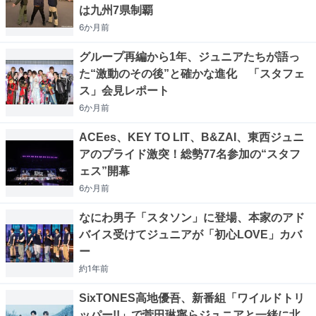
は九州7県制覇
6か月
前
グループ再編から1年、ジュニアたちが語っ
た“激動のその後”と確かな進化 「スタフェ
ス」会見レポート
6か月
前
ACEes、KEY TO LIT、B&ZAI、東西ジュニ
アのプライド激突！総勢77名参加の“スタフ
ェス”開幕
6か月
前
なにわ男子「スタソン」に登場、本家のアド
バイス受けてジュニアが「初心LOVE」カバ
ー
約1年
前
SixTONES高地優吾、新番組「ワイルドトリ
ッパー!!」で菅田琳寧らジュニアと一緒に北