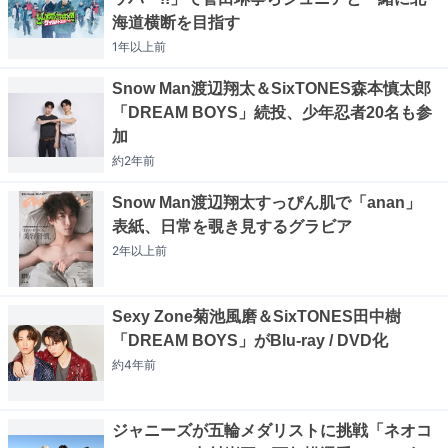
海道横断を目指す
1年以上
前
Snow Man渡辺翔太＆SixTONES森本慎太郎
「DREAM BOYS」続投、少年忍者20名も参
加
約2年
前
Snow Man渡辺翔太すっぴん肌で「anan」
表紙、日常を覗き見するグラビア
2年以上
前
Sexy Zone菊池風磨＆SixTONES田中樹
「DREAM BOYS」がBlu-ray / DVD化
約4年
前
ジャニーズが五輪メダリストに挑戦「ネオコ