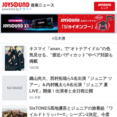
powered by
ナタリー
#元木湧
キスマイ「anan」で“オトナアイドル”の色
気見せる、“接近バディカット”やペア対談も
掲載
19日
前
織山尚大、西村拓哉ら5名出演「ジュニア ツ
アー」＆内村颯太ら9名出演「ジュニア 夏
NO IMAGE
LIVE」開催！出演者と全日程公開
2か月
前
SixTONES髙地優吾とジュニアの旅番組「ワ
イルドトリッパー!!」シーズン2決定、今度