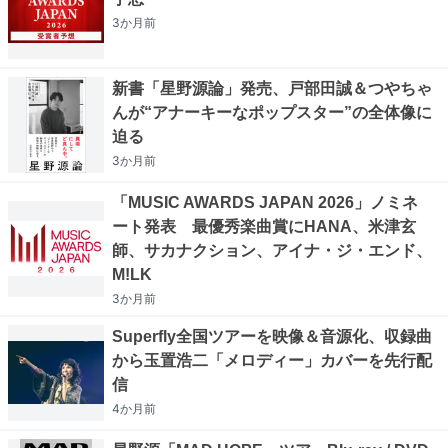
3か月
前
新書「星野源論」発売、戸部田誠＆つやちゃ
んが“アナーキーなポップスター”の全体像に
迫る
3か月
前
「MUSIC AWARDS JAPAN 2026」ノミネ
ート発表 最優秀楽曲賞にHANA、米津玄
師、サカナクション、アイナ・ジ・エンド、
M!LK
3か月
前
Superfly全国ツアーを映像＆音源化、収録曲
から玉置浩二「メロディー」カバーを先行配
信
4か月
前