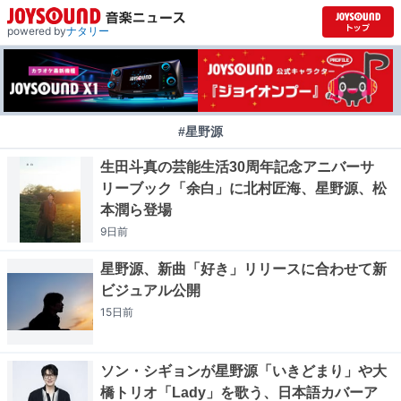
powered by
ナタリー
#星野源
生田斗真の芸能生活30周年記念アニバーサ
リーブック「余白」に北村匠海、星野源、松
本潤ら登場
9日
前
星野源、新曲「好き」リリースに合わせて新
ビジュアル公開
15日
前
ソン・シギョンが星野源「いきどまり」や大
橋トリオ「Lady」を歌う、日本語カバーア