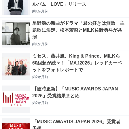
ルバム「LOVE」リリース
約1か月
前
星野源の新曲がドラマ「君の好きは無敵」主
題歌に決定、松本若菜とM!LK佐野勇斗が共
演
約1か月
前
ミセス、藤井風、King & Prince、M!LKら
60組超が続々！「MAJ2026」レッドカーペ
ットをフォトレポートで
約2か月
前
【随時更新】「MUSIC AWARDS JAPAN
2026」受賞結果まとめ
約2か月
前
「MUSIC AWARDS JAPAN 2026」受賞者
予想