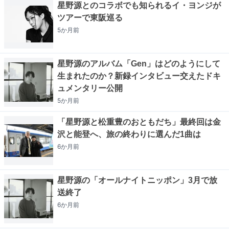
星野源とのコラボでも知られるイ・ヨンジが
ツアーで東阪巡る
5か月
前
星野源のアルバム「Gen」はどのようにして
生まれたのか？新録インタビュー交えたドキ
ュメンタリー公開
5か月
前
「星野源と松重豊のおともだち」最終回は金
沢と能登へ、旅の終わりに選んだ1曲は
6か月
前
星野源の「オールナイトニッポン」3月で放
送終了
6か月
前