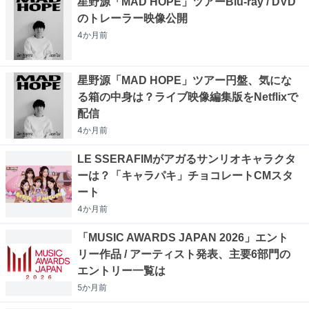
星野源「MAD HOPE」ツアーBlu-ray / DVD
のトレーラー映像公開
4か月
前
星野源「MAD HOPE」ツアー円盤、気にな
る箱の中身は？ライブ映像編集版をNetflixで
配信
4か月
前
LE SSERAFIMがアガるサンリオキャラクタ
ーは？「キャラパキ」チョコレートCMスタ
ート
4か月
前
「MUSIC AWARDS JAPAN 2026」エント
リー作品 / アーティスト発表、主要6部門の
エントリー一覧は
5か月
前