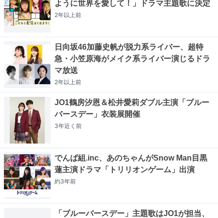
ように世界を愛して！」ドラマ主題歌に決定
2年以上
前
日向坂46加藤史帆が脱力系ライバー、超特
急・小笠原海がメイク系ライバー演じるドラ
マ放送
2年以上
前
JO1鶴房汐恩＆松井愛莉ダブル主演「ブルー
バースデー」衣装展開催
3年近く
前
でんぱ組.inc、あのちゃんがSnow Man目黒
蓮主演ドラマ「トリリオンゲーム」出演
約3年
前
「ブルーバースデー」主題歌はJO1が担当、