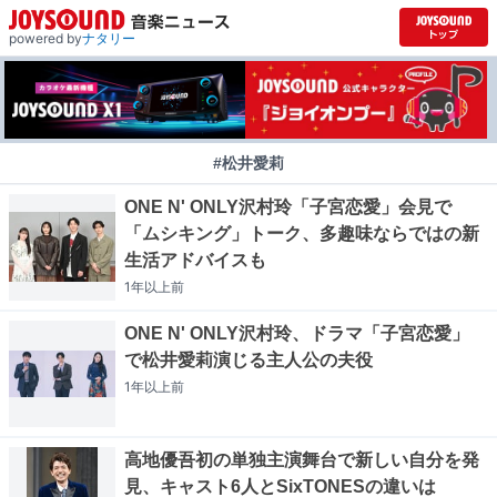
powered by
ナタリー
#松井愛莉
ONE N' ONLY沢村玲「子宮恋愛」会見で
「ムシキング」トーク、多趣味ならではの新
生活アドバイスも
1年以上
前
ONE N' ONLY沢村玲、ドラマ「子宮恋愛」
で松井愛莉演じる主人公の夫役
1年以上
前
高地優吾初の単独主演舞台で新しい自分を発
見、キャスト6人とSixTONESの違いは