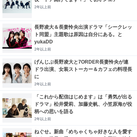
2年以上
前
長野凌大＆長妻怜央出演ドラマ「シークレッ
ト同盟」主題歌は原因は自分にある。と
yukaDD
2年以上
前
げんじぶ長野凌大と7ORDER長妻怜央が連
ドラ出演、女装ストーカー＆カフェの料理長
に
2年以上
前
「これから配信はじめます」は「勇気が出る
ドラマ」松井愛莉、加藤史帆、小笠原海が役
柄への思いを語る
2年以上
前
ねぐせ。新曲「めちゃくちゃ好きな人を愛す