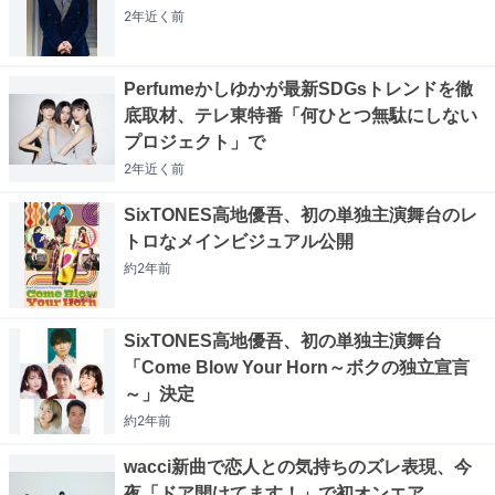
2年近く
前
Perfumeかしゆかが最新SDGsトレンドを徹
底取材、テレ東特番「何ひとつ無駄にしない
プロジェクト」で
2年近く
前
SixTONES高地優吾、初の単独主演舞台のレ
トロなメインビジュアル公開
約2年
前
SixTONES高地優吾、初の単独主演舞台
「Come Blow Your Horn～ボクの独立宣言
～」決定
約2年
前
wacci新曲で恋人との気持ちのズレ表現、今
夜「ドア開けてます！」で初オンエア