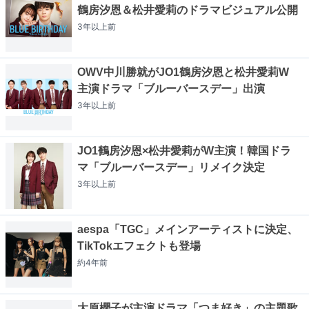
鶴房汐恩＆松井愛莉のドラマビジュアル公開
3年以上
前
OWV中川勝就がJO1鶴房汐恩と松井愛莉W
主演ドラマ「ブルーバースデー」出演
3年以上
前
JO1鶴房汐恩×松井愛莉がW主演！韓国ドラ
マ「ブルーバースデー」リメイク決定
3年以上
前
aespa「TGC」メインアーティストに決定、
TikTokエフェクトも登場
約4年
前
大原櫻子が主演ドラマ「つま好き」の主題歌