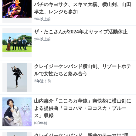
パチのキヨサク、スキマ大橋、横山剣、山田
孝之、レンジら参加
2年以上
前
ザ・たこさんが2024年よりライブ活動休止
2年以上
前
クレイジーケンバンド横山剣、リゾートホテ
ルで女性たちと絡み合う
3年近く
前
山内惠介「こころ万華鏡」爽快盤に横山剣に
よる提供曲「ヨコハマ・ヨコスカ・ブルー
ス」収録
約3年
前
クレイジーケンバンド、新曲のテーマは“男