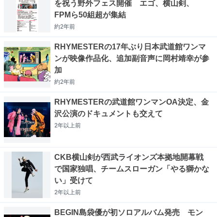
を祝う野外フェス開催 エゴ、横山剣、
FPMら50組超が集結
約2年
前
RHYMESTERの17年ぶり日本武道館ワンマ
ンが映像作品化、追加副音声に岡村靖幸が参
加
約2年
前
RHYMESTERの武道館ワンマンOA決定、金
沢公演のドキュメントも交えて
2年以上
前
CKB横山剣が西武ライオンズ本拠地開幕戦
で国家独唱、チームスローガン「やる獅かな
い」受けて
2年以上
前
BEGIN島袋優が初ソロアルバム発売 モン