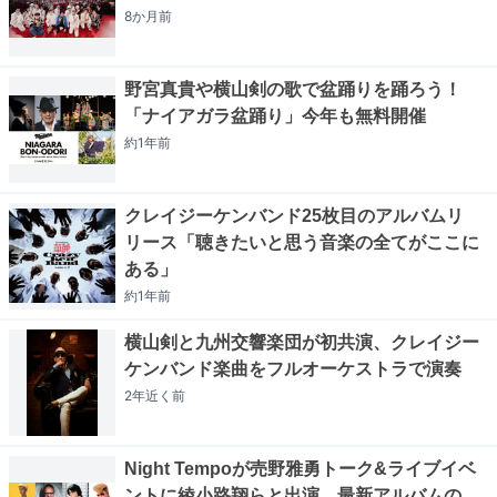
8か月
前
野宮真貴や横山剣の歌で盆踊りを踊ろう！
「ナイアガラ盆踊り」今年も無料開催
約1年
前
クレイジーケンバンド25枚目のアルバムリ
リース「聴きたいと思う音楽の全てがここに
ある」
約1年
前
横山剣と九州交響楽団が初共演、クレイジー
ケンバンド楽曲をフルオーケストラで演奏
2年近く
前
Night Tempoが売野雅勇トーク&ライブイベ
ントに綾小路翔らと出演、最新アルバムの