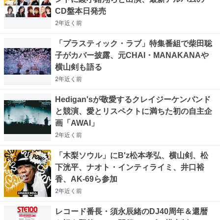
CD盤本日発売
2年近く
前
「プラスティック・ラブ」特集番組で柴田聡
子がカバー披露、元CHAI・MANAKANAや
横山剣も語る
2年近く
前
Hedigan'sが敬愛するクレイジーケンバンド
と競演、愛とリスペクトに満ちた初の自主企
画「AWAI」
2年近く
前
「木梨ソウル」にB'z松本孝弘、横山剣、松
下洸平、ナオト・インティライミ、井口裕
香、AK-69ら参加
2年近く
前
レコード番長・須永辰緒のDJ40周年＆還暦