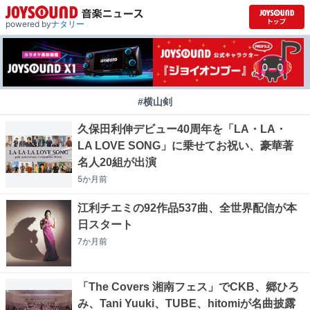
powered by
ナタリー
#横山剣
久保田利伸デビュー40周年を「LA・LA・
LA LOVE SONG」に乗せてお祝い、豪華著
名人20組が出演
5か月
前
江利チエミの92作品537曲、全世界配信が本
日スタート
7か月
前
「The Covers 湘南フェス」でCKB、郷ひろ
み、Tani Yuuki、TUBE、hitomiが名曲披露