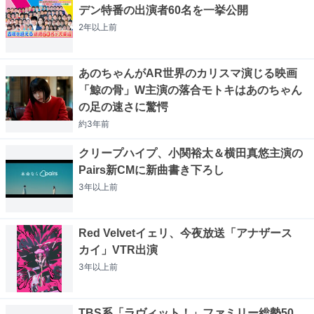
デン特番の出演者60名を一挙公開
2年以上
前
あのちゃんがAR世界のカリスマ演じる映画
「鯨の骨」W主演の落合モトキはあのちゃん
の足の速さに驚愕
約3年
前
クリープハイプ、小関裕太＆横田真悠主演の
Pairs新CMに新曲書き下ろし
3年以上
前
Red Velvetイェリ、今夜放送「アナザース
カイ」VTR出演
3年以上
前
TBS系「ラヴィット！」ファミリー総勢50