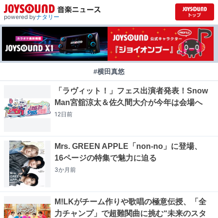
powered by
ナタリー
#横田真悠
「ラヴィット！」フェス出演者発表！Snow
Man宮舘涼太＆佐久間大介が今年は会場へ
12日
前
Mrs. GREEN APPLE「non-no」に登場、
16ページの特集で魅力に迫る
3か月
前
M!LKがチーム作りや歌唱の極意伝授、「全
力チャンプ」で超難関曲に挑む“未来のスタ