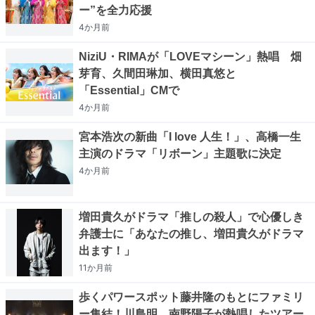
ー”を全力応援
4か月
前
NiziU・RIMAが「LOVEマシーン」熱唱 畑
芽育、久間田琳加、横田真悠と
「Essential」CMで
4か月
前
宮本浩次の新曲「I love 人生！」、高橋一生
主演のドラマ「リボーン」主題歌に決定
4か月
前
増田貴久がドラマ「推しの殺人」で心優しき
弁護士に「あなたの推し、増田貴久がドラマ
出ます！」
11か月
前
歩くパワースポット藤井隆のもとにファミリ
ー集結！川島明、南野陽子が熱唱したツアー