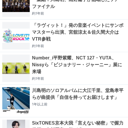
ファイナル
約1年
前
「ラヴィット！」発の音楽イベントにサンボ
マスターら出演、宮舘涼太＆佐久間大介は
VTR参戦
約1年
前
Number_i平野紫耀、NCT 127・YUTA、
Nissyら「ビジョナリー・ジャーニー」展に
来場
約1年
前
川島明のソロアルバムに大江千里、堂島孝平
らが曲提供「自信を持ってお届けします」
1年以上
前
SixTONES京本大我「言えない秘密」で握力