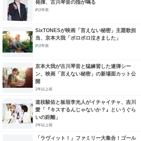
発揮、古川琴音の指が鳴る
約2年
前
SixTONESが映画「言えない秘密」主題歌担
当、京本大我「ボロボロ泣きました」
約2年
前
京本大我が古川琴音と猛練習した連弾シー
ン、映画「言えない秘密」の新場面カット公
開
2年以上
前
道枝駿佑と板垣李光人がイチャイチャ、吉川
愛「『キスするんじゃないか？』というぐら
いの距離」
2年以上
前
「ラヴィット！」ファミリー大集合！ゴール