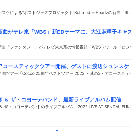
co新曲がテレ東「WBS」新EDテーマに、大江麻理子キ
」
前
coアコースティックツアー開催、ゲストに渡辺シュンスケ
前
春 ＆ ザ・コヨーテバンド、最新ライブアルバム配信
前