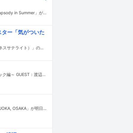
渡辺シュンスケによる“ポストジャズプロジェクト”Schroeder-Headzの新曲「Rhapsody in Summer」が本日6月28日に配信リリースされた。
ャスター「気がついた
Coccoの新曲「ファンタジー」がテレビ東京系の情報番組「WBS（ワールドビジネスサテライト）」の新エンディングテーマに決定した。
Coccoの全国ツアー「Cocco 25周年ベストツアー 2023 ～其の3・アコースティック編～ GUEST：渡辺シュンスケ（Schroeder-Headz）」の開催が決定した。
佐野元春 ＆ ザ・コヨーテバンドのライブアルバム「2022 LIVE AT SENDAI, FUKUOKA, OSAKA」が明日11月18日に配信リリースされる。