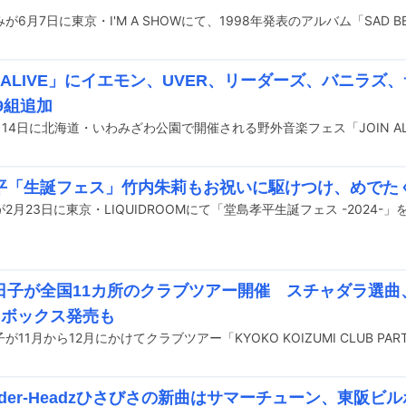
N ALIVE」にイエモン、UVER、リーダーズ、バニラズ
19組追加
平「生誕フェス」竹内朱莉もお祝いに駆けつけ、めでた
日子が全国11カ所のクラブツアー開催 スチャダラ選曲、
chボックス発売も
が11月から12月にかけてクラブツアー「KYOKO KOIZUMI CLUB PAR
oeder-Headzひさびさの新曲はサマーチューン、東阪ビ