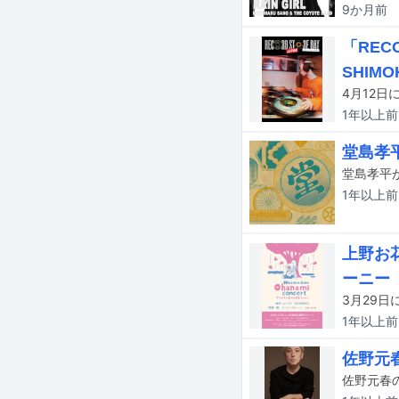
9か月
前
「REC
SHIMO
1年以上
前
堂島孝
1年以上
前
上野お
ーニー
1年以上
前
佐野元
佐野元春