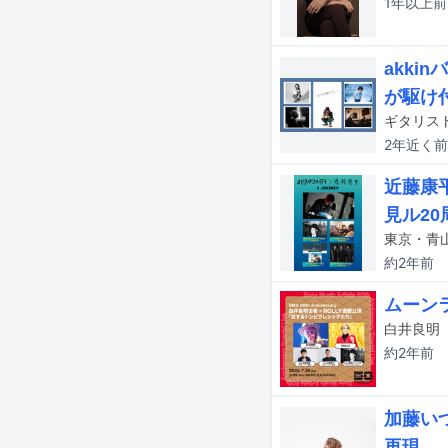
1年以上
前
akki
が駆け
2年近く
前
近藤康平
見ル20
約2年
前
ムーン
約2年
前
加藤いづ
再現