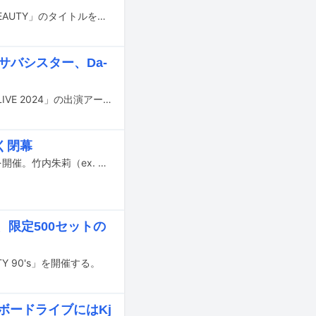
加藤いづみが6月7日に東京・I'M A SHOWにて、1998年発表のアルバム「SAD BEAUTY」のタイトルを冠したライブを行う。
、サバシスター、Da-
7月13日と14日に北海道・いわみざわ公園で開催される野外音楽フェス「JOIN ALIVE 2024」の出演アーティスト第3弾が発表された。
く閉幕
堂島孝平が2月23日に東京・LIQUIDROOMにて「堂島孝平生誕フェス -2024-」を開催。竹内朱莉（ex. アンジュルム）も“お祝いゲスト”として駆けつける中、盛大に自身の誕生日をファンとともに祝った。
限定500セットの
TY 90's」を開催する。
ルボードライブにはKj