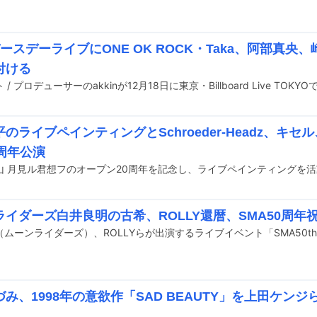
nバースデーライブにONE OK ROCK・Taka、阿部真
付ける
のライブペインティングとSchroeder-Headz、キセ
周年公演
ライダーズ白井良明の古希、ROLLY還暦、SMA50周年
み、1998年の意欲作「SAD BEAUTY」を上田ケン