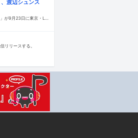
オカモト、渡辺シュンス
Reiのライブイベント「Reiny Friday -Rei & Friends- Vol. 14 "with QUILT friends"」が9月23日に東京・LINE CUBE SHIBUYA（渋谷公会堂）にて行われる。
に配信リリースする。