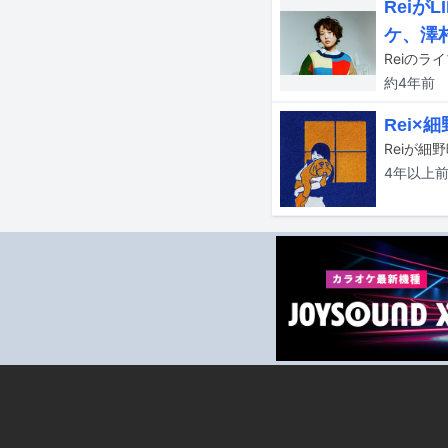
Reiが
ケ、澤
約4年
前
Rei
Reiが細
4年以上