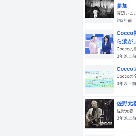
参加
約3年
前
Coc
ら涙が
3年以上
Coc
3年以上
佐野元
3年以上