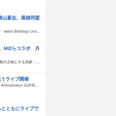
央、崎山蒼志、黒猫同盟
ギタリスト / プロデューサーのakkinが12月18日に東京・Billboard Live TOKYOで「akkin Birthday Live『まだ50歳です。』」を開催する。
ル、MIZらコラボ 月
東京・青山 月見ル君想フのオープン20周年を記念し、ライブペインティングを活動の主軸とする画家・近藤康平とタッグを組んだイベントが9月22、23日に開催される。
祝うライブ開催
白井良明（ムーンライダーズ）、ROLLYらが出演するライブイベント「SMA50th Anniversary× 白井良明古希× ROLLY還暦公演 『恋するトンピクレンッ子たち』」が、7月25日に東京・渋谷duo MUSIC EXCHANGEで行われる。
ジらとともにライブで