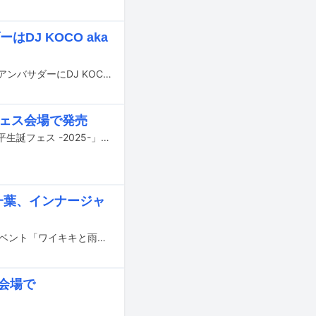
はDJ KOCO aka
4月12日に開催されるアナログレコードの祭典「RECORD STORE DAY 2025」のアンバサダーにDJ KOCO aka SHIMOKITAが就任。さらに本祭典でリリースされる限定アイテムが発表された。
フェス会場で発売
堂島孝平が、2月23日に東京・LIQUIDROOMで開催するライブイベント「堂島孝平生誕フェス -2025-」で、会場限定EP「真夜中のファンファーレ / うむむ Holiday / 葛飾ラプソディー 音頭ver.」をリリースすることが決定した。
澤一葉、インナージャ
3月29日に東京・上野恩賜公園野外ステージでWaikikiRecord主催によるライブイベント「ワイキキと雨のお花見コンサート」が開催される。
会場で