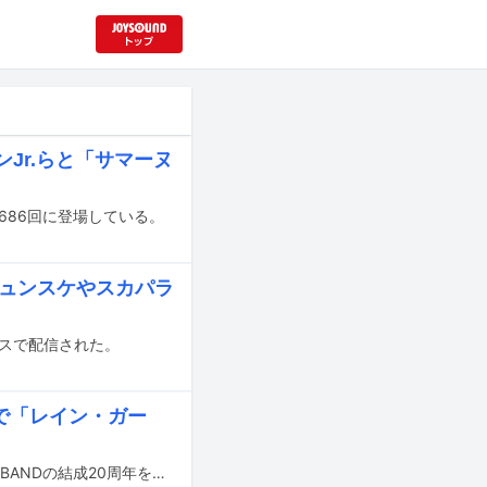
ンJr.らと「サマーヌ
の第686回に登場している。
シュンスケやスカパラ
ビスで配信された。
ちで「レイン・ガー
佐野元春 & THE COYOTE BANDが、佐野のデビュー45周年およびTHE COYOTE BANDの結成20周年を記念して、明日11月26日に人気曲「レイン・ガール」の新録版を配信リリースする。