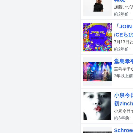
約2年
前
「JOI
iCEら
約2年
前
堂島孝
2年以上
前
小泉今
初7in
小泉今日子
約3年
前
Schr