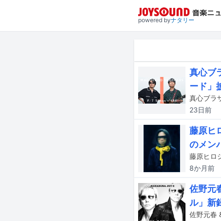
powered by
ナタリー
真心ブラ
ード」
真心ブラザ
23日
前
藤原ヒ
のメン
藤原ヒロ
8か月
前
佐野元春
ル」新