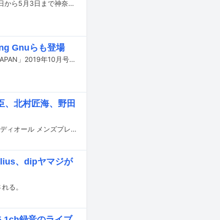
TWIN TAILとGOMAが音楽を担当する舞台「怪獣の教え THE FINAL」が、4月24日から5月3日まで神奈川・横浜赤レンガ倉庫 1号館ホールで上演される。
g Gnuらも登場
欅坂46の平手友梨奈が、8月24日発売のファッション＆ライフスタイル誌「GQ JAPAN」2019年10月号の表紙とカバーストーリーに登場する。
臣、北村匠海、野田
本日11月30日に東京・テレコムセンターにてクリスチャン ディオールのショー「ディオール メンズプレフォール2019コレクション」が行われ、登坂広臣（三代目 J Soul Brothers from EXILE TRIBE）、野田洋次郎（RADWIMPS）、北村匠海（DISH//）、窪塚洋介らが来場した。
ius、dipヤマジが
される。
.1ch録音のライブ