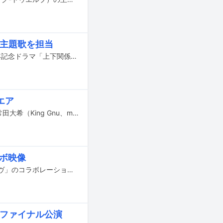
係」主題歌を担当
Diosの新曲「劇場」が、縦型動画プラットフォーム・LINE NEWS VISIONの2周年記念ドラマ「上下関係」の主題歌に決定した。
エア
本日6月27日（日）早朝7:00より放送されるフジテレビ系「ボクらの時代」で、常田大希（King Gnu、millennium parade、PERIMETRON）出演回の未公開シーンがオンエアされる。
ラボ映像
Uruのニューシングル「ファーストラヴ」と、2月11日公開の映画「ファーストラヴ」のコラボレーション映像がGYAO!で公開された。
」がファイナル公演