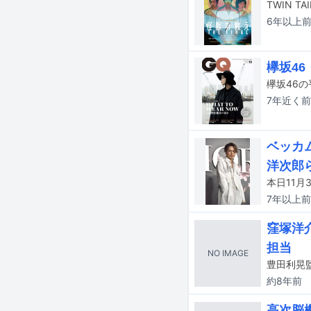
6年以上
欅坂46
7年近く
前
ベッカ
洋次郎
7年以上
前
窪塚洋介
担当
NO IMAGE
豊田利晃監
約8年
前
高次脳