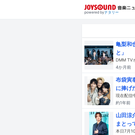
powered by
ナタリー
亀梨和
と」
4か月
前
布袋寅泰
に捧げ
約1年
前
山田涼
まとっ