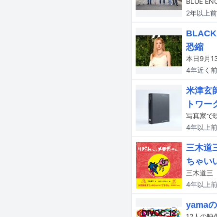
2年以上
前
BLAC
恐縮
4年近く
米津玄
トワー
4年以上
三木道
ちゃい
4年以上
yama