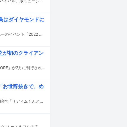
BLUE ENCOUNT × Takashi Sorimachiによる楽曲「POISON」のドラマ「GTOリバイバル」版ミュージックビデオがYouTubeで公開された。
藤飛鳥はダイヤモンドに
本日9月13日に東京・綱町三井倶楽部で行われたジュエリーブランド・ティファニーのイベント「2022 ブルーブック『ボタニカ』ハイジュエリーイベント ガラ」にROSÉ（BLACKPINK）と齋藤飛鳥（乃木坂46）が登場した。
之が初のクライアン
写真家で映像監督の奥山由之のクライアントワークをまとめた写真集「BEST BEFORE」が2月に刊行される。
「お世辞抜きで、め
三木道三（DOZAN11）が文、イラストレーターのロブ・キドニーが絵を手がけた絵本「リディムくんとメロディーちゃん」が12月22日に刊行される。
12人の映像監督による12本の短編映画制作プロジェクト「DIVOC-12」（ディボック-トゥエルブ）の主題歌がyama「希望論」に決定した。