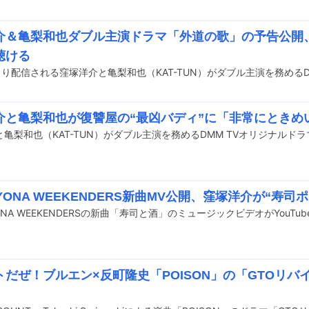
介＆亀梨和也ダブル主演ドラマ「外道の歌」の予告公開
聴ける
介と亀梨和也が復讐屋の“最凶バディ”に「非常にときめ
 YONA WEEKENDERS新曲MV公開、窪塚洋介が“寿司
YONA WEEKENDERSの新曲「寿司と酒」のミュージックビデオがYouT
トだぜ！ブルエン×反町隆史「POISON」の「GTOリバ