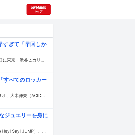
早すぎて「早回しか
DMM TVオリジナルドラマ「外道の歌 SEASON2」の完成披露試写会が本日4月6日に東京・渋谷ヒカリエホールAで行われ、主演の窪塚洋介と亀梨和也、キャストの南沙良、森崎ウィン、馬場ふみか、溝端淳平、あの、監督の白石晃士が登壇した。
賛「すべてのロッカー
現在配信中のNetflixシリーズ「グラスハート」に対して、布袋寅泰、AI、大橋トリオ、大木伸夫（ACIDMAN）、窪塚洋介、金子ノブアキのコメントが到着した。
かなジュエリーを身に
本日7月10日に行われたティファニー 銀座のオープニングイベントに、山田涼介（Hey! Say! JUMP）、和田唱（TRICERATOPS）、上原ひろみらが登壇した。