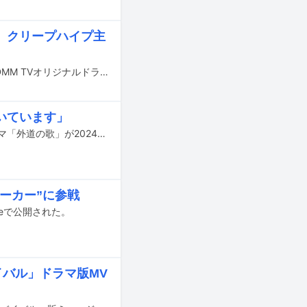
、クリープハイプ主
12月6日より配信される窪塚洋介と亀梨和也（KAT-TUN）がダブル主演を務めるDMM TVオリジナルドラマ「外道の歌」の予告編がYouTubeで公開された。
いています」
窪塚洋介と亀梨和也（KAT-TUN）がダブル主演を務めるDMM TVオリジナルドラマ「外道の歌」が2024年冬に配信される。
ポーカー”に参戦
ubeで公開された。
イバル」ドラマ版MV