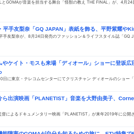
前
・平手友梨奈「GQ JAPAN」表紙を飾る、平野紫耀やKin
ムやケイト・モスも来場「ディオール」ショーに登坂広
ら
ら出演映画「PLANETIST」音楽を大野由美子、Cornel
督によるドキュメンタリー映画「PLANETIST」が来年2019年に公開
機能障害のGOMAが自分を知るための旅に、ETV特集で5