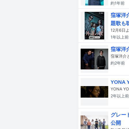
約1年
前
窪塚洋
題歌も
1年以上
前
窪塚洋
約2年
前
YONA
YONA 
2年以上
前
グレー
公開