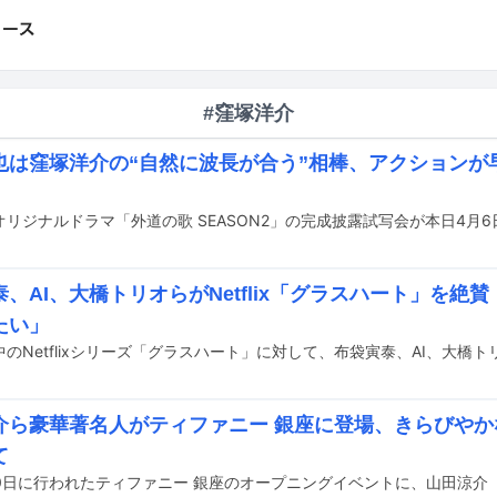
#窪塚洋介
也は窪塚洋介の“自然に波長が合う”相棒、アクションが
、AI、大橋トリオらがNetflix「グラスハート」を絶
たい」
介ら豪華著名人がティファニー 銀座に登場、きらびや
て