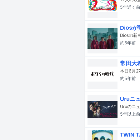
5年近く
Dios
約5年
前
常田大
約5年
前
Uru
5年以上
TWIN