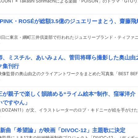
KPINK・ROSÉが総額3.5億のジュエリーまとう、齋
前
師、ミスチル、あいみょん、菅田将暉ら撮影した奥山由
ク集刊行
前
三が親子で楽しく韻踏める“ライム絵本”制作、窪塚洋介
いですやん」
前
の新曲「希望論」が映画「DIVOC-12」主題歌に決定