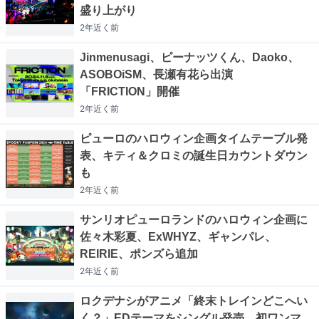
盛り上がり
2年近く
前
Jinmenusagi、ピーナッツくん、Daoko、
ASOBOiSM、長瀬有花ら出演
「FRICTION」開催
2年近く
前
ピューロのハロウィン企画タイムテーブル発
表、キティ＆クロミの誕生日カウントダウン
も
2年近く
前
サンリオピューロランドのハロウィン企画に
佐々木彩夏、ExWHYZ、ギャンパレ、
REIRIE、ポンズら追加
2年近く
前
ロクデナシがアニメ「終末トレインどこへい
く？」EDテーマをシングル発売、初ワンマ