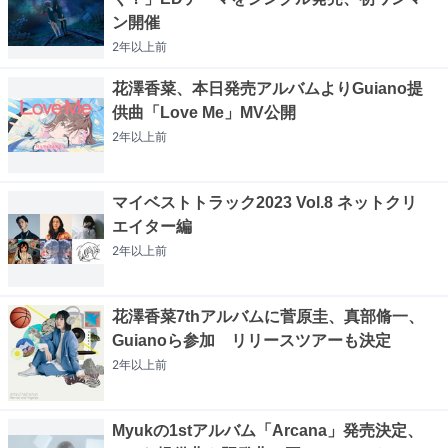
ン開催
2年以上
前
花澤香菜、本日発売アルバムよりGuiano提
供曲「Love Me」MV公開
2年以上
前
マイベストトラック2023 Vol.8 ネットクリ
エイター編
2年以上
前
花澤香菜7thアルバムに菅原圭、真部脩一、
Guianoら参加 リリースツアーも決定
2年以上
前
Myukの1stアルバム「Arcana」発売決定、