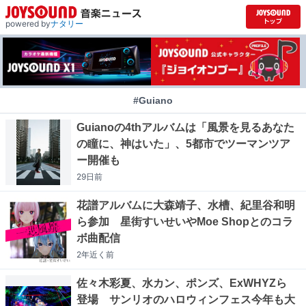
powered by
ナタリー
#Guiano
Guianoの4thアルバムは「風景を見るあなた
の瞳に、神はいた」、5都市でツーマンツア
ー開催も
29日
前
花譜アルバムに大森靖子、水槽、紀里谷和明
ら参加 星街すいせいやMoe Shopとのコラ
ボ曲配信
2年近く
前
佐々木彩夏、水カン、ポンズ、ExWHYZら
登場 サンリオのハロウィンフェス今年も大