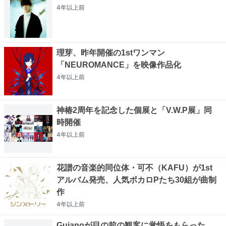
4年以上
前
理芽、昨年開催の1stワンマン
「NEUROMANCE」を映像作品化
4年以上
前
神椿2周年を記念した個展と「V.W.P展」同
時開催
4年以上
前
花譜の音楽的同位体・可不（KAFU）が1st
アルバム発売、人気ボカロPたち30組が曲制
作
4年以上
前
Guianoが目の前の観客に覚悟をもらった