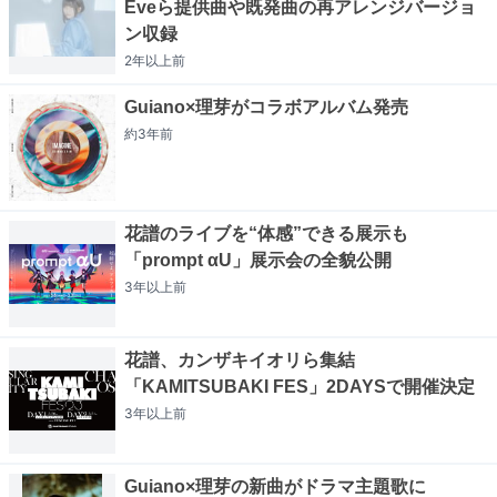
Eveら提供曲や既発曲の再アレンジバージョ
ン収録
2年以上
前
Guiano×理芽がコラボアルバム発売
約3年
前
花譜のライブを“体感”できる展示も
「prompt αU」展示会の全貌公開
3年以上
前
花譜、カンザキイオリら集結
「KAMITSUBAKI FES」2DAYSで開催決定
3年以上
前
Guiano×理芽の新曲がドラマ主題歌に