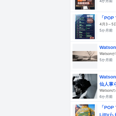
4か月
前
「PO
5か月
前
Wats
5か月
前
Wats
仙人掌
6か月
前
「POP
Litty