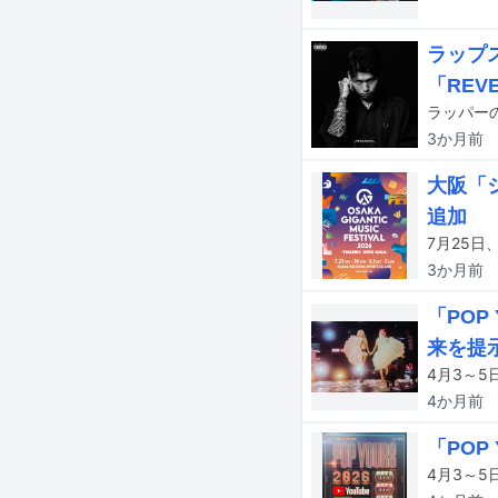
ラップス
「REV
ラッパーの
3か月
前
大阪「ジ
追加
3か月
前
「POP
来を提
4か月
前
「POP