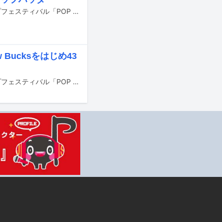
5月24、25日に千葉・幕張メッセ国際展示場9～11ホールで行われるヒップホップフェスティバル「POP YOURS 2025」のタイムテーブルが発表された。
 Bucksをはじめ43
5月24、25日に千葉・幕張メッセ国際展示場9～11ホールで行われるヒップホップフェスティバル「POP YOURS 2025」の模様がYouTubeで生配信される。