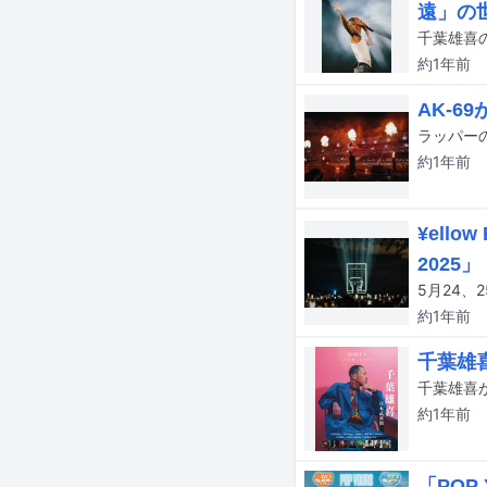
遠」の
千葉雄喜の
約1年
前
AK-6
約1年
前
¥ell
2025」
約1年
前
千葉雄
約1年
前
「POP