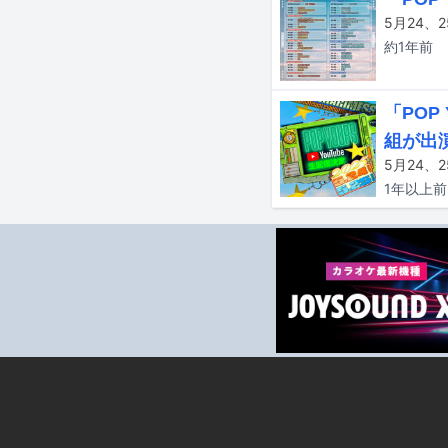
約1年
前
「POP
組が出
1年以上
前