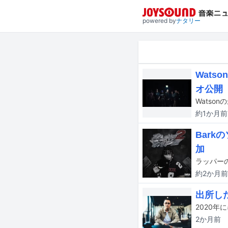
powered by
ナタリー
Wats
オ公開
約1か月
前
Barkの
加
ラッパーの
約2か月
前
出所し
2か月
前