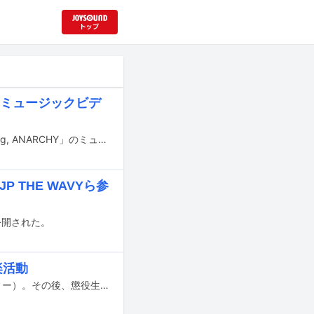
ey」ミュージックビデ
Watsonの最新アルバム「Soul Quake 3」の収録曲「Money Money feat. Jin Dogg, ANARCHY」のミュージックビデオがYouTubeで公開された。
、JP THE WAVYら参
が公開された。
楽活動
2020年に暴行事件で逮捕された大阪市生野区出身のラッパーREAL-T（リアルティー）。その後、懲役生活に入り、表舞台から姿を消すも、Jin Doggと彼のコラボ曲「街風」がアンセム化するなどして、シーンで存在感を放ち続けていた。そんな彼が7曲入りのニューアルバム「SHIN SCAR」を突如リリースし、出所していたことを明らかにした。服役中であるはずの2025年12月末にもアルバム「善悪」をリリースしてシーンを騒がせていたREAL-Tだが、いったいどのように塀の中で活動してきたのか。音楽ナタリーでは、アルバムリリース直前のREAL-Tに接触。服役中にどうやって歌詞を書き、ニューアルバムの制作を進めたのかを聞いた。