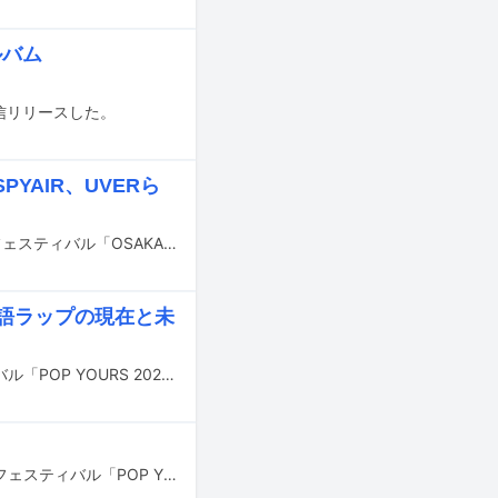
ルバム
に配信リリースした。
PYAIR、UVERら
7月25日、26日、8月1日、2日に大阪・舞洲スポーツアイランドで行われる音楽フェスティバル「OSAKA GIGANTIC MUSIC FESTIVAL 2026」（通称：ジャイガ）の出演アーティスト第6弾が発表された。
本語ラップの現在と未
4月3～5日に千葉・幕張メッセ国際展示場1～6ホールでヒップホップフェスティバル「POP YOURS 2026」が開催された。
4月3～5日に千葉・幕張メッセ国際展示場1～6ホールで開催されるヒップホップフェスティバル「POP YOURS 2026」の模様がYouTubeで生配信されることが発表された。