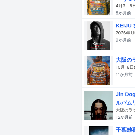
8か月
前
KEIJ
9か月
前
大阪のラ
11か月
前
Jin 
ルバム
12か月
前
千葉雄