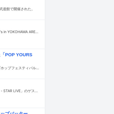
日本武道館で開催された。
ラッパーのAK-69が6月9日に神奈川・横浜アリーナでワンマンライブ「69 -My G's in YOKOHAMA ARENA-」を開催。チケットはソールドアウトし、約1万人の観客が来場した。
「POP YOURS
5月24、25日に千葉・幕張メッセ国際展示場9～11ホールで国内最大規模のヒップホップフェスティバル「POP YOURS 2025」が開催された。
千葉雄喜が7⽉3⽇に東京・⽇本武道館で開催する初のワンマンライブ「千葉 雄喜 - STAR LIVE」のゲストアクトが発表された。
がトップバッター