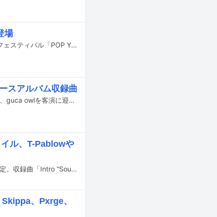
登場
4月3～5日に千葉・幕張メッセ国際展示場1～6ホールで開催されるヒップホップフェスティバル「POP YOURS 2026」のタイムテーブルが発表された。
リリースアルバム収録曲
Watsonが本日2月25日に配信リリースしたニューアルバム「Soul Quake 3」より、guca owlを客演に迎えた楽曲「MOTO feat. guca owl」のミュージックビデオがYouTubeで公開された。
、T-Pablowや
Watsonのニューアルバム「Soul Quake 3」が2月25日にリリースされることが決定。収録曲「Intro “Soul Quake”」の先行配信がスタートし、収録曲「Koshy Freestyle feat. DADA, C.O.S.A.」のミュージックビデオがYouTubeで公開された。
ippa、Pxrge、