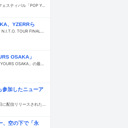
4月3～5日に千葉・幕張メッセ国際展示場1～6ホールで開催されるヒップホップフェスティバル「POP YOURS 2026」の第1弾アーティストラインナップ37組が発表された。
NKA、YZERRら
2026年1月24、25日に開催されるKEIJUの神奈川・ぴあアリーナMM公演「KEIJU N.I.T.O. TOUR FINAL」のゲストアーティストが発表された。
RS OSAKA」
10月18日に大阪・大阪城ホールで開催されるヒップホップフェスティバル「POP YOURS OSAKA」の最終ラインナップが発表された。
wlらも参加したニューア
大阪のラッパーJin Doggの3rdアルバム「Pain Makes You Better」が本日8月15日に配信リリースされた。
ー、空の下で「永