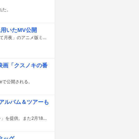
れた。
像用いたMV公開
1月30日に公開される映画「クスノキの番人」の主題歌となるUruの新曲「傍らにて月夜」のアニメ版ミュージックビデオがYouTubeで公開された。
の映画「クスノキの番
beで公開される。
ーアルバム＆ツアーも
Uruが2月20日公開の映画「教場 Requiem」の主題歌として新曲「今日という日を」を提供。また2月18日に約3年ぶりのニューアルバム「tone」をリリースし、7月より全国ホールツアーを開催することを発表した。
タッグ