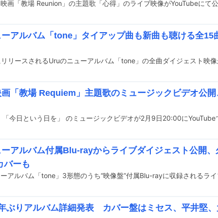
う映画「教場 Reunion」の主題歌「心得」のライブ映像がYouTubeに
ニューアルバム「tone」タイアップ曲も新曲も聴ける全1
映画「教場 Requiem」主題歌のミュージックビデオ公
曲 「今日という日を」 のミュージックビデオが2月9日20:00にYouTub
ューアルバム付属Blu-rayからライブダイジェスト公開
カバーも
の3年ぶりアルバム詳細発表 カバー盤はミセス、平井堅