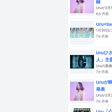
録
Uruが2
6か月
前
Uru×
7か月
前
Uruひ
人」主
Uruの新
7か月
前
Uruが
発表
7か月
前
Uru「