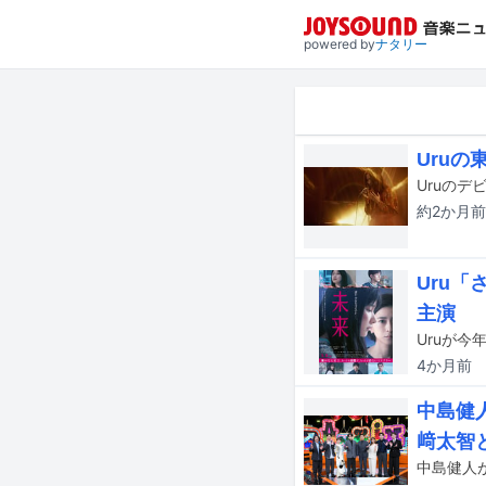
powered by
ナタリー
Uruの
約2か月
前
Uru
主演
4か月
前
中島健
﨑太智