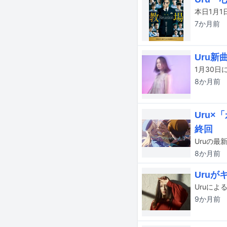
7か月
前
Uru新
8か月
前
Uru
終回
8か月
前
Uru
Uruによ
9か月
前