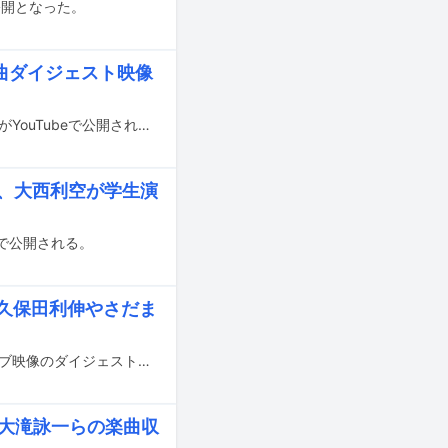
て公開となった。
5曲ダイジェスト映像
2月18日にリリースされるUruのニューアルバム「tone」の全曲ダイジェスト映像がYouTubeで公開された。
開、大西利空が学生演
eで公開される。
、久保田利伸やさだま
Uruのニューアルバム「tone」3形態のうち“映像盤”付属Blu-rayに収録されるライブ映像のダイジェストがYouTubeで公開された。
、大滝詠一らの楽曲収