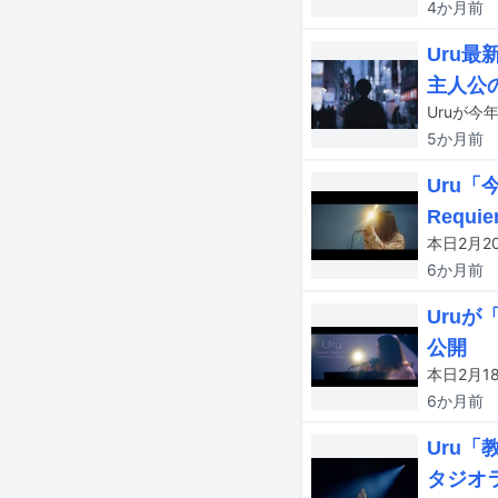
4か月
前
Uru
主人公
5か月
前
Uru
Requ
6か月
前
Uruが
公開
6か月
前
Uru「
タジオ