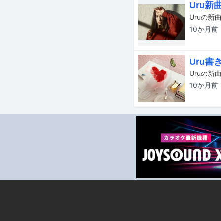
Uru
10か月
前
Uru
Uruの
10か月
前