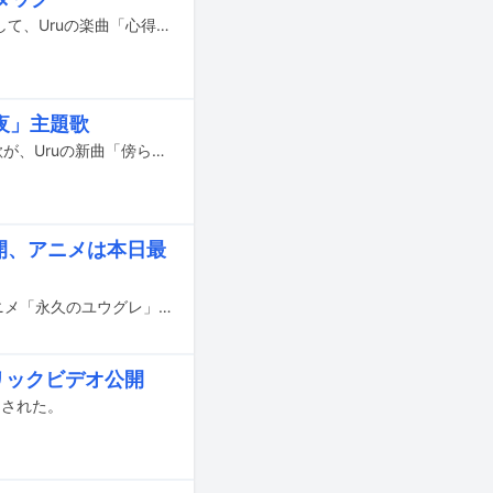
本日1月1日にNetflixで独占配信がスタートした映画「教場 Reunion」の主題歌として、Uruの楽曲「心得」が使用されている。
月夜」主題歌
1月30日に全国公開される東野圭吾原作のアニメ映画「クスノキの番人」の主題歌が、Uruの新曲「傍らにて月夜」に決定。この曲をback numberが書き下ろし提供したこともあわせて発表された。
開、アニメは本日最
Uruの最新曲「プラットフォーム」と、本日12月18日に最終回を迎えるテレビアニメ「永久のユウグレ」のコラボミュージックビデオがYouTubeで公開された。
リックビデオ公開
開された。