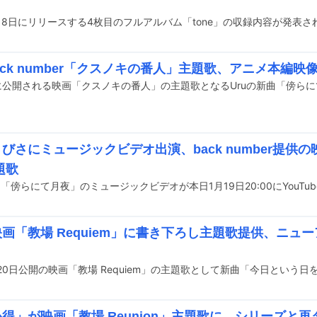
月18日にリリースする4枚目のフルアルバム「tone」の収録内容が発表さ
back number「クスノキの番人」主題歌、アニメ本編映
さびさにミュージックビデオ出演、back number提供
題歌
曲「傍らにて月夜」のミュージックビデオが本日1月19日20:00にYouTu
映画「教場 Requiem」に書き下ろし主題歌提供、ニュ
心得」が映画「教場 Reunion」主題歌に、シリーズと再