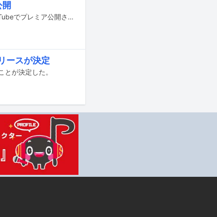
公開
Uruの新曲「プラットフォーム」のミュージックビデオが、10月15日21:00にYouTubeでプレミア公開される。
リリースが決定
ることが決定した。