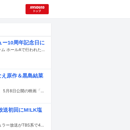
ュー10周年記念日に
Uruのデビュー10周年記念日となる6月15日に、2021年に東京・東京国際フォーラム ホールAで行われたワンマンライブ「To You」の映像がYouTubeでプレミア公開される。
なえ原作＆黒島結菜
Uruが今年2月にリリースした最新アルバム「tone」の収録曲「さすらいの唄」が、5月8日公開の映画「未来」のイメージソングに決定した。
送初回にM!LK塩
中島健人がプレゼンターを務める番組「プロフェッショナルランキング」のレギュラー放送がTBS系で4月6日22:00にスタート。初回放送にM!LKの塩﨑太智と吉田仁人が出演する。