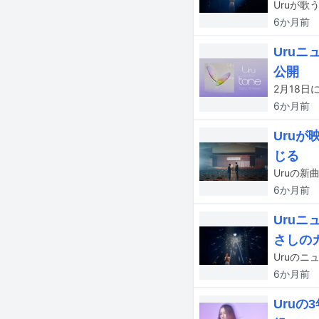
Uruが歌
6か月
前
Uru
公開
6か月
前
Uruが
じる
Uruの新
6か月
前
Uruニ
さしの
6か月
前
Uru