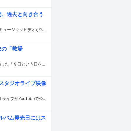
開、過去と向き合う
Uruが今年2月にリリースした最新アルバム「tone」の収録曲「さすらいの唄」のミュージックビデオがYouTubeで公開された。
映の「教場
本日2月20日公開の木村拓哉主演映画「教場 Requiem」の主題歌としてUruが提供した「今日という日を」のスタジオライブ映像が、YouTubeにて公開された。
うスタジオライブ映像
本日2月18日に約3年ぶりのニューアルバム「tone」をリリースしたUruのスタジオライブがYouTubeで公開された。
、アルバム発売日にはス