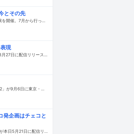
今とその先
Nikoんが8月27日にライブツアー「RE:place public tour 2025」のファイナル公演を開催。7月から行ってきた30公演のツアーを東京・渋谷CLUB QUATTROで締めくくった。
を表現
有島コレスケのバンドプロジェクト・arko lemmingのニューシングル「炎天」が8月27日に配信リリースされる。
有島コレスケのバンドプロジェクト・arko lemmingの主催企画「mouse trap vol.2」が9月6日に東京・下北沢SHELTERにて開催される。
 レコ発企画はチェコと
有島コレスケのバンドプロジェクト・arko lemmingのニューシングル「swifter」が本日5月21日に配信リリースされた。