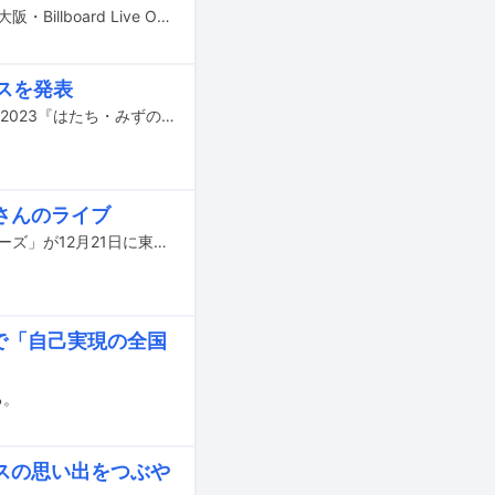
鞘師里保のワンマンライブ「RIHO SAYASHI Billboard Live 2023」が、6月4日に大阪・Billboard Live OSAKA、18日に神奈川・Billboard Live YOKOHAMAで開催された。計4ステージが行われた本公演のうち、この記事ではBillboard Live YOKOHAMA第1部の模様をレポートする。
スを発表
崎山蒼志が昨日6月16日に東京・LIQUIDROOMでライブツアー「崎山蒼志 TOUR 2023『はたち・みずのかたち』」ファイナル公演を開催した。
さんのライブ
ドレスコーズのワンマンライブ「L'ULTIMO BACIO Anno 22 12月21日のドレスコーズ」が12月21日に東京・恵比寿ザ・ガーデンホールにて開催された。
で「自己実現の全国
る。
スの思い出をつぶや