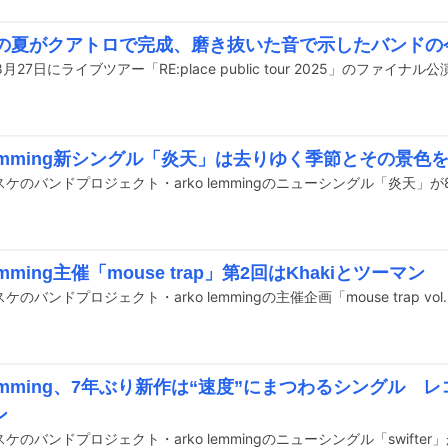
oんの夏がクアトロで完成、磨き抜いた音で示したバンドの
 lemming新シングル「炎天」は去りゆく季節とその景色
lemming主催「mouse trap」第2回はKhakiとツーマン
 lemming、7年ぶり新作は“速度”にまつわるシングル
ン