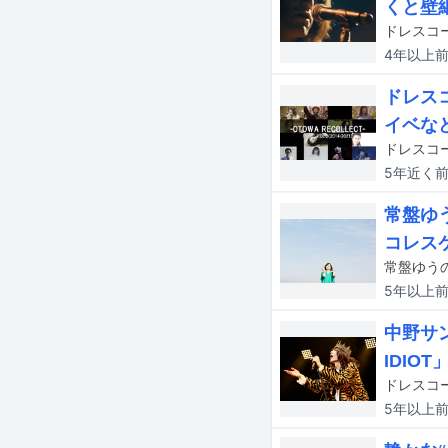
くと壁
ドレスコ
4年以上
ドレスコ
イベな
5年近く
常盤ゆ
コレス
常盤ゆう
5年以上
中野サ
IDIOT
5年以上