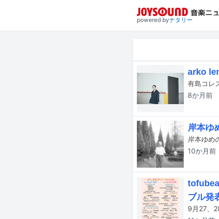
powered by
ナタリー
arko
8か月
前
岸本ゆ
岸本ゆめの
10か月
前
tof
ブル発