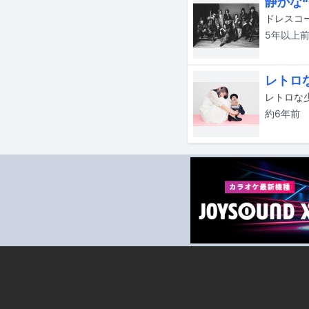
静かな“
5年以上
レトロ
約6年
前