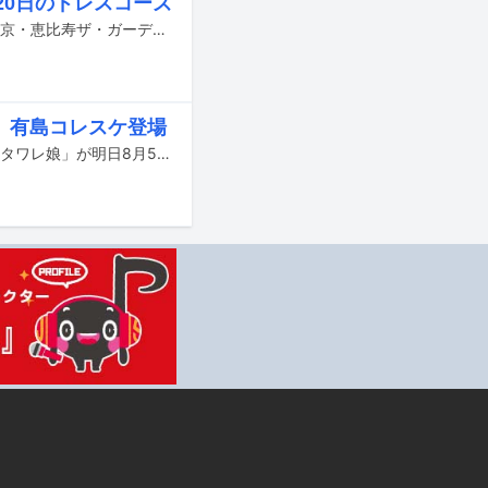
月20日のドレスコーズ
ドレスコーズのワンマンライブ「12月20日のドレスコーズ」が昨日12月20日に東京・恵比寿ザ・ガーデンホールで開催された。
、有島コレスケ登場
レトロな少女の1stアルバム「1限目モダン」が9月9日、タワーレコード限定CD「タワレ娘」が明日8月5日にリリースされる。