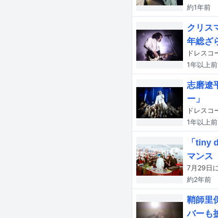
約1年
前
クリス
年総ざ
1年以上
前
志磨遼
ー」
1年以上
前
「tin
マンス
約2年
前
鞘師里
バーも