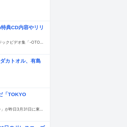
on特典CD内容やリリ
ドレスコーズが9月15日にリリースする映像作品「ID10＋ TOUR」より、ミュージックビデオ集「-OTOWA RECOLLECT-」のダイジェスト映像がYouTubeにて公開された。
ヒダカトオル、有島
「TOKYO
ドレスコーズのワンマンライブ「志磨遼平『IDIOT TOUR 2020』-TOKYO IDIOT-」が昨日3月31日に東京・中野サンプラザホールで行われた。