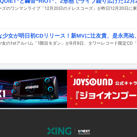
QUIET”と轟音“RIOT”、2形態でライブ繰り広げた12
前
な少女が明日初CDリリース！新MVに辻友貴、是永亮祐