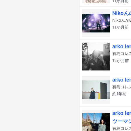
11か月
前
Nik
11か月
前
arko
12か月
前
arko 
約1年
前
arko
ツーマ