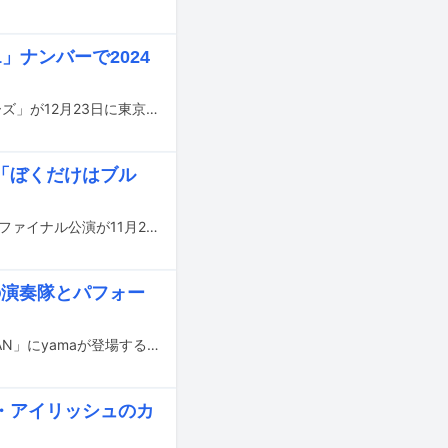
ナンバーで2024
ドレスコーズのワンマンライブ「L'ULTIMO BACIO Anno 24 2024年のドレスコーズ」が12月23日に東京・恵比寿ザ・ガーデンホールにて開催された。
「ぼくだけはブル
ドレスコーズのワンマンツアー「the dresscodes TOUR 2024"Honeymoon"」のファイナル公演が11月21日に東京・Zepp Shinjuku（TOKYO）にて開催された。
ら8名の演奏隊とパフォー
7月29日にNHK WORLD JAPANで放送される音楽番組「tiny desk concerts JAPAN」にyamaが登場する。
・アイリッシュのカ