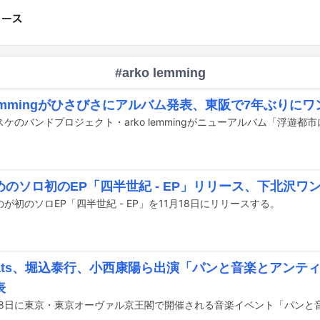
#arko lemming
 lemmingがひさびさにアルバム発表、東阪で7年ぶりに
めのソロ初のEP「四半世紀 - EP」リリース、下北沢ワ
が初のソロEP「四半世紀 - EP」を11月18日にリリースする。
ubeats、堀込泰行、小西康陽ら出演「パンと音楽とアン
表