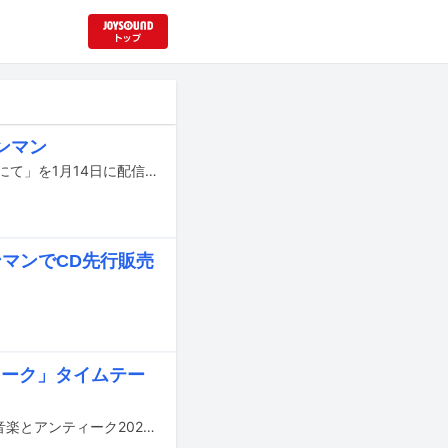
ワンマン
有島コレスケのバンドプロジェクト・arko lemmingがニューアルバム「浮遊都市にて」を1月14日に配信。2月7日にはライブ会場限定でCDもリリースする。
ンマンでCD先行販売
ティーク」タイムテー
9月27、28日に東京・東京オーヴァル京王閣で開催される音楽イベント「パンと音楽とアンティーク2025秋」の出演者第3弾とタイムテーブルが発表された。