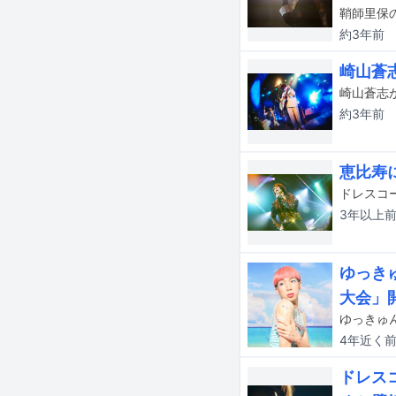
約3年
前
崎山蒼
約3年
前
恵比寿
3年以上
ゆっき
大会」
ゆっきゅ
4年近く
ドレス