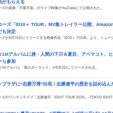
紙がもらえる
ーズの楽曲「不要不急」のライブ映像がYouTubeにて公開された。
前
ーズ「ID10＋ TOUR」MV集トレイラー公開、Amaz
ども決定
前
う1stアルバムに挫・人間の下川＆夏目、アベマコト、
ケら参加
の1stアルバム「風のガーランド」が6月2日にリリースされる。
前
ンプラザに“志磨万博”出現！志磨遼平の歴史を詰め込んだ
」
前