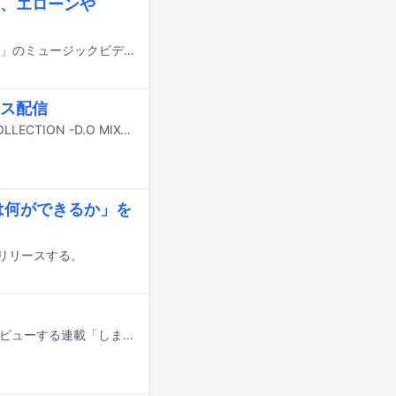
、エローンや
ラッパーの松島諒が差別に反対する意志を示した楽曲「この国を愛して何が悪い」のミュージックビデオをYouTubeで公開した。
クス配信
ラッパーD.Oの楽曲と客演楽曲をDJミックスした作品「DOGG RUN GARAGE COLLECTION -D.O MIX- Mixed by DJ G-Fresh」が彼の誕生日である7月3日に配信リリースされる。
には何ができるか」を
信リリースする。
作家 / イラストレーターのしまおまほさんがミュージシャンのお子さんにインタビューする連載「しまおまほの おしえて！みゅーじしゃんのこどもNOW」。ミュージシャンが子育てについて語るインタビュー記事は世の中に数あれど、当の子供たちはミュージシャンという仕事を持つ親の存在をどのように思っているのでしょう？ 自身もお子さんを持つしまおさんが、子供たちへのインタビューを通してパパママミュージシャンの日常の姿に迫ります。第16回のゲストはラッパーDARTHREIDER（ダースレイダー）さんの長女・チアさん。昨今のダースさんは、ミュージシャンとしての活動に加え、SNSで国内外のニュースについて発言したり、お笑い芸人のプチ鹿島さんとともに選挙をテーマにしたドキュメント映画を製作するなどジャーナリスティックな活動も展開しています。「性格がめっっっちゃパパ」だと自認する娘のチアさんも、お父さん譲りの知的好奇心旺盛なタイプ。今回の取材でも、学校生活や家族のこと、そして気になる社会情勢や将来の夢まで、さまざまな話題について自分の言葉でたっぷり語ってくれました。