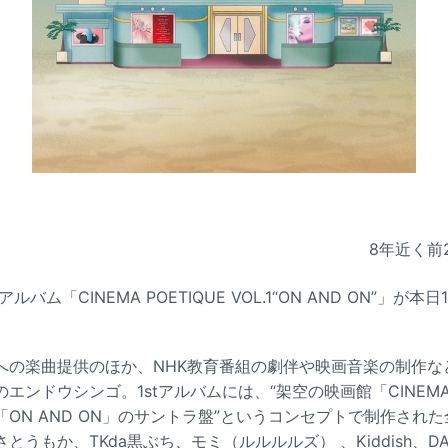
8年近く前
ルバム「CINEMA POETIQUE VOL.1“ON AND ON”」が本
への楽曲提供のほか、NHK教育番組の劇伴や映画音楽の制作な
ンドウシンゴ。1stアルバムには、“架空の映画館「CINEMA P
ON AND ON」のサントラ盤”というコンセプトで制作された
うもか、TKda黒ぶち、モミ（ルルルルズ） 、Kiddish、DAR