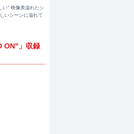
い” 映像美溢れたシ
らしいシーンに溢れて
D ON”」収録