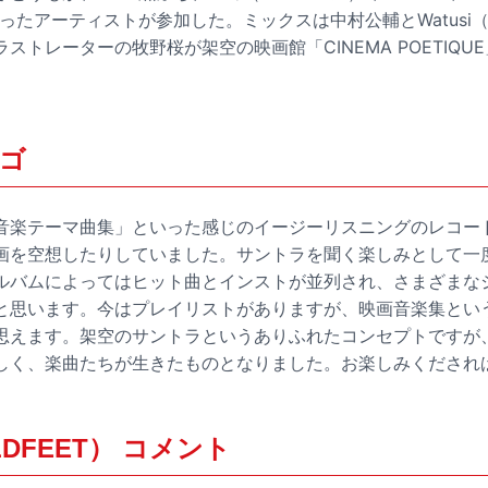
といったアーティストが参加した。ミックスは中村公輔とWatusi（C
ストレーターの牧野桜が架空の映画館「CINEMA POETIQU
ンゴ
音楽テーマ曲集」といった感じのイージーリスニングのレコー
画を空想したりしていました。サントラを聞く楽しみとして一
ルバムによってはヒット曲とインストが並列され、さまざまな
と思います。今はプレイリストがありますが、映画音楽集とい
思えます。架空のサントラというありふれたコンセプトですが
しく、楽曲たちが生きたものとなりました。お楽しみくだされ
OLDFEET） コメント