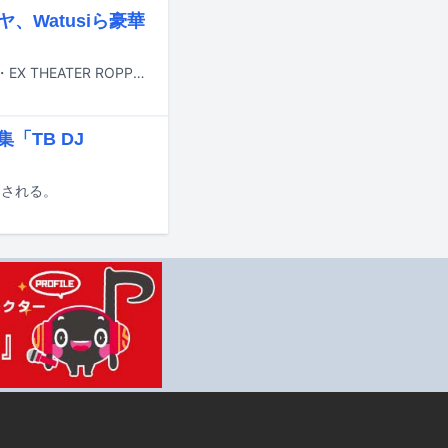
、Watusiら豪華
SUGIZO（LUNA SEA、X JAPAN、THE LAST ROCKSTARS）が3月23日に東京・EX THEATER ROPPONGIで開催するワンマンライブ「SUGIZO GIG 2025 REMEMBER, WHERE IS YOUR SUPER LOVE?」のゲストアーティストが発表された。
「TB DJ
ースされる。