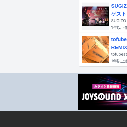
SUG
ゲスト
1年以上
tof
REM
tofub
1年以上