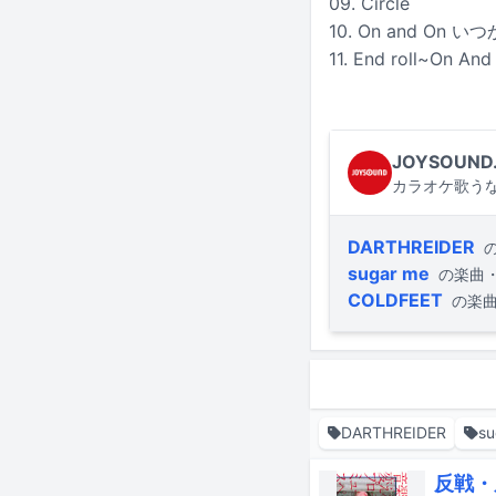
09. Circle
10. On and On
11. End roll~On 
JOYSOUND
カラオケ歌うな
DARTHREIDER
sugar me
の楽曲
COLDFEET
の楽
DARTHREIDER
su
反戦・