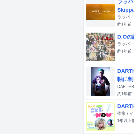
ラッパ
Ski
約1年
前
D.O
約1年
前
DAR
軸に制
DART
約1年
前
DAR
1年以上