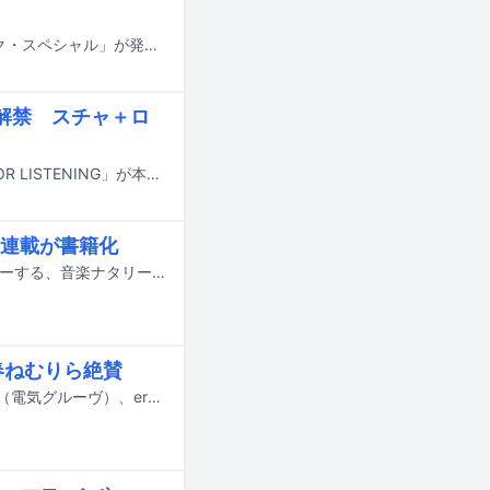
3月30日に雑誌「別冊ele-king 音楽が世界を変える──プロテスト・ミュージック・スペシャル」が発売される。
スク解禁 スチャ＋ロ
SHAKKAZOMBIEのトラックメイカー・TSUTCHIEのソロアルバム「THANKS FOR LISTENING」が本日12月26日に各サブスクリプションサービスで配信された。
気連載が書籍化
作家 / イラストレーターのしまおまほがミュージシャンの子供たちにインタビューする、音楽ナタリーの連載企画が「しまおまほの おしえて！ミュージシャンのコドモNOW！」のタイトルで書籍化。11月21日にリットーミュージックから刊行される。
、春ねむりら絶賛
明日8月1日に公開される映画「KNEECAP／ニーキャップ」を鑑賞した石野卓球（電気グルーヴ）、ermhoi、ダースレイダー、春ねむりらのコメントが到着した。