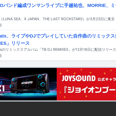
IZOバンド編成ワンマンライブに手越祐也、MORRIE、ミヤ
前
ubeats、ライブやDJでプレイしていた自作曲のリミックス集
IXES」リリース
eatsのリミックスアルバム「TB DJ REMIXES」が12月18日に配信リリ
前