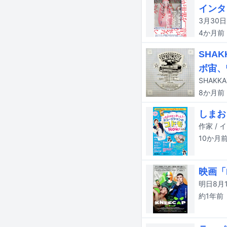
インタ
4か月
前
SHA
ボ宙、
8か月
前
しまお
10か月
映画「
約1年
前