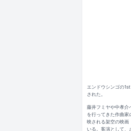
エンドウシンゴの1stア
された。
藤井フミヤや中孝介
を行ってきた作曲家のエ
映される架空の映画「
いる。客演として、さと