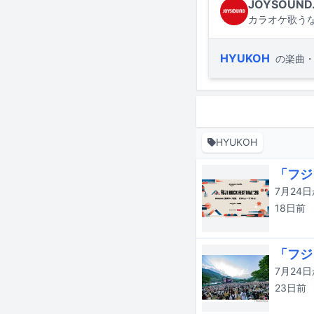
JOYSOUND
カラオケ歌うな
HYUKOH
の楽曲
HYUKOH
「フジ
18日
前
「フジ
23日
前