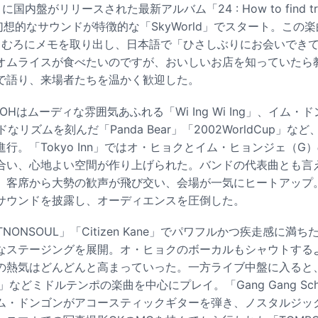
内盤がリリースされた最新アルバム「24 : How to find true 
り、幻想的なサウンドが特徴的な「SkyWorld」でスタート。こ
はおもむろにメモを取り出し、日本語で「ひさしぶりにお会いでき
オムライスが食べたいのですが、おいしいお店を知っていたら
で語り、来場者たちを温かく歓迎した。
OHはムーディな雰囲気あふれる「Wi Ing Wi Ing」、イム
なリズムを刻んだ「Panda Bear」「2002WorldCup」
行。「Tokyo Inn」ではオ・ヒョクとイム・ヒョンジェ（G
合い、心地よい空間が作り上げられた。バンドの代表曲とも言える
、客席から大勢の歓声が飛び交い、会場が一気にヒートアップ。
サウンドを披露し、オーディエンスを圧倒した。
TNONSOUL」「Citizen Kane」でパワフルかつ疾走感に満
なステージングを展開。オ・ヒョクのボーカルもシャウトする
熱気はどんどんと高まっていった。一方ライブ中盤に入ると、H
Ohio」などミドルテンポの楽曲を中心にプレイ。「Gang Gang Sc
ム・ドンゴンがアコースティックギターを弾き、ノスタルジッ