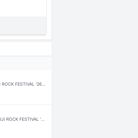
7月24日から26日まで新潟・苗場スキー場で行われる野外フェスティバル「FUJI ROCK FESTIVAL '26」より、Amazon Musicアプリ、Prime Video、Twitchでライブ配信されるアーティストとタイムテーブルがフェスの公式サイトにて公開された。
7月24日から26日まで新潟・苗場スキー場で開催される野外フェスティバル「FUJI ROCK FESTIVAL '26」の模様が、9月19日から21日の3日間にわたりフジテレビNEXT ライブ・プレミアムおよびフジテレビNEXTsmartで放送、配信される。