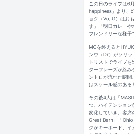
この日のライブは6月に国
happiness」よ
ョク（Vo, G）
す」「明日カレーや
フレンドリーな様子
MCを終えるとHYUK
ンウ（Dr）がソリッド
トリストでライブを進
ターフレーズが絡み
ントロが流れた瞬間
はスケール感のある
その後4人は「MASI
つ、ハイテンション
変化していき、客席の
Great Barn」「
クがキーボード、イ