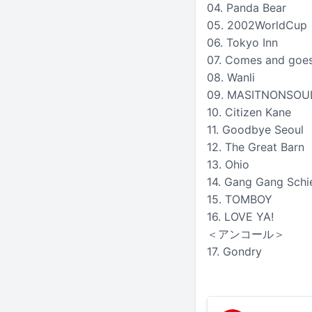
04. Panda Bear
05. 2002WorldCup
06. Tokyo Inn
07. Comes and goe
08. Wanli
09. MASITNONSOU
10. Citizen Kane
11. Goodbye Seoul
12. The Great Barn
13. Ohio
14. Gang Gang Schi
15. TOMBOY
16. LOVE YA!
＜アンコール＞
17. Gondry