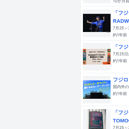
10か月
「フジ
RAD
7月25～
約1年
前
「フジ
約1年
前
フジロ
約1年
前
「フジロ
TOM