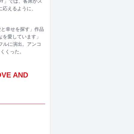
OY」では、客席がス
に応えるように、
愛と幸せを探す」作品
なを愛しています」
スフルに演出。アンコ
めくくった。
OVE AND