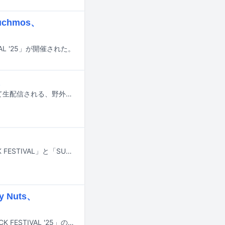
chmos、
AL '25」が開催された。
7月25日から27日までPrime VideoとAmazon MusicのTwitch公式チャンネルにて生配信される、野外フェスティバル「FUJI ROCK FESTIVAL '25」の対象アーティストとタイムテーブルが公開された。
国内外の注目アーティストが勢ぞろいする日本の二大音楽フェス、「FUJI ROCK FESTIVAL」と「SUMMER SONIC」。そこで繰り広げられるさまざまなライブは、オーディエンスに大きな感動を与え、さながら事件のように毎年音楽ファンの間で語り継がれています。今年の夏はいったい誰のステージが話題になるのでしょうか？ この記事では音楽ライターや編集者など4人に、今年のフジロックとサマソニで観るべきだと思う出演アーティストを3組ずつ挙げてもらうアンケートを実施。そしてその理由についても回答してもらいました。この夏フジロックやサマソニに行く予定の皆さんは、ぜひ4人のオススメを参考にして当日のライブを楽しんでください。
 Nuts、
7月25～27日に新潟・苗場スキー場で開催される野外フェスティバル「FUJI ROCK FESTIVAL '25」の出演者第1弾が発表された。