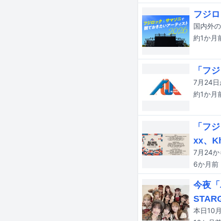
フジロ
約1か月
「フジ
約1か月
「フジ
xx、Kh
6か月
前
今夜「
STA
本日10