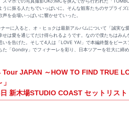
。スマホでの写真撮影OKのMCを挟んでから行われた「TOMB
ように振る人たちでいっぱいに。そんな観客たちのサプライズ
歌声を会場いっぱいに響かせていった。
ーナーに入ると、オ・ヒョクは最新アルバムについて「誠実な
幸せは愛を通じてだけ得られるようです。なので僕たちはみん
いを告げた。そして4人は「LOVE YA!」で本編終盤をピー
ちた「Gondry」でフィナーレを彩り、日本ツアーを壮大に締
Tour JAPAN ～HOW TO FIND TRUE L
S～」
18日 新木場STUDIO COAST セットリスト