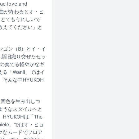
love and
の楽曲が終わるとオ・ヒ
てとてもうれしいで
教えてください」と
・ドンゴン（B）とイ・イ
など、新旧織り交ぜたセッ
）の奏でる軽やかなギ
「Wanli」ではイ
そんな中HYUKOH
ちた音色を生み出しつ
ようなスタイルへと
YUKOHは「The
hiele」ではオ・ヒョ
クなムードでフロア