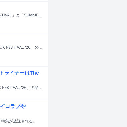
国内外の注目アーティストが集結する日本の二大音楽フェス、「FUJI ROCK FESTIVAL」と「SUMMER SONIC」。毎年数多くの名演が繰り広げられ、そのステージはさながら事件のように語り継がれながら、音楽ファンの記憶に刻まれてきました。では、2026年の夏に話題をさらうのはどのアーティストなのでしょうか？ この記事では音楽ライターや編集者など4人に、今年のフジロックとサマソニで観るべきだと思う出演アーティストを3組ずつ挙げてもらうアンケートを実施。そしてその理由について回答してもらいました。この夏フジロックやサマソニに足を運ぶ予定の方は、ぜひ4人のオススメを参考にフェス巡りの計画を立ててみてください。
7月24日から26日まで新潟・苗場スキー場で行われる野外音楽フェス「FUJI ROCK FESTIVAL '26」のタイムテーブルが公開された。
ッドライナーはThe
7月24から26日に新潟・苗場スキー場で開催される野外音楽フェス「FUJI ROCK FESTIVAL '26」の第1弾アーティストが発表された。
イコラブや
ンド特集が放送される。