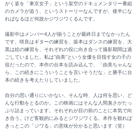
がく姿を「東京女子」という架空のドキュメンタリー番組
のカメラが追う、というストーリーなんですが、後半にな
ればなるほど何故かジワジワくるんです。
撮影中はメンバー4人が揃うことが最終日までなかったん
です。咲良はギターの練習を、坂本はダンスの練習を、大
黒は絵の練習を、それぞれの役に向き合って撮影期間は過
ごしていました。私は“由美”という女優を目指す女の子の
役だったので、本作の台本を読み込んで、「由美ちゃんな
ら、この続きにこういうことを言いそうだな」と勝手に台
本の続きを考えたりしていました。
自分の思い通りにいかない、そんな時、人は何を思い、ど
んな行動をとるのか。この映画にはそんな人間臭さがたっ
ぷり詰まっています。それぞれが目の前のことに本気で向
き合う。けど客観的にみるとジワジワくる。本作を観れば
きっとこの「ジワる」の意味が分かると思います（笑）