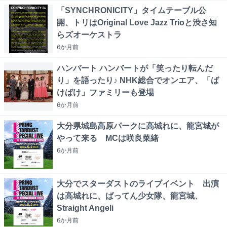
「SYNCHRONICITY」タイムテーブル公
開、トリはOriginal Love Jazz Trioと渋さ知
らズオーケストラ
6か月
前
ハンバート ハンバートが「笑ったり転んだ
り」を語ったり♪ NHK総合でオンエア、「ば
けばけ」ファミリーも登場
6か月
前
大分県城島高原パークに高城れに、龍宮城が
やって来る MCは咲良菜緒
6か月
前
大分でスターダストのライブイベント 出演
は高城れに、ばってん少女隊、龍宮城、
Straight Angeli
6か月
前