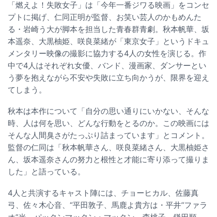
「燃えよ！失敗女子」は「今年一番ジワる映画」をコンセ
プトに掲げ、仁同正明が監督、お笑い芸人のかもめんた
る・岩崎う大が脚本を担当した青春群青劇。秋本帆華、坂
本遥奈、大黒柚姫、咲良菜緒が「東京女子」というドキュ
メンタリー映像の撮影に協力する4人の女性を演じる。作
中で4人はそれぞれ女優、バンド、漫画家、ダンサーとい
う夢を抱えながら不安や失敗に立ち向かうが、限界を迎え
てしまう。
秋本は本作について「自分の思い通りにいかない、そんな
時、人は何を思い、どんな行動をとるのか。この映画には
そんな人間臭さがたっぷり詰まっています」とコメント。
監督の仁同は「秋本帆華さん、咲良菜緒さん、大黒柚姫さ
ん、坂本遥奈さんの努力と根性と才能に寄り添って撮りま
した」と語っている。
4人と共演するキャスト陣には、チョーヒカル、佐藤真
弓、佐々木心音、“平田敦子、馬鹿よ貴方は・平井“ファラ