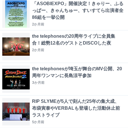
「ASOBIEXPO」開催決定！きゃりー、ふる
っぱー、きゃんちゅー、すいすてら出演者全
86組を一挙公開
2か月
前
the telephonesの20周年ライブに全員集
合！総勢12名のゲストとDISCOした夜
2か月
前
the telephonesが埼玉が舞台のMV公開、20
周年ワンマンに長島涼平参加
3か月
前
RIP SLYMEが5人で刻んだ25年の集大成、
布袋寅泰やVERBALも登場した活動休止前
ラストライブ
5か月
前