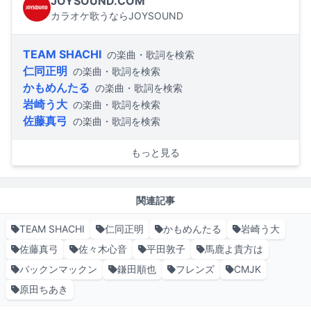
JOYSOUND.COM
カラオケ歌うならJOYSOUND
TEAM SHACHI
の楽曲・歌詞を検索
仁同正明
の楽曲・歌詞を検索
かもめんたる
の楽曲・歌詞を検索
岩崎う大
の楽曲・歌詞を検索
佐藤真弓
の楽曲・歌詞を検索
もっと見る
関連記事
TEAM SHACHI
仁同正明
かもめんたる
岩崎う大
佐藤真弓
佐々木心音
平田敦子
馬鹿よ貴方は
パックンマックン
鎌田順也
フレンズ
CMJK
原田ちあき