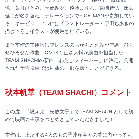
オ”光、パックンマックン・マックン、森桃子、鎌田順
也、葉月ひとみ、玉妃摩夕、遠藤まりん、宮崎智弘、田辺
健二が名を連ね、ナレーションでFROGMANが参加してい
る。キービジュアルにはイラストレーター・原田ちあきの
描き下ろしイラストが使用されている。
また本作の主題歌はフレンズのおかもとえみが作詞、ひろ
せひろせが作曲、CMJKと山森大輔が編曲を担当した
TEAM SHACHIの新曲「わたしフィーバー」に決定。公開
された予告映像では同曲の一部を聴くことができる。
秋本帆華（TEAM SHACHI）コメント
この度、「燃えよ！失敗女子」でTEAM SHACHIとして初
めて映画の主演をつとめさせていただきました！
本作は、上京する4人の女の子達が各々の夢に向かっても