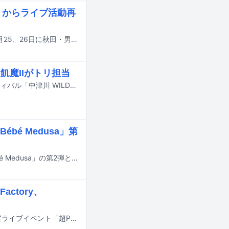
ック」からライブ活動再
狭心症の治療のために入院していた櫻井誠（Dragon Ash、The Ravens）が、7月25、26日に秋田・男鹿市船川港内特設ステージで行われる音楽フェス「OGA NAMAHAGE ROCK FESTIVAL」よりライブ活動を再開することが発表された。
飢魔IIがトリ担当
9月19日と20日に岐阜・中津川公園内特設ステージで行われる野外音楽フェスティバル「中津川 WILD WOOD 2026」のタイムテーブルが公開された。
é Medusa」第
チャラン・ポ・ランタンの小春がプロデュースするボタンアコーディオン「Bébé Medusa」の第2弾として、ドイツの老舗楽器メーカー・HOHNERとのコラボモデルが発売される。
actory、
SHADOWSが9月23日に千葉・幕張メッセ国際展示場4～6ホールで開催する主催ライブイベント「超PMAM」の全出演アーティストが発表された。