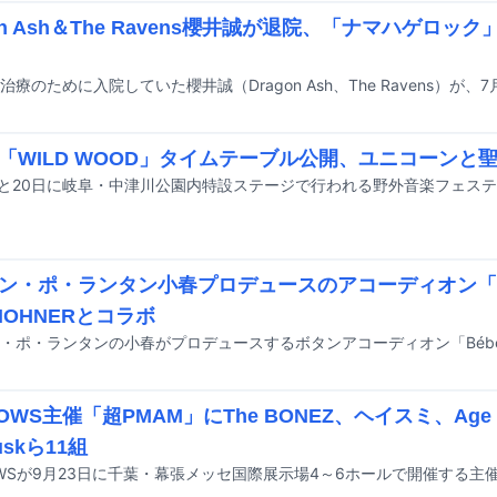
gon Ash＆The Ravens櫻井誠が退院、「ナマハゲロ
「WILD WOOD」タイムテーブル公開、ユニコーンと聖
ン・ポ・ランタン小春プロデュースのアコーディオン「Béb
HOHNERとコラボ
OWS主催「超PMAM」にThe BONEZ、ヘイスミ、Age F
duskら11組