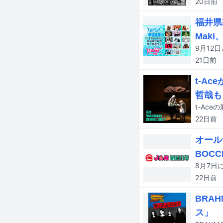
20日
前
福井県
Maki
21日
前
t-A
哲哉も
22日
前
オール
BOC
22日
前
BRA
ス」