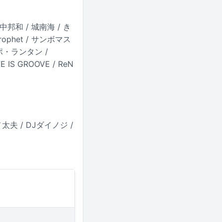
田中邦和 / 城南海 / き
 Prophet / サンボマス
ン・ポ・ランタン /
FE IS GROOVE / ReN
夫 / DJダイノジ /