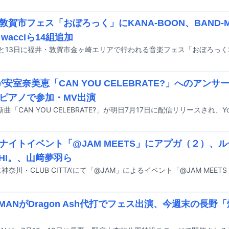
敦賀市フェス「おぼろっく」にKANA-BOON、BAND-MA
、wacciら14組追加
ceが安室奈美恵「CAN YOU CELEBRATE?」へのア
ピアノで参加・MV出演
ナイトイベント「@JAM MEETS」にアプガ（２）、
CHI。、山﨑夢羽ら
HMANがDragon Ash代打でフェス出演、今週末の長