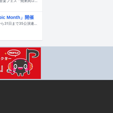
BRAHMANが、7月18、19日に長野・野底山森林公園特設ステージで開催される音楽フェス「焼來肉ロックフェス2026」に出演することが急遽決定した。
c Month」開催
東京のライブハウス・下北沢SHELTERのオープン35周年を記念して、10月1日から31日まで35公演連続ワンマンライブ「One Epic Month」が開催される。