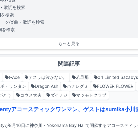
・歌詞を検索
詞を検索
。
の楽曲・歌詞を検索
詞を検索
もっと見る
関連記事
t-Ace
テスラは泣かない。
若旦那
04 Limited Sazabys
・ポ・ランタン
Dragon Ash
ハナレグミ
FLOWER FLOWER
がとう
コウメ太夫
ダイノジ
マツモトクラブ
Twentyアコースティックワンマン、ゲストはsumika小