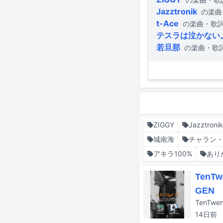
Jazztronik
の楽曲
t-Ace
の楽曲・歌
テスラは泣かない
若旦那
の楽曲・歌
ZIGGY
Jazztronik
城南海
チャラン
アキラ100%
あり
Ten
GEN
14日
前