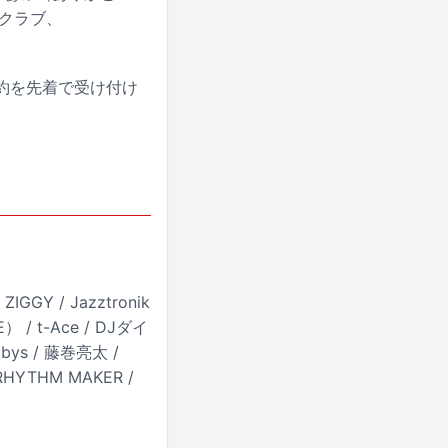
クラブ、
予約を先着で受け付け
GY / Jazztronik
E） / t-Ace / DJダイ
bys / 藤巻亮太 /
RHYTHM MAKER /