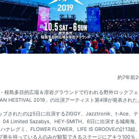
約7年前
2
児島・桜島多目的広場＆溶岩グラウンドで行われる野外ロックフェ
ANIAN HESTIVAL 2019」の出演アーティスト第4弾が発表された
されたのは5日に出演するZIGGY、Jazztronik、t-Ace
4 Limited Sazabys、HEY-SMITH、6日に出演する城
h、ハナレグミ、FLOWER FLOWER、LIFE IS GROOVEの計1
プ券を持っている人のみが観覧できるステージにアキラ100％