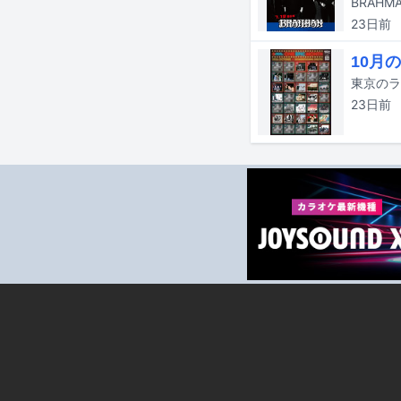
23日
前
10月の
23日
前