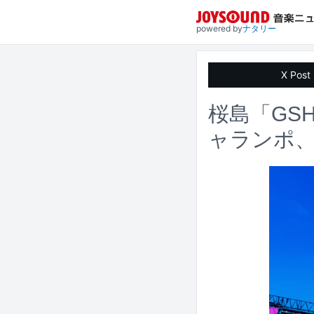
powered by
ナタリー
X Post
桜島「GS
ャランポ、