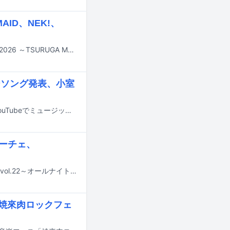
ID、NEK!、
9月12日と13日に福井・敦賀市金ヶ崎エリアで行われる音楽フェス「おぼろっく2026 ～TSURUGA MUSIC FESTIVAL～」の最終出演アーティストと日割りが発表された。
ンサーソング発表、小室
t-Aceの新曲「CAN YOU CELEBRATE?」が明日7月17日に配信リリースされ、YouTubeでミュージックビデオが公開される。
ルーチェ、
8月7日に神奈川・CLUB CITTA'にて「@JAM」によるイベント「@JAM MEETS vol.22～オールナイトライブ～」が開催される。
野「焼來肉ロックフェ