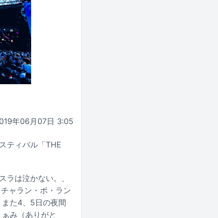
019年06月07日 3:05
スティバル「THE
。
、テスラは泣かない。、
南海、チャラン・ポ・ラン
3組。また4、5日の夜間
、ぁみ（ありがと