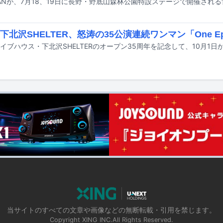
下北沢SHELTER、怒涛の35公演連続ワンマン「One Epi
当サイトのすべての文章や画像などの無断転載・引用を禁じます。
Copyright XING INC.All Rights Reserved.