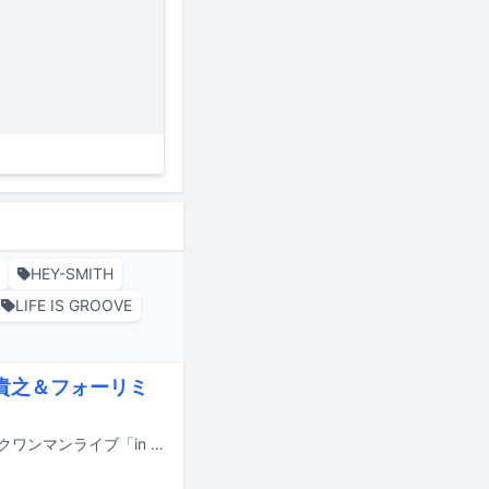
HEY-SMITH
LIFE IS GROOVE
川貴之＆フォーリミ
TenTwentyが8月16日に神奈川・Yokohama Bay Hallで開催するアコースティックワンマンライブ「in the Rough 2」のゲストアーティストが発表された。