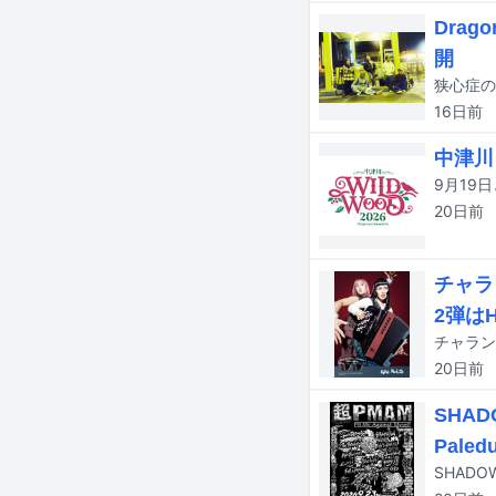
Dra
開
16日
前
中津川
20日
前
チャラ
2弾は
20日
前
SHAD
Pale