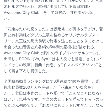
御礼イベントが本日3月10日に東京・TOHOシネマズ 六本
木ヒルズで行われ、本作に出演している菅田将暉と
Awesome City Club、そして監督の土井裕泰が出席し
た。
「花束みたいな恋をした」は坂元裕二が脚本を手がけ、菅
田と有村架純がダブル主演を務めるオリジナルラブストー
リー。京王線の明大前駅で終電を逃したことをきっかけに
出会った山音麦と八谷絹の5年間の恋模様が描かれる。
Awesome City Clubは劇中のライブリハーサルシーンに
出演し、PORIN（Vo, Syn）は本人役でも登場。さらにバ
ンドはこの映画に新曲「勿忘」を“インスパイアソング”と
して書き下ろし提供した。
全国映画動員ランキングにて6週連続で1位を獲得し、総
観客動員数200万人を突破した「花束みたいな恋をし
た」。菅田は本作のヒットを受けて「こんなことになると
はという気持ちです。本当の大ヒットで呼んでもらうのっ
てたぶん初めてで。『あまりにもヒットしすぎたし、なん