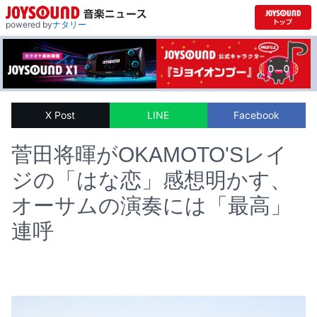
powered by
ナタリー
X Post
LINE
Facebook
菅田将暉がOKAMOTO'Sレイ
ジの「はな恋」感想明かす、
オーサムの演奏には「最高」
連呼