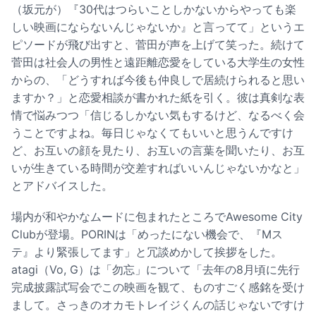
（坂元が）『30代はつらいことしかないからやっても楽
しい映画にならないんじゃないか』と言ってて」というエ
ピソードが飛び出すと、菅田が声を上げて笑った。続けて
菅田は社会人の男性と遠距離恋愛をしている大学生の女性
からの、「どうすれば今後も仲良しで居続けられると思い
ますか？」と恋愛相談が書かれた紙を引く。彼は真剣な表
情で悩みつつ「信じるしかない気もするけど、なるべく会
うことですよね。毎日じゃなくてもいいと思うんですけ
ど、お互いの顔を見たり、お互いの言葉を聞いたり、お互
いが生きている時間が交差すればいいんじゃないかなと」
とアドバイスした。
場内が和やかなムードに包まれたところでAwesome City
Clubが登場。PORINは「めったにない機会で、『Mス
テ』より緊張してます」と冗談めかして挨拶をした。
atagi（Vo, G）は「勿忘」について「去年の8月頃に先行
完成披露試写会でこの映画を観て、ものすごく感銘を受け
まして。さっきのオカモトレイジくんの話じゃないですけ