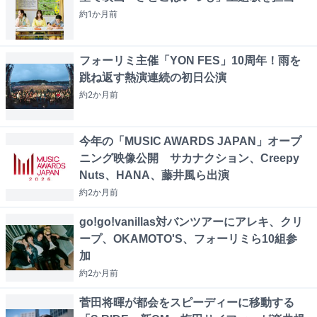
約1か月
前
フォーリミ主催「YON FES」10周年！雨を
跳ね返す熱演連続の初日公演
約2か月
前
今年の「MUSIC AWARDS JAPAN」オープ
ニング映像公開 サカナクション、Creepy
Nuts、HANA、藤井風ら出演
約2か月
前
go!go!vanillas対バンツアーにアレキ、クリ
ープ、OKAMOTO'S、フォーリミら10組参
加
約2か月
前
菅田将暉が都会をスピーディーに移動する