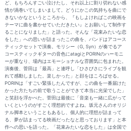
ど、もちろんすごい泣けたし、それ以上に割り切れない感
情が渦巻いてしまいまして。どうにかこの気持ちを曲にで
きないかなというところから、『もしよければこの映画を
テーマに曲を書かせていただきたい』とお願いして制作す
ることになりました」と語った。そんな「花束みたいな恋
をした」への思いが詰まったこの曲を、バンドはアコース
ティックセットで演奏。モリシー（G, Syn）が奏でるア
コースティックギターの音色にatagiとPORINのハーモニ
ーが重なり、場内はエモーショナルな雰囲気に包まれた。
演奏後、菅田は「最高」と連呼し「ひさびさにライブを観
れて感動しました。楽しかった」と顔をほころばせる。
PORINは「すごい緊張したんですが、この曲を一番届けた
かった方たちの前で歌うことができて本当に光栄でした」
と笑顔を浮かべた。菅田は最後に「音楽も一緒に広がって
いくというのがすごく理想的ですよね。坂元さんのオリジ
ナル脚本ということもあるし、個人的に理想が詰まって
る、夢が詰まってる映画だったなと思っております」と本
作への思いを語った。「花束みたいな恋をした」は全国で