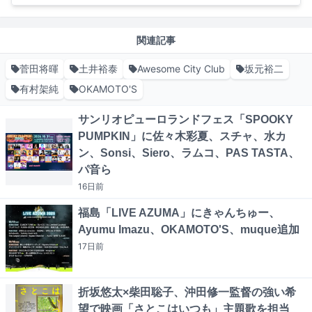
関連記事
菅田将暉
土井裕泰
Awesome City Club
坂元裕二
有村架純
OKAMOTO'S
サンリオピューロランドフェス「SPOOKY
PUMPKIN」に佐々木彩夏、スチャ、水カ
ン、Sonsi、Siero、ラムコ、PAS TASTA、
パ音ら
16日
前
福島「LIVE AZUMA」にきゃんちゅー、
Ayumu Imazu、OKAMOTO'S、muque追加
17日
前
折坂悠太×柴田聡子、沖田修一監督の強い希
望で映画「さとこはいつも」主題歌を担当