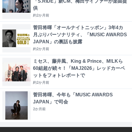
「S.RIDE」新CM、梅田サイファーが楽曲提
供
約2か月
前
菅田将暉「オールナイトニッポン」3年4カ
月ぶりパーソナリティ、「MUSIC AWARDS
JAPAN」の裏話も披露
約2か月
前
ミセス、藤井風、King & Prince、M!LKら
60組超が続々！「MAJ2026」レッドカーペ
ットをフォトレポートで
約2か月
前
菅田将暉、今年も「MUSIC AWARDS
JAPAN」で司会
2か月
前