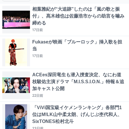
相葉雅紀が“大追跡”したのは「嵐の歌と振
付」、髙木雄也は佐藤浩市からの助言を噛み
締める
17日
前
Fukaseが映画「ブルーロック」挿入歌を担
当
17日
前
ACEes深田竜生も潜入捜査決定、なにわ道
枝駿佑主演ドラマ「M.I.S.S.I.O.N.」特報＆追
加キャスト公開
22日
前
「ViVi国宝級イケメンランキング」各部門1
位はM!LK山中柔太朗、げんじぶ杢代和人、
SixTONES松村北斗
23日
前