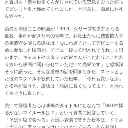
と香川も「僕や松本くんがじゃれている空気をぶった切っ
てピシっと引き締めてくれました」と同意し、西島にお礼
を述べた。
西島と同様にこの映画が「99.9」シリーズ初参加となる
道枝。事件が起きた村の青年で、弁護士たちに捜査協力す
る重盛守を演じる道枝は「なにわ男子としてデビューする
前に参加した映画が、デビュー後に公開されてうれしく思
います。キャストやスタッフの皆さんがこだわりにこだわ
り抜いた映画に関わらせていただいて光栄です」と感慨深
そうに語った。そんな道枝の話を聞きながら、スラッとし
た彼のスタイルを観察していた松本。「今日も長いなあ」
と松本が言うと、道枝は「順調に長くなってます」と照れ
くさそうに返した。
続いて登壇者たちは映画のタイトルにちなんで「99.9%揺
るがないマイルールは？」という質問に回答していく。
「そばを塩で食べる」と渋い表情で答えた松本は、すぐさ
ま周りのリアクションはいまひとつであることを察知し、