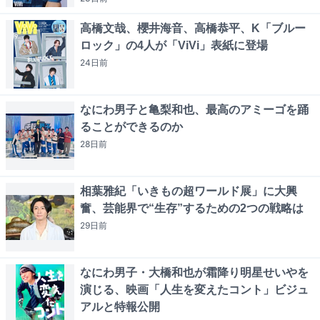
高橋文哉、櫻井海音、高橋恭平、K「ブルー
ロック」の4人が「ViVi」表紙に登場
24日
前
なにわ男子と亀梨和也、最高のアミーゴを踊
ることができるのか
28日
前
相葉雅紀「いきもの超ワールド展」に大興
奮、芸能界で“生存”するための2つの戦略は
29日
前
なにわ男子・大橋和也が霜降り明星せいやを
演じる、映画「人生を変えたコント」ビジュ
アルと特報公開