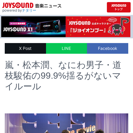
powered by
ナタリー
X Post
LINE
Facebook
嵐・松本潤、なにわ男子・道
枝駿佑の99.9%揺るがないマ
イルール