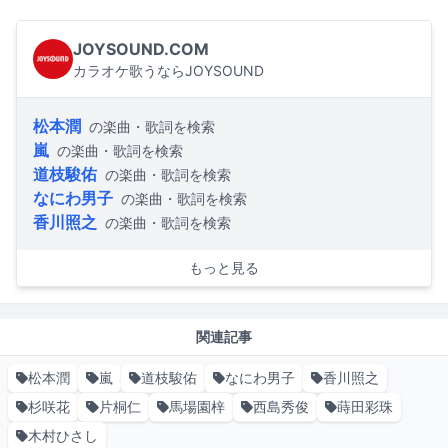
JOYSOUND.COM
カラオケ歌うならJOYSOUND
松本潤
の楽曲・歌詞を検索
嵐
の楽曲・歌詞を検索
道枝駿佑
の楽曲・歌詞を検索
なにわ男子
の楽曲・歌詞を検索
香川照之
の楽曲・歌詞を検索
もっと見る
関連記事
松本潤
嵐
道枝駿佑
なにわ男子
香川照之
杉咲花
片桐仁
馬場園梓
西島秀俊
蒔田彩珠
木村ひさし