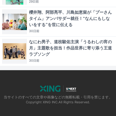
29日
前
櫻井翔、阿部亮平、川島如恵留が「プーさん
タイム」アンバサダー就任！“なんにもしな
いをする”を世に伝える
30日
前
なにわ男子、道枝駿佑主演「うるわしの宵の
月」主題歌を担当！作品世界に寄り添う王道
ラブソング
30日
前
当サイトのすべての文章や画像などの無断転載・引用を禁じます。
Copyright XING INC.All Rights Reserved.