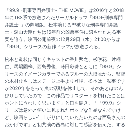
「99.9 -刑事専門弁護士- THE MOVIE」は2016年と2018
年にTBS系で放送されたリーガルドラマ「99.9-刑事専門
弁護士-」の劇場版。松本演じる型破りな刑事専門弁護
士・深山大翔たちは15年前の凶悪事件に隠されたある事
実を追う。映画公開前夜の12月29日（水）21:00からは
「99.9」シリーズの新作ドラマが放送される。
松本と道枝は同じくキャストの香川照之、杉咲花、片桐
仁、馬場園梓、西島秀俊、蒔田彩珠とともに「99.9」シ
リーズのイメージカラーであるブルーの大階段から、監督
の木村ひさしはステージ上手より登場。松本は「私事です
が2020年をもって嵐の活動を休止して、そのあとはのん
びりしていたので、この作品でリスタートを切れたことは
ホントにうれしく思います」と口を開き、「『99.9』シ
リーズは意外と笑いに包まれたポップな作品なんですけ
ど、映画らしい仕上がりにしていただいたのは西島さんの
おかげです」と初共演の西島に対して感謝を伝えた。する