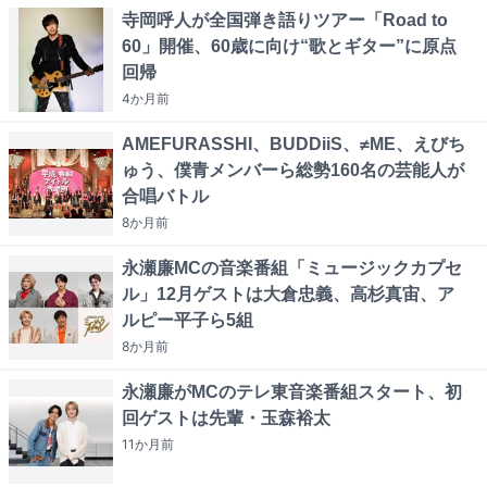
寺岡呼人が全国弾き語りツアー「Road to
60」開催、60歳に向け“歌とギター”に原点
回帰
4か月
前
AMEFURASSHI、BUDDiiS、≠ME、えびち
ゅう、僕青メンバーら総勢160名の芸能人が
合唱バトル
8か月
前
永瀬廉MCの音楽番組「ミュージックカプセ
ル」12月ゲストは大倉忠義、高杉真宙、ア
ルピー平子ら5組
8か月
前
永瀬廉がMCのテレ東音楽番組スタート、初
回ゲストは先輩・玉森裕太
11か月
前