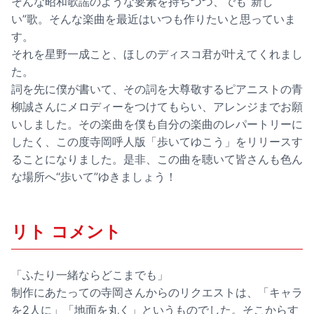
そんな昭和歌謡のような要素を持ちつつ、でも“新し
い”歌。そんな楽曲を最近はいつも作りたいと思っていま
す。
それを星野一成こと、ほしのディスコ君が叶えてくれまし
た。
詞を先に僕が書いて、その詞を大尊敬するピアニストの青
柳誠さんにメロディーをつけてもらい、アレンジまでお願
いしました。その楽曲を僕も自分の楽曲のレパートリーに
したく、この度寺岡呼人版「歩いてゆこう」をリリースす
ることになりました。是非、この曲を聴いて皆さんも色ん
な場所へ“歩いて”ゆきましょう！
リト コメント
「ふたり一緒ならどこまでも」
制作にあたっての寺岡さんからのリクエストは、「キャラ
を2人に」「地面を丸く」というものでした。そこからす