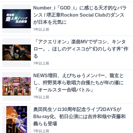
Number_i「GOD_i」に感じる天才的なバラ
ンス / 堺正章Rockon Social Clubのダンス
が日本を元気に
1年以上
前
「アクエリオン」楽曲MVでザコシ、キンタ
ロー。、ほしのディスコが“幻のしらす丼”作
る
1年以上
前
NEWS増田、えびちゅうメンバー、龍玄と
し、狩野英孝ら歌唱力自慢たちが年の瀬に
「オールスター合唱バトル」
1年以上
前
奥田民生ソロ30周年記念ライブ2DAYSが
Blu-ray化、初日公演には吉井和哉や斉藤和
義らも登場
1年以上
前