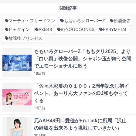
関連記事
マーティ・フリードマン
ももいろクローバーZ
松浦亜弥
ヒャダイン
AKB48
BEYOOOOONDS
BABYMETAL
放課後プリンセス
ももいろクローバーZ「ももクリ2025」より
「白い風」映像公開、シャボン玉が舞う空間
でエモーショナルに歌う
18日
前
「佐々木彩夏の０１００」2周年記念し初イ
ベント、あーりん大ファンのDJ和もやって
くる
19日
前
元AKB48田口愛佳がEn-Linkに所属「沢山
の経験を出来るよう挑戦していきたい」
20日
前