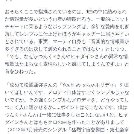
おそらくここで指摘されているのは、1曲の中に詰められ
た情報量が多いという両者の特徴だろう。一般的にヒット
チャートに乗るようなポップソングは、余計な贅肉を削ぎ
落してシンプルに仕上げたほうがキャッチーに届きやすい
とされている。事実、マーティ自身も「音楽的な情報量が
多すぎるのは決して褒められることではない」としつつ、
「でも、なぜかつんく♂さんやヒャダインさんの異常な情
報量はたまらなく素晴らしいと感じてしまうんですよ」と
首をひねった。
「改めて松浦亜弥さんの『Yeah! めっちゃホリディ』を聴
いてほしいんです。メロディ自体はすごくシンプルじゃな
いですか。その強くシンプルなメロディを、どうやってし
つこく人に聴かせるか……ポイントはそこなんです。僕は
つんく♂さんとは一緒に仕事をしたことはないけど、ヒャ
ダインさんとはももクロの曲を作ったことがありまして
（2012年3月発売のシングル「猛烈宇宙交響曲・第七楽章