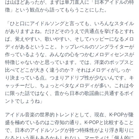
は山ほどあったが、まずは単刀直入に「日本アイドルの特
徴」という観点から語ってもらうことにした。
「ひと口にアイドルソングと言っても、いろんなスタイル
がありますよね。だけどそのうえで共通点を挙げるとすれ
ば、覚えやすい、歌いやすい、そしてハッピーになるメロ
ディがあるということ。トップレベルのソングライターが
作っているような、みんなの心をつかむメロディセンスが
特徴じゃないかと思っています。では、洋楽のポップスと
比べてどこが大きく違うのか？ それはメロディがしっか
り決まっている点。つまりアドリブ性が少ないんです。キ
ャッチーだし、ちょっとベタなメロディが多い。これは今
に限った話ではなく、昔から日本の歌謡曲に共通するポイ
ントでしょうね」
アイドル音楽の世界的トレンドとして、現在、K-POPが隆
盛を極めているのはご存知の通り。K-POPと比較すること
で、日本のアイドルソングが持つ特殊性がより浮き彫りに
なるという面もあるかもしれない。マーティは「個人的に