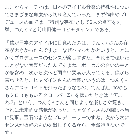
ここからマーティは、日本のアイドル音楽の特殊性につい
てさまざまな角度から切り込んでいった。まず作曲やプロ
デュースの面では、“特別な存在”として2人の名前を列
挙。つんく♂と前山田健一（ヒャダイン）である。
「僕が日本のアイドルに目覚めたのは、つんく♂さんの存
在が大きかったんですよ。なぜハマったかというと、とに
かくプロデュースのセンスが楽しすぎた。それまで聴いた
ことがない音楽だったんですよね。ボーカルの合いの手と
かを含め、次から次へと面白い要素が入ってくる。僕から
言わせると、ヒャダインさんの音楽というのは、つんく♂
さんにステロイドを打ったようなもの。でんぱ組.incやも
もクロ（ももいろクローバーZ）を聴いたときは『何こ
れ!?』という、つんく♂さんと同じような楽しさや驚き、
それに未来的な感覚があった。ヒャダインさんの腕は本当
に見事。宝石のようなプロデューサーですね。次から次に
センスが抜群のものを出してくるから、全然飽きないで
す」