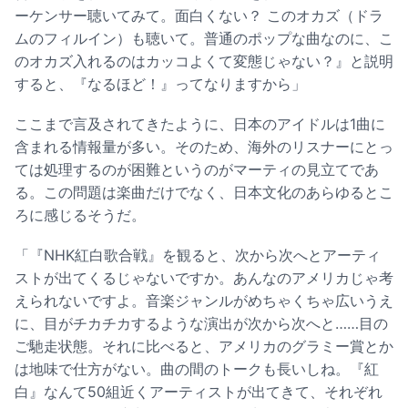
ーケンサー聴いてみて。面白くない？ このオカズ（ドラ
ムのフィルイン）も聴いて。普通のポップな曲なのに、こ
のオカズ入れるのはカッコよくて変態じゃない？』と説明
すると、『なるほど！』ってなりますから」
ここまで言及されてきたように、日本のアイドルは1曲に
含まれる情報量が多い。そのため、海外のリスナーにとっ
ては処理するのが困難というのがマーティの見立てであ
る。この問題は楽曲だけでなく、日本文化のあらゆるとこ
ろに感じるそうだ。
「『NHK紅白歌合戦』を観ると、次から次へとアーティ
ストが出てくるじゃないですか。あんなのアメリカじゃ考
えられないですよ。音楽ジャンルがめちゃくちゃ広いうえ
に、目がチカチカするような演出が次から次へと……目の
ご馳走状態。それに比べると、アメリカのグラミー賞とか
は地味で仕方がない。曲の間のトークも長いしね。『紅
白』なんて50組近くアーティストが出てきて、それぞれ