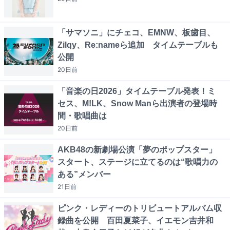
「サマソニ」にチェコ、EMNW、板歯目、
Zilqy、Re:nameら追加 タイムテーブルも
公開
20日
前
「音楽の日2026」タイムテーブル発表！ミ
セス、M!LK、Snow Manら出演者の登場時
間・歌唱曲は
20日
前
AKB48の新劇場公演「夢のポップスター」
スタート、ステージに立てるのは“歌唱力の
ある”メンバー
21日
前
ピンク・レディーのトリビュートアルバム収
録曲を公開 百田夏菜子、イエモン吉井和