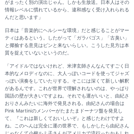
がまったく別の演出じゃん。しかも生放送。日本人はその
情報レベルに慣れているから、違和感なく受け入れられる
んだと思います」
日本は「音楽的にヘルシーな環境」だと感じることがマー
ティはあるという。したがって「ガラパゴス」「古臭い」
と揶揄する意見はピンと来ないらしい。こうした見方は本
質を捉えていないというのだ。
「アイドルではないけれど、米津玄師さんなんてすごく日
本的なメロディなのに、大人っぽいコードを使ってジャズ
っぽい演奏をしていたりする。そこには深くて新しい解釈
があるんです。これが世界で理解されないのは、やっぱり
国語の壁が大きいですよね。それでも運がいいと、由紀さ
おりさんみたいに海外で発見される。由紀さんの場合は
Pink Martiniのメンバーがたまたまドーナツ盤を発見し
て、『これは新しくておいしいぞ』と感じたわけですよ
ね。このへんは完全に運の世界で、もしかしたら由紀さん
じゃなくて小柳ルミ子さんがアメリカで流行ったかもしれ