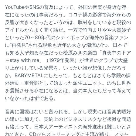
YouTubeやSNSの普及によって、外国の音楽が身近な存
在になったのは事実だろう。コロナ禍の影響で海外からの
反響が大きくなったというのは、取材をしていると現役の
アイドルからよく聞く話だ。一方で竹内まりやや大貫妙子
といった70～80年代のシティポップが海外の音楽ファン
に“再発見”される現象も近年の大きな潮流の1つ。日本で
も知る人ぞ知る存在だった松原みきの楽曲「真夜中のドア
～stay with me」（1979年発表）が世界のクラブで大盛
り上がりしている光景を、いったい誰が想像しただろう
か。BABYMETALにしたって、もともとはさくら学院の課
外活動・重音部として始まった派生ユニット。のちに世界
を震撼させる存在になるとは、当の本人たちだって考えて
いなかったはずである。
音楽に国境はないと言われる。しかし現実には音楽的嗜好
の違いに加えて、契約上のビジネスリスクなど複雑な問題
も絡まって、日本人アーティストの海外進出は難しいとさ
れてきた。CDからストリーミングに主流が移り、メジャ