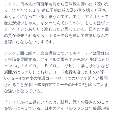
ますよ。日本人は何百年も前から三味線を弾いたり聴いた
りしてきたでしょ？ 遺伝子的に弦楽器の音を聴くと落ち
着くようになっていると思うんです。でも、アメリカって
歴史が短いじゃん。ギターなんてジミヘン、もしくはヴァ
ン・ヘイレンあたりで終わったと思っている。日本だと曲
の質が優先されるから、ギターの音を聴いて古臭いなんて
意識にはならないはずです」
アレンジ面に続き、楽曲構造についてもマーティは舌鋒鋭
く持論を展開する。アイドルに限らずJ-POPと呼ばれるジ
ャンルは「Ａメロ」「Ｂメロ」「サビ」「落ちサビ」など
展開がはっきりしており、コード進行も凝ったものが多
い。2～4つ程度の循環コードや、1つのリフで延々と展開
されることが多いR&B的アプローチのK-POPと比べて大き
な違いとなっている。
「アイドルの世界というのは、結局、聴くお客さんのこと
を第一に考えている。日本のアイドルファンは年齢層が幅