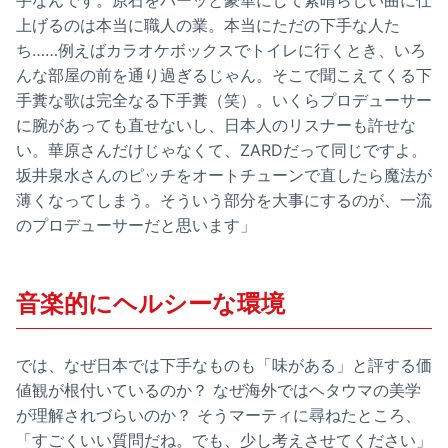
上げるのは本当に職人の業。本当にただの下手な人た
ち……例えばカラオケボックスでトイレに行くとき、いろ
んな部屋の前を通り過ぎるじゃん。そこで聞こえてくる下
手糞な歌は完全なる下手糞（笑）。いくらプロデューサー
に腕があっても直せないし、日本人のリスナーも許せな
い。華原さんだけじゃなくて、ZARDだって同じですよ。
坂井泉水さんのピッチをオートチューンで直したら魔法が
薄くなってしまう。そういう部分を大事にするのが、一流
のプロデューサーだと思います」
音楽的にヘルシーな環境
では、なぜ日本では下手なものも「味がある」と評する価
値観が根付いているのか？ なぜ海外ではヘタウマの美学
が理解されづらいのか？ そうマーティに尋ねたところ、
「すごくいい質問だね。でも、少し考えさせてください」