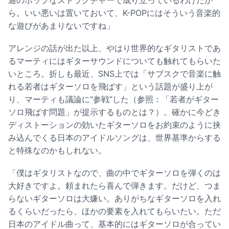
ら。いい悪いは置いておいて、K-POPにはそういう音楽的
な遊びがあまりないですね」
アレンジの話が出た以上、やはり世界的なギタリストであ
るマーティにはギターサウンドについても触れてもらいた
いところ。折しも最近、SNS上では「サブスクで音楽に触
れる若者はギターソロを飛ばす」という話題が盛り上が
り、マーティも議論に“参戦”した（参照：
「若者がギター
ソロ飛ばす問題」が提示するものとは？
）。確かに今どき
ディストーションの効いたギターソロをお約束のように挟
み込んでくる日本のアイドルソングは、世界基準からする
と特殊なのかもしれない。
「僕はギタリストなので、曲の中でギターソロを弾くのは
大好きですよ。頼まれたら喜んで弾きます。だけど、つま
らないギターソロは大嫌い。ありがちなギターソロを入れ
るくらいだったら、ほかの要素を入れてもらいたい。ただ
日本のアイドル曲って、基本的にはギターソロが合ってい