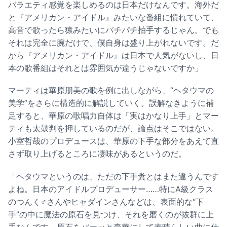
バラエティ感覚を楽しめるのは日本だけなんです。海外だ
と『アメリカン・アイドル』みたいな番組に慣れていて、
高音で歌ったら猿みたいにパチパチ拍手するじゃん。でも
それは完全に腕だけで、僕自身は盛り上がれないです。だ
から『アメリカン・アイドル』は日本で人気がないし、日
本の歌番組はそれとは雰囲気が違うじゃないですか」
マーティは華原朋美の歌を例に出しながら、“ヘタウマの
美学”をさらに構造的に解説していく。誤解なきように補
足すると、華原の歌唱力自体は「実はかなり上手」とマー
ティも太鼓判を押しているのだが、論点はそこではない。
小室哲哉のプロデュースは、華原の下手な部分をあえて直
さず取り上げるところに凄味があるというのだ。
「ヘタウマというのは、ただの下手糞とはまた違うんです
よね。日本のアイドルプロデューサー……特にA級クラス
のつんく♂さんやヒャダインさんなどは、表面的な“下
手”の中に魔法の原石を見つけ、それを磨くのが抜群に上
手なんです。原石をバーッと豪華にして素晴らしい曲に仕