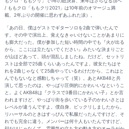
もクロ「ももクリ」で1年の総決算、来年はさらなる頂へ
/
ももクロ「ももクリ2021」は10年前のオマージュ満
載、2年ぶりの開催に思わずあふれた涙
）。
「あの日、僕はゲストでギターソロを2曲で弾いたんで
す。その中で演出上、覚えなきゃいけないことがあまりに
も膨大だった。僕が参加した短い時間の中でも『火が出る
から、ここには立たないでください』みたいな決まりごと
が山ほどあって、頭が混乱しましたね。だけど、セットリ
ストは全部で25曲くらいあったんですよ。彼女たちはそ
れを2曲じゃなくて25曲やっているわけだから、これはと
んでもないなと感動しちゃって（笑）。あとAKB48と共
演して思ったのは、やっぱり圧倒的にかわいいなというこ
と。よくAKB48は『クラスで3番目にかわいい子』とか言
われますけど、やっぱり街を歩いている子のかわいさとは
レベルが違うんですよ。僕自身、ビックリしましたから。
リハーサルのときはすっぴんで私服だったんですけど、そ
れでも完全に違う。メンバーは何十人もいたんですけど、
顔だけじゃなくて、雰囲気や立ち方や動き方やオーラがか