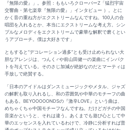
『無限の愛』」。参照：
ももいろクローバーZ「猛烈宇宙
交響曲・第七楽章『無限の愛』」インタビュー
）。とに
かく音の重ね方がエクストリームなんですね。100人の合
唱団を入れるとか、本当にエクストリームな考え方。シン
プルなメロディをエクストリームで豪華な解釈で磨くとい
うアプローチ。僕は大好きです」
ともすると“デコレーション過多”とも受け止められない大
胆なアレンジは、つんく♂や前山田健一の楽曲にインパク
トを与えている。そのさじ加減が絶妙なのだとマーティは
手放しで絶賛する。
「日本のアイドルはダンスミュージックやメタル、ジャズ
の解釈も取り入れるし、和の雰囲気や中華のモチーフの曲
もある。BEYOOOOONDSの『激辛LOVE』という曲は、
めちゃくちゃ中国モチーフなんですね。だけどガチの中国
音楽かというと、それは違う。あくまでも遊び心として中
華のエッセンスを入れているわけで、冷静に分析すれば普
通のポップなストラクチャーで成り立っているわけだか