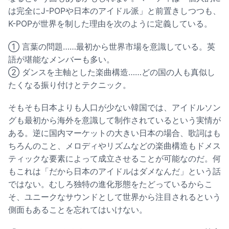
は完全にJ-POPや日本のアイドル派」と前置きしつつも、
K-POPが世界を制した理由を次のように定義している。
① 言葉の問題……最初から世界市場を意識している。英
語が堪能なメンバーも多い。
② ダンスを主軸とした楽曲構造……どの国の人も真似し
たくなる振り付けとテクニック。
そもそも日本よりも人口が少ない韓国では、アイドルソン
グも最初から海外を意識して制作されているという実情が
ある。逆に国内マーケットの大きい日本の場合、歌詞はも
ちろんのこと、メロディやリズムなどの楽曲構造もドメス
ティックな要素によって成立させることが可能なのだ。何
もこれは「だから日本のアイドルはダメなんだ」という話
ではない。むしろ独特の進化形態をたどっているからこ
そ、ユニークなサウンドとして世界から注目されるという
側面もあることを忘れてはいけない。