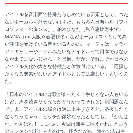
アイドルを音楽面で特殊たらしめている要素として、つた
ないボーカルも外せないはずだ。もちろん日向ハル（フィ
ロソフィーのダンス）、柏木ひなた（私立恵比寿中学）、
MAINA（ex.大阪☆春夏秋冬）などボーカリストとして高
い評価を受けている者もいるものの、マーティは「マライ
ア・キャリーやアデルみたいなアイドルって日本ではなか
なか出てこないじゃん」と指摘。だが、それこそが日本の
アイドル文化の大きな特徴だと位置付けている。「応援し
たくなる要素がないとアイドルとしては厳しい」というの
だ。
「日本のアイドルには歌がまったく上手じゃない人もいる
けど、声を聴きたくなるかどうかってそれとは別問題なん
ですよ。アイドルの場合は逆に上手すぎると、応援したく
なくなっちゃう。ピッチが微妙だったとしても、『がんば
れ、がんばれ！ ……ああ、今回は無事に歌えたね』という
のがファンの楽しみ方の1つ。残念ながら、海外の人はそ