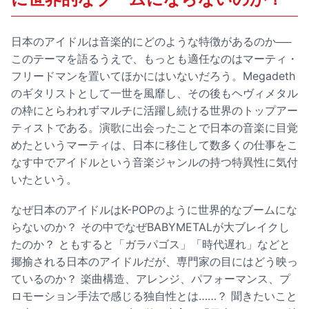
日本のアイドルは音楽的にどのような特徴があるのか──
このテーマを語るうえで、もっとも適任なのはマーティ・
フリードマンを置いてほかにはいないだろう。Megadeth
のギタリストとして一世を風靡し、その後もヘヴィメタル
の枠にとらわれずマルチに活躍し続ける世界のトップアー
ティストである。演歌に出会ったことで日本の音楽に目覚
めたというマーティは、日本に移住して数多くの仕事をこ
なす中でアイドルという音楽ジャンルの持つ特異性に気付
いたという。
なぜ日本のアイドルはK-POPのように世界的なブームにな
らないのか？ その中でなぜBABYMETALが大ブレイクし
たのか？ ともすると「ガラパゴス」「時代遅れ」などと
揶揄される日本のアイドルだが、専門家の目にはどう映っ
ているのか？ 楽曲構造、アレンジ、パフォーマンス、プ
ロモーション手法で感じる独自性とは……？ 聞きたいこと