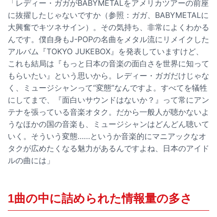
「レディー・ガガがBABYMETALをアメリカツアーの前座
に抜擢したじゃないですか（参照：
ガガ、BABYMETALに
大興奮でキツネサイン
）。その気持ち、非常によくわかる
んです。僕自身もJ-POPの名曲をメタル流にリメイクした
アルバム『TOKYO JUKEBOX』を発表していますけど、
これも結局は『もっと日本の音楽の面白さを世界に知って
もらいたい』という思いから。レディー・ガガだけじゃな
く、ミュージシャンって“変態”なんですよ。すべてを犠牲
にしてまで、『面白いサウンドはないか？』って常にアン
テナを張っている音楽オタク。だから一般人が聴かないよ
うなほかの国の音楽も、ミュージシャンはどんどん聴いて
いく。そういう変態……というか音楽的にマニアックなオ
タクが広めたくなる魅力があるんですよね、日本のアイド
ルの曲には」
1曲の中に詰められた情報量の多さ