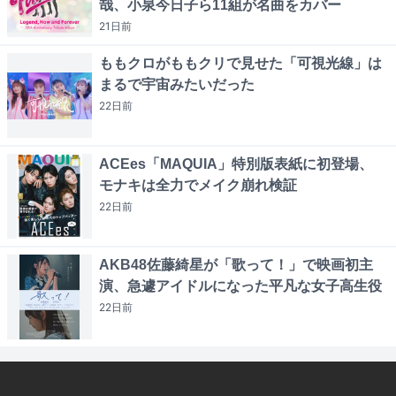
哉、小泉今日子ら11組が名曲をカバー
21日
前
ももクロがももクリで見せた「可視光線」は
まるで宇宙みたいだった
22日
前
ACEes「MAQUIA」特別版表紙に初登場、
モナキは全力でメイク崩れ検証
22日
前
AKB48佐藤綺星が「歌って！」で映画初主
演、急遽アイドルになった平凡な女子高生役
22日
前