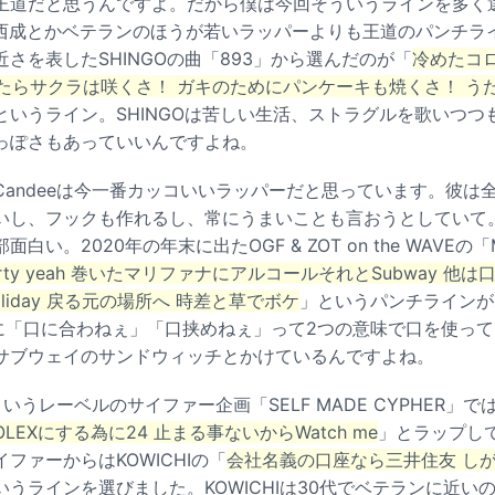
王道だと思うんですよ。だから僕は今回そういうラインを多く
O★西成とかベテランのほうが若いラッパーよりも王道のパンチラ
さを表したSHINGOの曲「893」から選んだのが「
冷めたコ
たらサクラは咲くさ！ ガキのためにパンケーキも焼くさ！ う
というライン。SHINGOは苦しい生活、ストラグルを歌いつつ
っぽさもあっていいんですよね。
andeeは今一番カッコいいラッパーだと思っています。彼は
いし、フックも作れるし、常にうまいことも言おうとしていて
い。2020年の年末に出たOGF & ZOT on the WAVEの
rty yeah 巻いたマリファナにアルコールそれとSubway 他
liday 戻る元の場所へ 時差と草でボケ
」というパンチラインが
あとに「口に合わねぇ」「口挟めねぇ」って2つの意味で口を使っ
サブウェイのサンドウィッチとかけているんですよね。
というレーベルのサイファー企画「SELF MADE CYPHER」で
らROLEXにする為に24 止まる事ないからWatch me
」とラップし
ファーからはKOWICHIの「
会社名義の口座なら三井住友 し
いうラインを選びました。KOWICHIは30代でベテランに近い