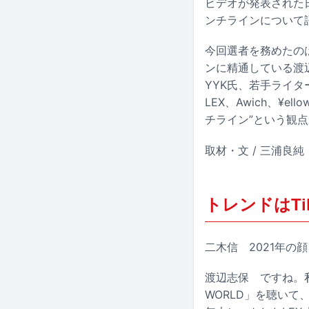
ビデオが発表された
ンチラインについて
今回選者を務めたの
ンに精通している渡
YYK氏、若手ライタ
LEX、Awich、¥e
チライン”という観
取材・文 / 三浦良純 題字
トレンドはTi
二木信
2021年の顔
渡辺志保
ですね。私は去
WORLD」を聴い