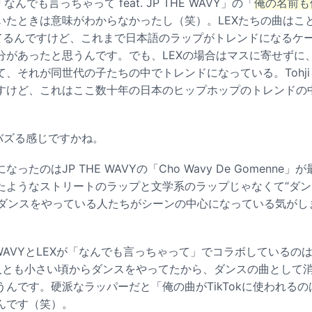
んでも言っちゃって feat. JP THE WAVY」の「
俺の名前も
たときは意味がわからなかったし（笑）。LEXたちの曲はことご
流行ってるんですけど、これまで日本語のラップがトレンドになる
分があったと思うんです。でも、LEXの場合はマスに寄せずに
て、それが同世代の子たちの中でトレンドになっている。Tohj
すけど、これはここ数十年の日本のヒップホップのトレンドの
。
バズる感じですかね。
たのはJP THE WAVYの「Cho Wavy De Gomenne
ようなストリートのラップと文学系のラップじゃなくて“ダンス系
し、ダンスをやっている人たちがシーンの中心になっている気がします
 WAVYとLEXが「なんでも言っちゃって」でコラボしているの
人とも小さい頃からダンスをやってたから、ダンスの曲として
んです。硬派なラッパーだと「俺の曲がTikTokに使われる
んです（笑）。