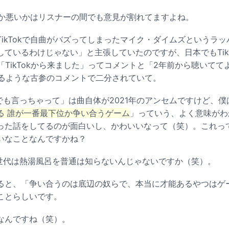
いいか悪いかはリスナーの間でも意見が割れてますよね。
ikTokで自曲がバズってしまったマイク・ダイムズというラ
ているわけじゃない」と主張していたのですが、日本でもTik
ると「TikTokから来ました」ってコメントと「2年前から聴いて
にするような古参のコメントで二分されていて。
でも言っちゃって」は曲自体が2021年のアンセムですけど、僕
る 誰が一番最下位か争い合うゲーム
」っていう、よく意味がわ
った話をしてるのが面白いし、かわいいなって（笑）。これっ
いなことなんですかね？
世代は熱湯風呂を普通は知らないんじゃないですか（笑）。
と、「争い合うのは底辺の奴らで、本当に才能あるやつはゲ
ことらしいです。
なんですね（笑）。