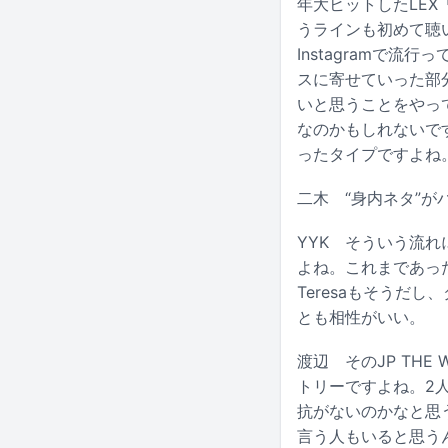
年大ヒットしたLEX「な
うラインも初めて聴い
Instagramで
スに寄せていった部
いと思うことをやっ
なのかもしれないで
ったタイプですよね
二木
“身内ネタ”が
YYK
そういう流れになっ
よね。これまであった
Teresaもそうだ
とも相性がいい。
渡辺
そのJP THE
トリーですよね。2
抗がないのかなと思う
言う人もいると思う