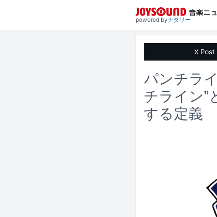
powered by
ナタリー
X Post
パンチライ
チライン”
する定義