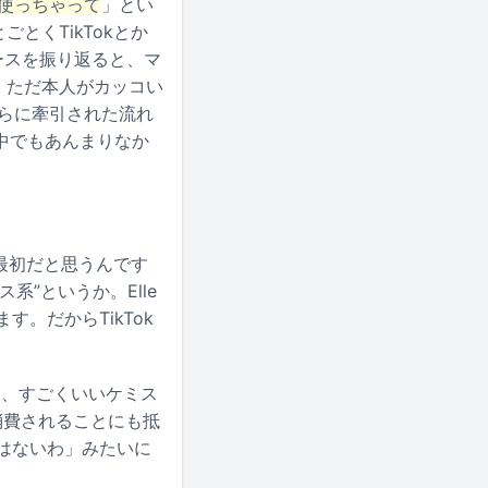
使っちゃって
」とい
とくTikTokとか
ケースを振り返ると、マ
、ただ本人がカッコい
iらに牽引された流れ
中でもあんまりなか
」が最初だと思うんです
”というか。Elle
。だからTikTok
は、すごくいいケミス
消費されることにも抵
のはないわ」みたいに