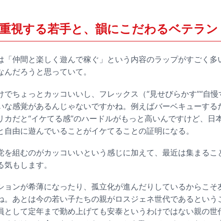
重視する若手と、韻にこだわるベテラン
「仲間と楽しく遊んで稼ぐ」という内容のラップがすごく多
なんだろうと思っていて。
でちょっとカッコいいし、フレックス（“見せびらかす”“自慢
いな感覚があるんじゃないですかね。例えばバーベキューする
リカだと“イケてる感”のハードルがもっと高いんですけど、日
と自由に遊んでいることがイケてることの証明になる。
を組むのがカッコいいという感じに加えて、最近は集まるこ
る気もします。
ョンが希薄になったり、孤立化が進んだりしているからこそ
ね。あとは今の若い子たちの親がロスジェネ世代であるという
員として定年まで勤め上げても安泰というわけではない親の世