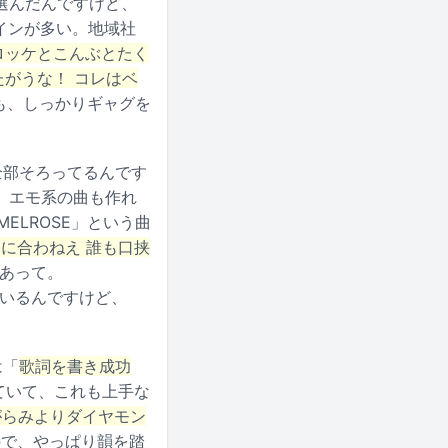
選んだんですけど、
インが多い。地域社
ロッケとこんぶとたく
たがうな！ コレはベ
も、しっかりギャグを
全部そろってるんです
。エモ系の曲も作れ
「MELROSE」という曲
は口に合わねえ 誰も口挟
あって。
ているんですけど、
は「
歌詞を書き成功
ていて、これも上手な
がらみよりダイヤモン
ので、やっぱり韻を踏