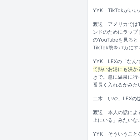
YYK
TikTokが
渡辺
アメリカではT
ンドのためにラップし
のYouTubeを見
TikTok勢をバカ
YYK
LEXの「なん
て熱いお湯にも浸か
きで。急に温泉に行
番長く入れるかみた
二木
いや、LEXの
渡辺
本人の話による
上にいる」みたいな
YYK
そういうこと