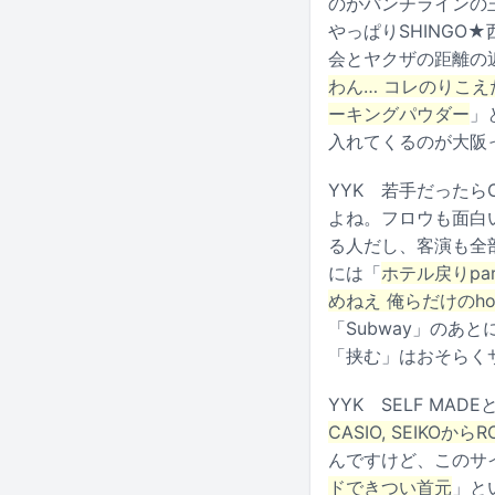
のがパンチラインの
やっぱりSHING
会とヤクザの距離の近
わん… コレのりこえ
ーキングパウダー
」
入れてくるのが大阪
YYK
若手だったらC
よね。フロウも面白
る人だし、客演も全部面白
には「
ホテル戻りpa
めねえ 俺らだけのho
「Subway」の
「挟む」はおそらく
YYK
SELF MADE
CASIO, SEIKOか
んですけど、このサイ
ドできつい首元
」と