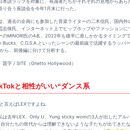
日本語ラップを対象に、有識者たちがそれぞれの見地からあら
語り合う座談会を今年1月末に行った。
は、過去の企画にも参加した音楽ライターの二木信氏、国内外
辺志保氏、インターネット上でヒップホップやファッションに
ーのMINORI氏の4名。2022年も後半に差しかかるタイミン
llow Bucks、C.O.S.A.といったシーンの最前線で活躍するラ
点から、前後編に分けて分析する。
 / SITE（Ghetto Hollywood）
kTokと相性がいい“ダンス系
と言えばLEXですよね。
年LEX、Only U、Yung sticky womの3人が出したアル
て、自分たちの世代からは理解できないような子たちが出てきた