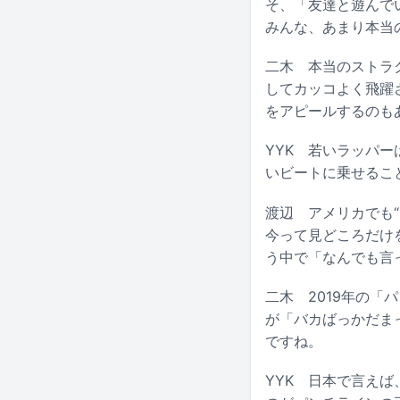
そ、「友達と遊んで
みんな、あまり本当
二木
本当のストラグ
してカッコよく飛躍
をアピールするのも
YYK
若いラッパーは
いビートに乗せるこ
渡辺
アメリカでも“
今って見どころだけ
う中で「なんでも言
二木
2019年の
が「バカばっかだま
ですね。
YYK
日本で言えば、