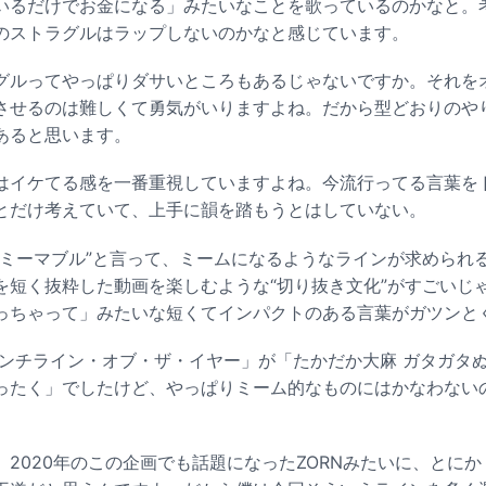
いるだけでお金になる」みたいなことを歌っているのかなと。
のストラグルはラップしないのかなと感じています。
ルってやっぱりダサいところもあるじゃないですか。それを
させるのは難しくて勇気がいりますよね。だから型どおりのや
あると思います。
イケてる感を一番重視していますよね。今流行ってる言葉を
とだけ考えていて、上手に韻を踏もうとはしていない。
ミーマブル”と言って、ミームになるようなラインが求められ
を短く抜粋した動画を楽しむような“切り抜き文化”がすごいじ
っちゃって」みたいな短くてインパクトのある言葉がガツンと
「パンチライン・オブ・ザ・イヤー」が「たかだか大麻 ガタガタ
ったく」
でしたけど、やっぱりミーム的なものにはかなわない
2020年のこの企画でも話題になったZORNみたいに、とに