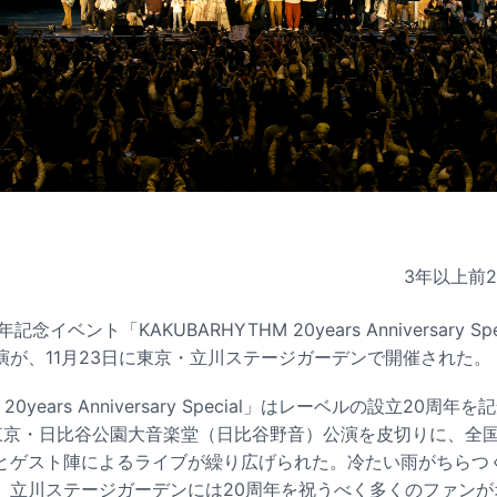
3年以上前
イベント「KAKUBARHYTHM 20years Anniversary S
演が、11月23日に東京・立川ステージガーデンで開催された。
 20years Anniversary Special」はレーベルの設立20
東京・日比谷公園大音楽堂（日比谷野音）公演を皮切りに、全国
とゲスト陣によるライブが繰り広げられた。冷たい雨がちらつ
、立川ステージガーデンには20周年を祝うべく多くのファンが