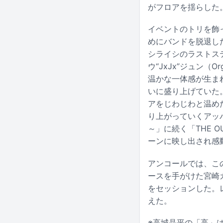
がフロアを揺らした
イベントのトリを飾った
めにバンドを脱退し
シライシのラストステ
ウ“JxJx”ジュン（
温かな一体感が生ま
いに盛り上げていた。ラ
アをじわじわと温め
り上がっていくアッパ
～」に続く「THE 
ーンに映し出され感
アンコールでは、この
ースを手がけた宮崎カ
をセッションした。
えた。
※高城晶平の「高」