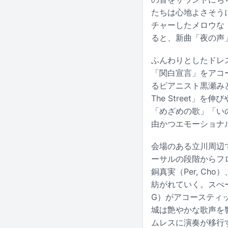
たちは心地よさそうに
チャーしたメロウな「
ると、新曲「夜の声
ふんわりとしたドレス
「関白宣言」をアコ
るピアニスト黒瀬みどり
The Street
「めざめの歌」「い
由かつエモーショナ
会場のある立川周辺で
ーサルの段階からフロ
銅真実（Per, Cho
紡がれていく。スぺー
G）がアコースティッ
城は艶やかな歌声を響かせ
ムレスに演奏が移行