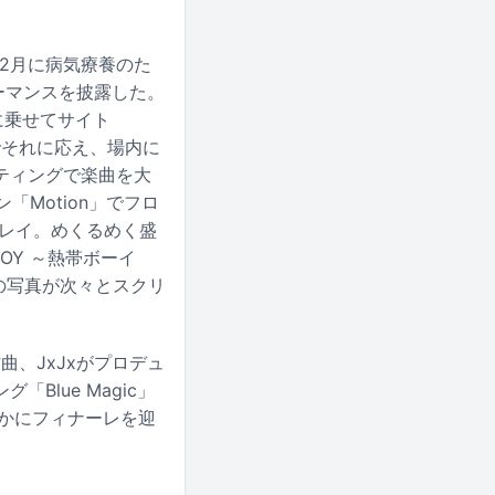
年12月に病気療養のた
ーマンスを披露した。
に乗せてサイト
笑顔でそれに応え、場内に
ティングで楽曲を大
「Motion」でフロ
プレイ。めくるめく盛
OY ～熱帯ボーイ
ンの写真が次々とスクリ
曲、JxJxがプロデュ
lue Magic」
かにフィナーレを迎