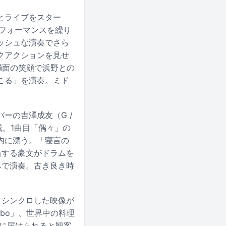
とライブをスター
フォーマンスを繰り
ッシュな演奏でさら
クアクションを見せ
満面の笑顔で浜野との
こる」を演奏。ミド
バーの吉澤成友（G /
成。1曲目「偶々」の
内に漂う。「寝言の
当する豪文がドラムを
みで演奏。古き良き時
ドとシンクロした映像が
mbo」、世界中の料理
けに届けられると観客