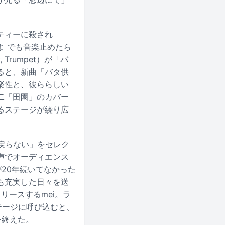
ーティーに殺され
よ でも音楽止めたら
Trumpet）が「バ
ると、新曲「バタ供
楽性と、彼ららしい
二「田園」のカバー
るステージが繰り広
「戻らない」をセレク
声でオーディエンス
20年続いてなかった
も充実した日々を送
リースするmei。ラ
テージに呼び込むと、
を終えた。