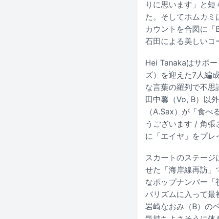
りに思います」と短く
た。そしてホムカミ
カウントを合図に「Bl
石田による美しいコ
Hei Tanakaはサポ
ズ）を迎えた7人編
な言葉の羅列で不思
田中馨（Vo, B
（A.Sax）が「食
うございます / 角
に「エイヤ」をプレ
スカートのステージ
せた「海岸線再訪」
なポップナンバー「
バリズムに入って最
岩崎なおみ（B）の
気持ちよさそうに体