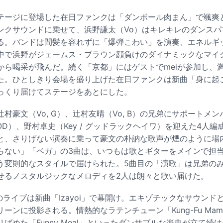
テージに登場した在日ファンクは「ダンボール肉まん」で颯爽
ンクサウンドに乗せて、浜野謙太（Vo）はキレキレのダンスパ
る。バンドは間髪を容れずに「爆弾こわい」を演奏、エネルギ
中で浜野がジェームス・ブラウン顔負けのダイナミックなマイ
から喝采が飛んだ。続く「京都」にはゲストでmeiが参加し、
た。ひとしきり会場を盛り上げた在日ファンクは新曲「身に起
っくり届けてステージをあとにした。
村豪文（Vo, G）、辻村友晴（Vo, B）の兄弟にサポートメン
OD
）、野村卓史（Key / グッドラックヘイワ）を迎えた4人編
と、さりげない演奏に乗って豪文の朴訥な歌声が煙のように場
らない」「ベガ」の3曲は、いつもは歌とギターをメインで担
う変則的なスタイルで届けられた。5曲目の「演歌」は兄弟の
せるノスタルジックなメロディを2人は朗々と歌い届けた。
SICのライブは新曲「Izayoi」で幕開け。エキゾチックなサウン
ーンに投影される。情熱的なラテンチューン「Kung-Fu Ma
ばめた「Funny Meal」といったダンサブルな楽曲が立て続