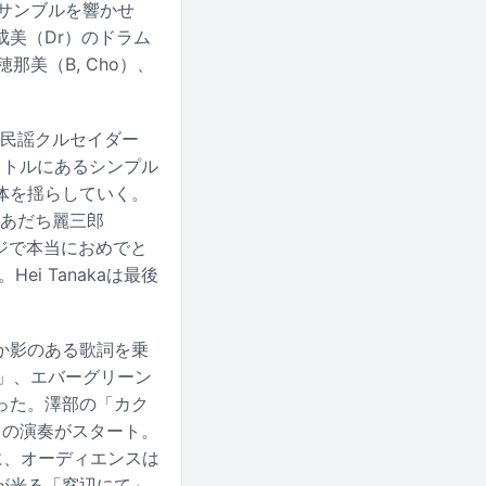
ンサンブルを響かせ
美（Dr）のドラム
那美（B, Cho）、
。
sos、民謡クルセイダー
イトルにあるシンプル
体を揺らしていく。
にあだち麗三郎
マジで本当におめでと
i Tanakaは最後
か影のある歌詞を乗
け」、エバーグリーン
った。澤部の「カク
」の演奏がスタート。
に、オーディエンスは
が光る「窓辺にて」