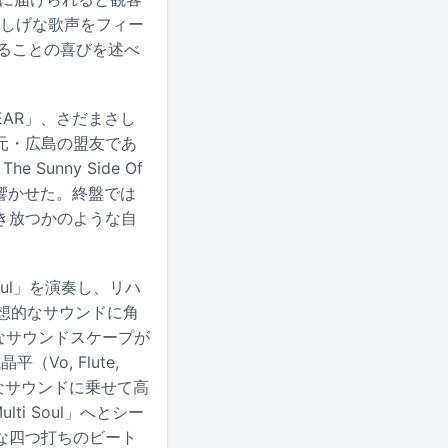
の涼しげな歌声をフィー
きることの喜びを述べ
EAR」、さだまさし
元・広島の盟友であ
nny Side Of
に響かせた。終盤では
き放つかのような自
ul」を演奏し、リハ
幻想的なサウンドに角
み壮大なサウンドスケープが
o, Flute,
なサウンドに乗せて高
ti Soul」へとシー
な四つ打ちのビート