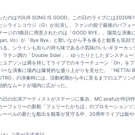
。
のはYOUR SONG IS GOOD。この日のライブには2020
たシライシコウジ（G）が出演し、ファンの前で最後のパフォ
ージの1曲目に用意されたのは「GOOD BYE」。陽気な演奏
Organ, Vo）が「Bye Bye」と歌いながら手を振ると観客も
れる。シライシも自らの持ち味である小気味のいいギターカッ
テン調の「Double Sider」、ゆったりとしたダンスチューン
たユアソンは満を持してライブでのキラーチューン「On」を
ーな演奏に場内は爆発的な盛り上がりを見せた。「NETTAI B
OUTRO」の演奏時には、活動初期から今に至るまでのユアソ
動的なムードが場内に広がった。
日の出演アーティストがステージに集合。MC.sirafuが作詞作
ーフェリーの新船「フェリーたかちほ」のプロモーションソング「B
レーベルの新たな船出を観客が見守る中、20周年ライブは賑や
ははしご高が正式表記。