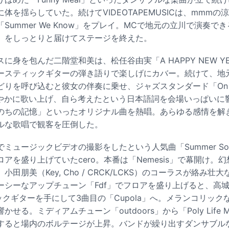
体を揺らしていた。続けてVIDEOTAPEMUSICは、mmm
Summer We Know」をプレイ。MCで地元の立川で演奏で
」をしっとりと届けてステージを終えた。
に身を包んだ二階堂和美は、松任谷由実「A HAPPY NEW Y
ースティックギターの弾き語りで楽しげにカバー。続けて、地
を呼び込むと彼女の伴奏に乗せ、ジャズスタンダード「On The Su
」を伸びやかに歌い上げ、自ら考えたという日本語詞を会場いっぱい
のちの記憶」といったオリジナル曲を熱唱。あらゆる感情を解
ルな歌唱で観客を圧倒した。
ミュージックビデオの撮影をしたという人気曲「Summer So
アを盛り上げていたcero。本番は「Nemesis」で幕開け。
）、小田朋美（Key, Cho / CRCK/LCKS）のコーラスが絡
シーなアップチューン「Fdf」でフロアを盛り上げると、高城晶平（V
クギターを手にして3曲目の「Cupola」へ。メランコリック
る。ミディアムチューン「outdoors」から「Poly Life Mul
すると場内のボルテージが上昇。バンドが繰り出すダンサブル