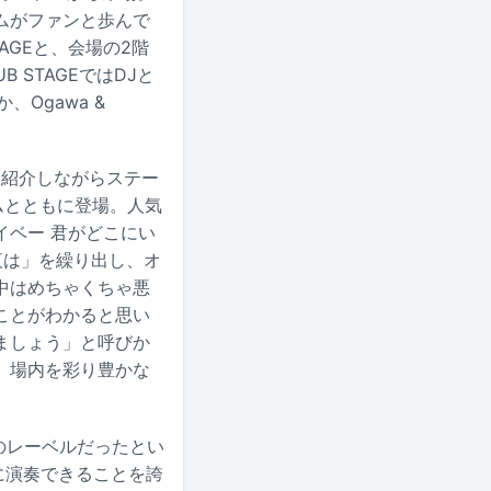
ムがファンと歩んで
AGEと、会場の2階
 STAGEではDJと
Ogawa &
つ紹介しながらステー
ムとともに登場。人気
イベー 君がどこにい
夜は」を繰り出し、オ
の中はめちゃくちゃ悪
ことがわかると思い
ましょう」と呼びか
、場内を彩り豊かな
れのレーベルだったとい
に演奏できることを誇