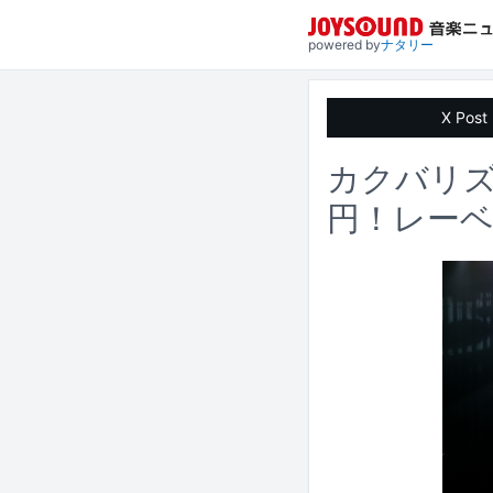
powered by
ナタリー
X Post
カクバリズ
円！レー