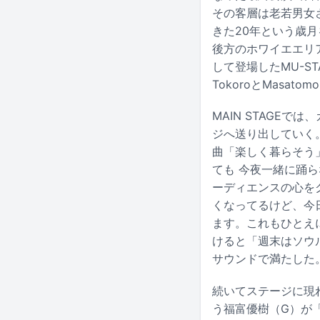
その客層は老若男女
きた20年という歳月
後方のホワイエエリアに
して登場したMU-S
TokoroとMasat
MAIN STAGE
ジへ送り出していく
曲「楽しく暮らそう
ても 今夜一緒に踊
ーディエンスの心をグ
くなってるけど、今
ます。これもひとえ
けると「週末はソウ
サウンドで満たした
続いてステージに現れ
う福富優樹（G）が