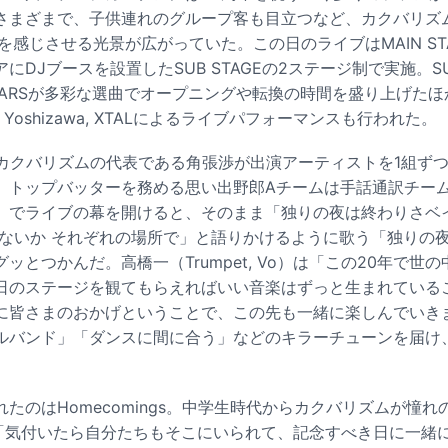
さまざまで、子供連れのグループ客も目立つなど、カクバリズ
を感じさせる光景が広がっていた。この日のライブはMAIN ST
DJブースを設置したSUB STAGEの2ステージ制で実施。SUB
TARSが多彩な選曲でオープニングや転換の時間を盛り上げたほか、
omo Yoshizawa, XTALによるライブパフォーマンスも行われた。
では、カクバリズムの代表である角張渉が出演アーティストを1組ず
。トップバッターを務める思い出野郎Aチームは手話通訳チー
」でライブの幕を開けると、そのまま「独りの夜は終わりさベ
らないか それぞれの場所で」と語りかけるように歌う「独りの
ッとつかんだ。高橋一（Trumpet, Vo）は「この20年で世
日のステージを観てもらえればいい音楽はずっと生まれている
に皆さまのおかげということで、この先も一緒に楽しんでいき
ルバンド」「ダンスに間に合う」などのキラーチューンを届け
。
たのはHomecomings。中学生時代からカクバリズムが憧
「気付いたら自分たちもそこにいられて、記念すべき日に一緒