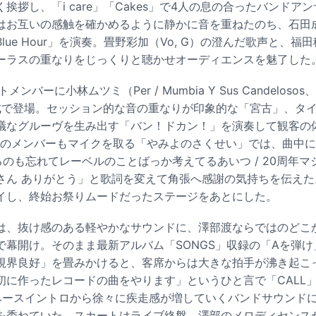
挨拶し、「i care」「Cakes」で4人の息の合ったバンドア
はお互いの感触を確かめるように静かに音を重ねたのち、石田成
ue Hour」を演奏。畳野彩加（Vo, G）の澄んだ歌声と、福田穂
ーラスの重なりをじっくりと聴かせオーディエンスを魅了した
ートメンバーに小林ムツミ（Per / Mumbia Y Sus Candelo
成で登場。セッション的な音の重なりが印象的な「宮古」、タ
議なグルーヴを生み出す「バン！ドカン！」を演奏して観客の
）以外のメンバーもマイクを取る「やみよのさくせい」では、曲中
べるのも忘れてレーベルのことばっか考えてるあいつ / 20周年
張さん ありがとう」と歌詞を変えて角張へ感謝の気持ちを伝えた。He
イし、終始お祭りムードだったステージをあとにした。
は、抜け感のある軽やかなサウンドに、澤部渡ならではのどこ
で幕開け。そのまま最新アルバム「SONGS」収録の「Aを弾
視界良好」を畳みかけると、客席からは大きな拍手が沸き起こ
初に作ったレコードの曲をやります」というひと言で「CALL
ベースイントロから徐々に疾走感が増していくバンドサウンド
を委ねていた。スカートはライブ終盤、澤部のメロディセンス