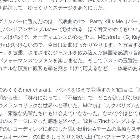
を熱演して、ゆっくりとステージをあとにした。
ンバーに選んだのは、代表曲の1つ「Party Kills Me（パ
たバンドアンサンブルの中で歌われる「ぼく音楽やめてもいい
は強烈で、オーディエンスの心を打つ。MC.sirafu（G, Key, 
ければいけないので、今日は新曲ばっかりやります」と宣言す
ー」を披露。さまざまなジャンルを飲み込んだ無国籍感漂う音
パフォーマンスでファンを楽しませた。そしてラストの玉置浩
ョナルな演奏に観客も拳を突き上げて応えるなど、一体感のあ
めくくるmei eharaは、バンドを従えて登場すると1曲目に
間から夜」「群れになって」「不確か」で、どこか涼しげな歌
つメランコリックな世界へと導いた。MCでは「カクバリズムが
し、素敵な先輩たちにも出会えていなかった。なので今はとて
のステージに立った感想を述べた。12月に7inchシングルをリ
作のレコーディングに参加した思い出野郎Aチームの高橋をス
ームオーバー」の2曲をしっとりと歌い上げてパフォーマンス