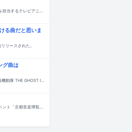
King Gnuがオープニングテーマ、MILLENNIUM PARADEがエンディングテーマを担当するテレビアニメ「攻殻機動隊 THE GHOST IN THE SHELL」のオープニング映像およびエンディング映像のノンクレジットバージョンがYouTubeで公開された。
泣ける曲だと思いま
信リリースされた。
ング曲は
King Gnuが7月7日よりカンテレ・フジテレビ系で放送されるテレビアニメ「攻殻機動隊 THE GHOST IN THE SHELL」のオープニングテーマを担当する。
10月10日と11日に京都・梅小路公園 芝生広場で行われる、くるり主催の音楽イベント「京都音楽博覧会2026 in 梅小路公園」の出演アーティスト日割りが発表された。