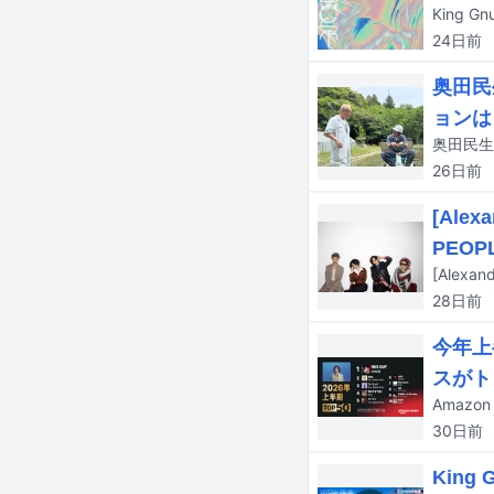
King
24日
前
奥田民
ョンは
26日
前
[Ale
PEOP
28日
前
今年上
スがト
30日
前
Kin