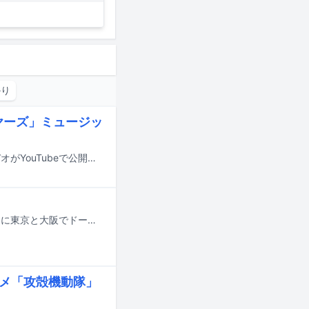
かり
ヤーズ」ミュージッ
PUFFYの約3年ぶり通算55枚目となるシングル「モヤーズ」のミュージックビデオがYouTubeで公開された。
King Gnuが2027年4月27日に結成10周年を迎えることを記念し、2027年2、3月に東京と大阪でドームライブ「KICKOFF」を開催する。
アニメ「攻殻機動隊」