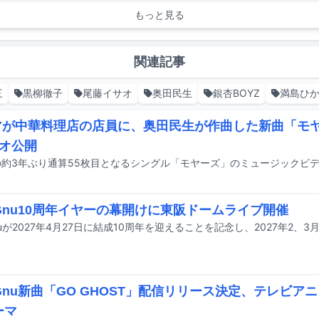
もっと見る
関連記事
三
黒柳徹子
尾藤イサオ
奥田民生
銀杏BOYZ
満島ひ
FYが中華料理店の店員に、奥田民生が作曲した新曲「モ
オ公開
g Gnu10周年イヤーの幕開けに東阪ドームライブ開催
g Gnu新曲「GO GHOST」配信リリース決定、テレビ
ーマ