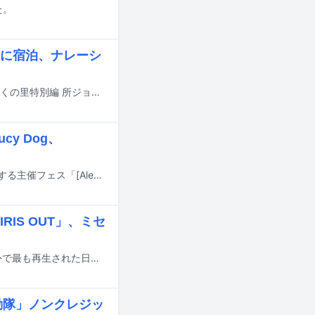
た。
に宿泊、ナレーシ
奥田民生が、日本テレビで放送される「所さんの目がテン！」の特別企画「かがくの里特別編 所ジョージ・奥田民生 里の母屋にお泊まりSP！」に出演する
cy Dog、
[Alexandros]が10月31日、11月1日に神奈川・相模原ギオンフィールドにて開催する主催フェス「[Alexandros] presents THIS FES ’26 in Sagamihara」の追加出演アーティストが発表された。
RIS OUT」、ミセ
Amazon Musicにおいて2026年上半期に日本で最も再生された楽曲、および海外で最も再生された日本の楽曲のランキングが発表された。
殻機動隊」ノンクレジッ