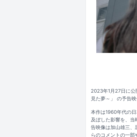
2023年1月27日
見た夢～」 の予告
本作は1960年代の
及ぼした影響を、当
告映像は加山雄三、黒
らのコメントの一部