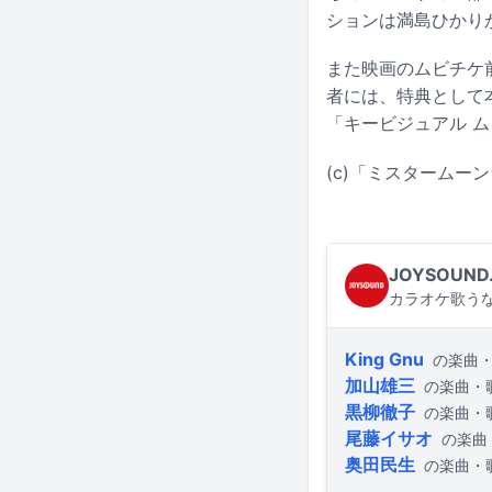
ションは満島ひかり
また映画のムビチケ
者には、特典として
「キービジュアル 
(c)「ミスタームー
JOYSOUND
カラオケ歌うな
King Gnu
の楽曲
加山雄三
の楽曲・
黒柳徹子
の楽曲・
尾藤イサオ
の楽曲
奥田民生
の楽曲・