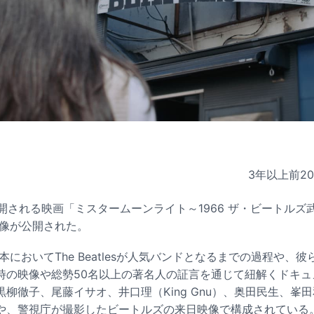
3年以上前
2
に公開される映画「ミスタームーンライト～1966 ザ・ビートルズ
映像が公開された。
日本においてThe Beatlesが人気バンドとなるまでの過程や、
時の映像や総勢50名以上の著名人の証言を通じて紐解くドキュ
柳徹子、尾藤イサオ、井口理（King Gnu）、奥田民生、峯田
や、警視庁が撮影したビートルズの来日映像で構成されている