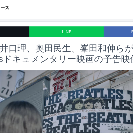
LINE
井口理、奥田民生、峯田和伸ら
atlesドキュメンタリー映画の予告