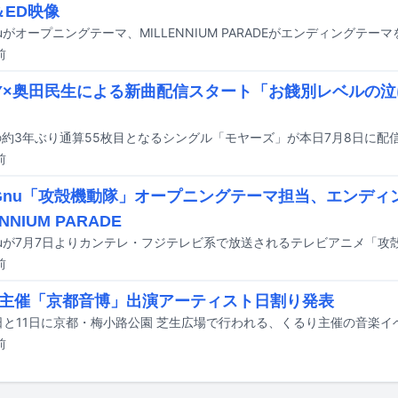
＆ED映像
前
FY×奥田民生による新曲配信スタート「お餞別レベルの
Yの約3年ぶり通算55枚目となるシングル「モヤーズ」が本日7月8日に配
前
g Gnu「攻殻機動隊」オープニングテーマ担当、エンディ
ENNIUM PARADE
前
主催「京都音博」出演アーティスト日割り発表
前