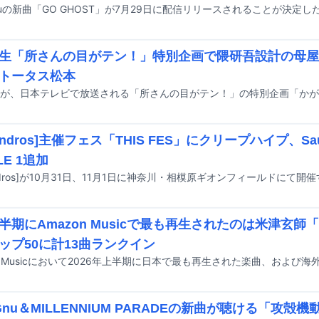
 Gnuの新曲「GO GHOST」が7月29日に配信リリースされることが決定し
生「所さんの目がテン！」特別企画で隈研吾設計の母屋
トータス松本
xandros]主催フェス「THIS FES」にクリープハイプ、Sau
LE 1追加
半期にAmazon Musicで最も再生されたのは米津玄師「I
ップ50に計13曲ランクイン
g Gnu＆MILLENNIUM PARADEの新曲が聴ける「攻