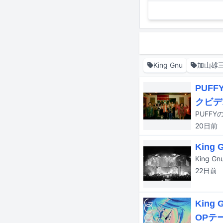
King Gnu
加山雄
PUF
クビデ
20日
前
Kin
22日
前
Kin
OPテ