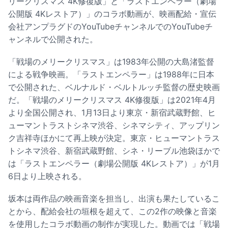
リークリスマス 4K修復版」と「ラストエンペラー（劇場
公開版 4Kレストア）」のコラボ動画が、映画配給・宣伝
会社アンプラグドのYouTubeチャンネルでのYouTubeチ
ャンネルで公開された。
「戦場のメリークリスマス」は1983年公開の大島渚監督
による戦争映画。「ラストエンペラー」は1988年に日本
で公開された、ベルナルド・ベルトルッチ監督の歴史映画
だ。「戦場のメリークリスマス 4K修復版」は2021年4月
より全国公開され、1月13日より東京・新宿武蔵野館、ヒ
ューマントラストシネマ渋谷、シネマシティ、アップリン
ク吉祥寺ほかにて再上映が決定。東京・ヒューマントラス
トシネマ渋谷、新宿武蔵野館、シネ・リーブル池袋ほかで
は「ラストエンペラー（劇場公開版 4Kレストア）」が1月
6日より上映される。
坂本は両作品の映画音楽を担当し、出演も果たしているこ
とから、配給会社の垣根を超えて、この2作の映像と音楽
を使用したコラボ動画の制作が実現した。動画では「戦場