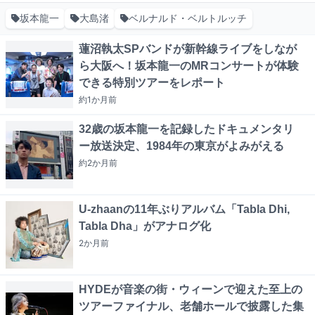
坂本龍一
大島渚
ベルナルド・ベルトルッチ
蓮沼執太SPバンドが新幹線ライブをしなが
ら大阪へ！坂本龍一のMRコンサートが体験
できる特別ツアーをレポート
約1か月
前
32歳の坂本龍一を記録したドキュメンタリ
ー放送決定、1984年の東京がよみがえる
約2か月
前
U-zhaanの11年ぶりアルバム「Tabla Dhi,
Tabla Dha」がアナログ化
2か月
前
HYDEが音楽の街・ウィーンで迎えた至上の
ツアーファイナル、老舗ホールで披露した集