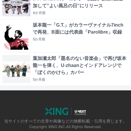
加して“よい風呂の日”にリリース
4か月
前
坂本龍一「G.T.」がカラーヴァイナル7inch
で再発、B面には代表曲「Parolibre」収録
5か月
前
葉加瀬太郎「題名のない音楽会」で再び坂本
龍一を弾く、U-zhaanとインドアレンジで
「ぼくのかけら」カバー
5か月
前
当サイトのすべての文章や画像などの無断転載・引用を禁じます。
Copyright XING INC.All Rights Reserved.