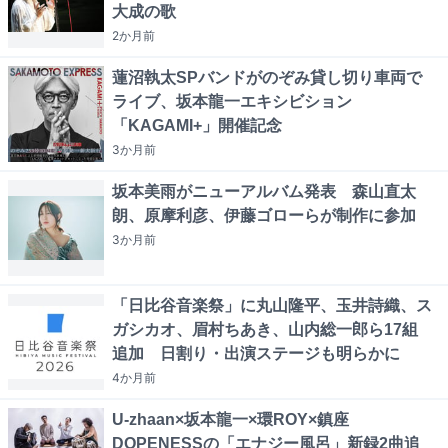
大成の歌
2か月
前
蓮沼執太SPバンドがのぞみ貸し切り車両で
ライブ、坂本龍一エキシビション
「KAGAMI+」開催記念
3か月
前
坂本美雨がニューアルバム発表 森山直太
朗、原摩利彦、伊藤ゴローらが制作に参加
3か月
前
「日比谷音楽祭」に丸山隆平、玉井詩織、ス
ガシカオ、眉村ちあき、山内総一郎ら17組
追加 日割り・出演ステージも明らかに
4か月
前
U-zhaan×坂本龍一×環ROY×鎮座
DOPENESSの「エナジー風呂」新録2曲追