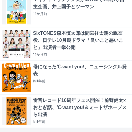
主企画、井上園子とツーマン
11か月
前
SixTONES森本慎太郎は間宮祥太朗の親友
役、日テレ10月期ドラマ「良いこと悪いこ
と」出演者一挙公開
11か月
前
母になった℃-want you!、ニューシングル発
表
約1年
前
雷音レコード10周年フェス開催！前野健太×
おとぎ話、℃-want you!＆ミートザホープス
ら出演
約1年
前