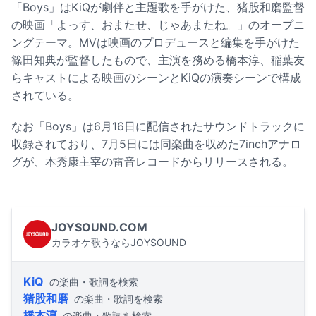
「Boys」はKiQが劇伴と主題歌を手がけた、猪股和磨監督
の映画「よっす、おまたせ、じゃあまたね。」のオープニ
ングテーマ。MVは映画のプロデュースと編集を手がけた
篠田知典が監督したもので、主演を務める橋本淳、稲葉友
らキャストによる映画のシーンとKiQの演奏シーンで構成
されている。
なお「Boys」は6月16日に配信されたサウンドトラックに
収録されており、7月5日には同楽曲を収めた7inchアナロ
グが、本秀康主宰の雷音レコードからリリースされる。
JOYSOUND.COM
カラオケ歌うならJOYSOUND
KiQ
の楽曲・歌詞を検索
猪股和磨
の楽曲・歌詞を検索
橋本淳
の楽曲・歌詞を検索