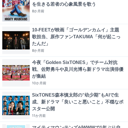
を生きる若者の心象風景を歌う
8か月
前
10-FEETが映画「ゴールデンカムイ」主題
歌担当、原作ファンTAKUMA「何が起こっ
たんだ」
8か月
前
今夜「Golden SixTONES」でチーム対抗
戦、佐野勇斗や及川光博ら新ドラマ出演俳優
が集結
10か月
前
SixTONES森本慎太郎の“幼少期”もAIで生
成、新ドラマ「良いこと悪いこと」不穏なポ
スター公開
11か月
前
マイティマウンテンズがWWWで1年ぶり自