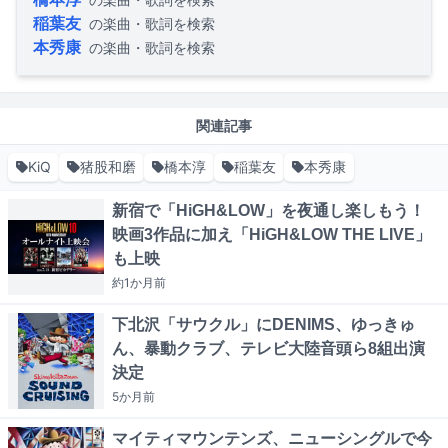
稲葉友
の楽曲・歌詞を検索
本秀康
の楽曲・歌詞を検索
関連記事
KiQ
猪股和磨
橋本淳
稲葉友
本秀康
新宿で「HiGH&LOW」を夜通し楽しもう！
映画3作品に加え「HiGH&LOW THE LIVE」
も上映
約1か月
前
下北沢「サウクル」にDENIMS、ゆっきゅ
ん、暴動クラブ、テレビ大陸音頭ら8組出演
決定
5か月
前
マイティマウンテンズ、ニューシングルで今