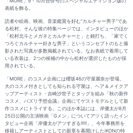
「MORE」9・10月合併号のスペシャルエディション版の
表紙を飾る。
読者や絵画、映画、音楽鑑賞を好む“カルチャー男子”であ
る松村。そんな彼の特集ページでは、インタビューのほか
「松村北斗とメガネとカルチャーと」と銘打ち、「家でく
つろぐカルチャー好きな男子」というコンセプトのもと撮
影された写真が多数掲載されている。なお表紙で着用して
いる衣装は、2つの候補の中から松村が選択したものが採
用されている。
「MORE」のコスメ企画には櫻坂46の守屋麗奈が登場。
大のコスメ付きとしても知られる守屋は、ヘア＆メイクア
ップアーティスト・吉崎沙世子とタッグを組み「秋の新作
コスメ、バズリ予想会議」企画にてゲストモデルとして新
作コスメにトライする。このほか本誌には、岸優太が8月
25日公開の主演映画「Gメン」についてアツく語ったイン
タビュー企画「岸優太がアツすぎる!!!!!」、今年事務所を
移籍しアーティストとしての新章を幕開けしたiKONの特