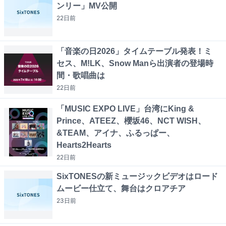
ンリー」MV公開
22日
前
「音楽の日2026」タイムテーブル発表！ミ
セス、M!LK、Snow Manら出演者の登場時
間・歌唱曲は
22日
前
「MUSIC EXPO LIVE」台湾にKing &
Prince、ATEEZ、櫻坂46、NCT WISH、
&TEAM、アイナ、ふるっぱー、
Hearts2Hearts
22日
前
SixTONESの新ミュージックビデオはロード
ムービー仕立て、舞台はクロアチア
23日
前