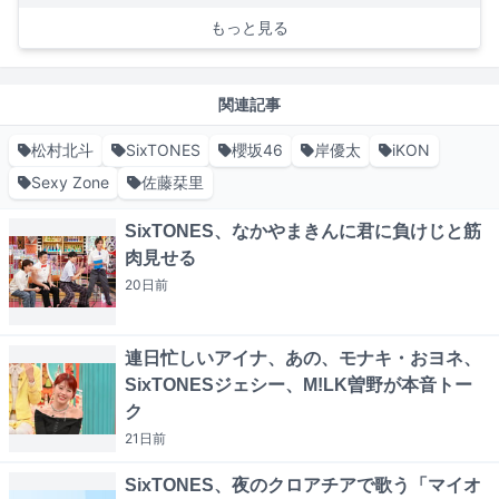
もっと見る
関連記事
松村北斗
SixTONES
櫻坂46
岸優太
iKON
Sexy Zone
佐藤栞里
SixTONES、なかやまきんに君に負けじと筋
肉見せる
20日
前
連日忙しいアイナ、あの、モナキ・おヨネ、
SixTONESジェシー、M!LK曽野が本音トー
ク
21日
前
SixTONES、夜のクロアチアで歌う「マイオ