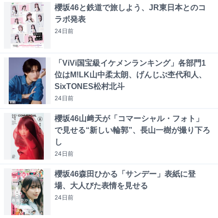
櫻坂46と鉄道で旅しよう、JR東日本とのコ
ラボ発表
24日
前
「ViVi国宝級イケメンランキング」各部門1
位はM!LK山中柔太朗、げんじぶ杢代和人、
SixTONES松村北斗
24日
前
櫻坂46山﨑天が「コマーシャル・フォト」
で見せる“新しい輪郭”、長山一樹が撮り下ろ
し
24日
前
櫻坂46森田ひかる「サンデー」表紙に登
場、大人びた表情を見せる
24日
前