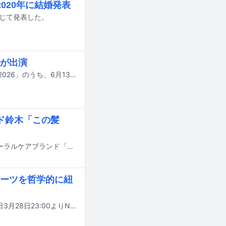
020年に結婚発表
通じて発表した。
が出演
6月に行われるジャネット・ジャクソンの来日公演「JANET JACKSON JAPAN 2026」のうち、6月13日の神奈川・Kアリーナ横浜のスペシャルゲストとして香取慎吾の出演が決定した。
ド鈴木「この髪
香取慎吾がウド鈴木（キャイ～ン）とともに出演する、AbemaTVが展開するオーラルケアブランド「HaRENO」（ハレノ）の新テレビCM「固定観念を疑う」編が4月24日より全国で順次放送される。
ーツを哲学的に紐
香取慎吾と岡崎体育が出演する音楽番組「偏愛ミュージックサロン #2」が、本日3月28日23:00よりNHK総合で放送される。