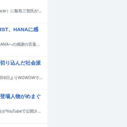
HYBE JAPANのJ-POPエグゼクティブプロデューサー（J-POP Executive Producer）に飯島三智氏が就任した。
ST、HANAに感
ジャネット・ジャクソンがSNSでコメント動画を公開。香取慎吾、BE:FIRST、HANAへの感謝の言葉を述べた。
切り込んだ社会派
香取慎吾が主演を務めるドラマ「連続ドラマW 東野圭吾『虚ろな十字架』」が9月6日よりWOWOWで放送および配信される。
登場人物がめまぐ
稲垣吾郎、草彅剛、香取慎吾が主演を務める映画「バナ穴 BANA_ANA」の本予告がYouTubeで公開された。