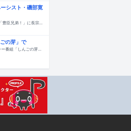
のベーシスト・磯部寛
[Alexandros]のベーシスト・磯部寛之が、今年1月より放送中のNHK大河ドラマ「豊臣兄弟！」に長宗我部元親役で出演。磯部にとって、本作は自身初のドラマ出演となる。
ごの芽」で
1月10日に読売テレビ（※関西ローカル）で放送スタートする香取慎吾のレギュラー番組「しんごの芽」に、くるま（令和ロマン）が1月のマンスリーMCとして出演する。