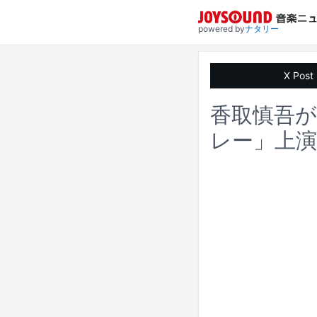
powered by
ナタリー
X Post
香取慎吾
レー」上演