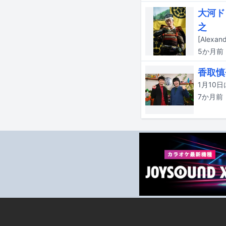
大河ド
之
5か月
前
香取慎
7か月
前