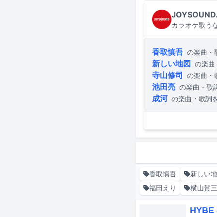
JOYSOUND
カラオケ歌うな
香取慎吾
の楽曲・
新しい地図
の楽曲
寺山修司
の楽曲・
池田亮
の楽曲・歌
成河
の楽曲・歌詞
香取慎吾
新しい
福田えり
横山賀
HYB