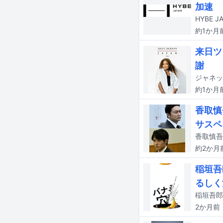
加速
約1か月
来日ツ
謝
約1か月
香取慎
サスペ
約2か月
稲垣吾
るしく
2か月
前