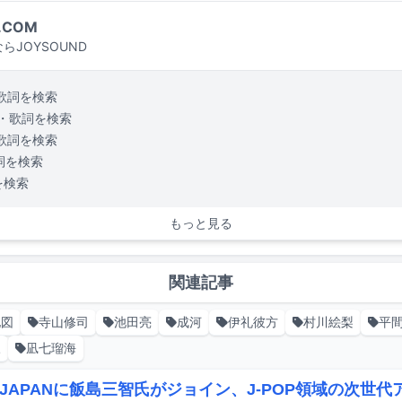
.COM
らJOYSOUND
歌詞を検索
・歌詞を検索
歌詞を検索
詞を検索
を検索
もっと見る
関連記事
地図
寺山修司
池田亮
成河
伊礼彼方
村川絵梨
平
三
凪七瑠海
E JAPANに飯島三智氏がジョイン、J-POP領域の次世