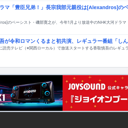
ラマ「豊臣兄弟！」長宗我部元親役は[Alexandros]
吾が令和ロマンくるまと初共演、レギュラー番組「しん