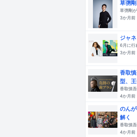
草彅剛
草彅剛が
3か月
前
ジャネ
3か月
前
香取慎
型、王
4か月
前
のんが
解く
4か月
前