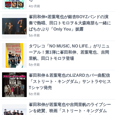
4か月
前
峯田和伸×若葉竜也が銀杏BOYZバンドの演
奏で熱唱、田口トモロヲ＆大森南朋も一緒に
ばちかぶり「Only You」披露
5か月
前
タワレコ「NO MUSIC, NO LIFE.」がリニュ
ーアル！第1弾に峯田和伸、若葉竜也、吉岡
里帆、田口トモロヲ登場
5か月
前
峯田和伸＆若葉竜也のLIZARDカバー曲配信
「ストリート・キングダム」サントラやヒス
Tシャツ発売
5か月
前
峯田和伸が若葉竜也や吉岡里帆のライブシー
ンを絶賛、映画「ストリート・キングダム