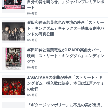
自分の音を鳴らせ。」ジャパンプレミアレポ
ート
6か月
前
峯田和伸＆若葉竜也W主演の映画「ストリー
ト・キングダム」キャラクター映像＆劇中バ
ンドの写真公開
6か月
前
峯田和伸と若葉竜也がLIZARD楽曲カバー、
映画「ストリート・キングダム」エンディン
グで
6か月
前
JAGATARAの楽曲が映画「ストリート・キ
ングダム」挿入歌に決定、本日は江戸アケミ
の命日
6か月
前
「ギタージャンボリー」に不足の美が出演、