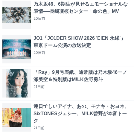
乃木坂46、6期生が見せるエモーショナルな
表情──長嶋凛桜センター「命の色」MV
20日
前
JO1「JO1DER SHOW 2026 ‘EIEN 永縁’」
東京ドーム公演の放送決定
20日
前
「Ray」9月号表紙、通常版は乃木坂46一ノ
瀬美空＆特別版はM!LK佐野勇斗
21日
前
連日忙しいアイナ、あの、モナキ・おヨネ、
SixTONESジェシー、M!LK曽野が本音トー
ク
21日
前