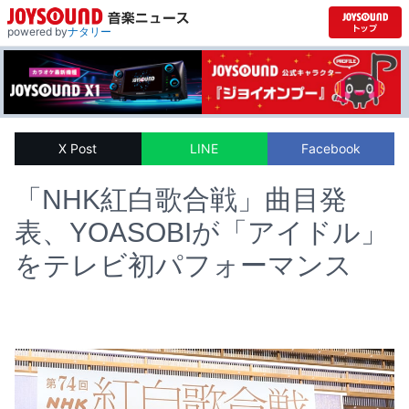
powered by
ナタリー
X Post
LINE
Facebook
「NHK紅白歌合戦」曲目発
表、YOASOBIが「アイドル」
をテレビ初パフォーマンス