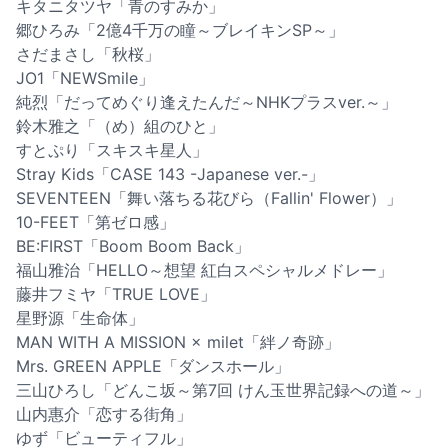
キタニタツヤ「青のすみか」
郷ひろみ「2億4千万の瞳～ブレイキンSP～」
さだまさし「秋桜」
JO1「NEWSmile」
純烈「だってめぐり逢えたんだ～NHKプラスver.～」
鈴木雅之「（め）組のひと」
すとぷり「スキスキ星人」
Stray Kids「CASE 143 -Japanese ver.-」
SEVENTEEN「舞い落ちる花びら（Fallin' Flower）」
10-FEET「第ゼロ感」
BE:FIRST「Boom Boom Back」
福山雅治「HELLO～想望 紅白スペシャルメドレー」
藤井フミヤ「TRUE LOVE」
星野源「生命体」
MAN WITH A MISSION × milet「絆ノ奇跡」
Mrs. GREEN APPLE「ダンスホール」
三山ひろし「どんこ坂～第7回 けん玉世界記録への道～」
山内惠介「恋する街角」
ゆず「ビューティフル」