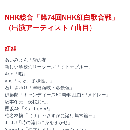
NHK総合「第74回NHK紅白歌合戦」
（出演アーティスト / 曲目）
紅組
あいみょん「愛の花」
新しい学校のリーダーズ「オトナブルー」
Ado「唱」
ano「ちゅ、多様性。」
石川さゆり「津軽海峡・冬景色」
伊藤蘭「キャンディーズ50周年 紅白SPメドレー」
坂本冬美「夜桜お七」
櫻坂46「Start over!」
椎名林檎「（サ）～さすがに諸行無常篇～」
JUJU「時の流れに身をまかせ」
Superfly「タマシイレボリューション」