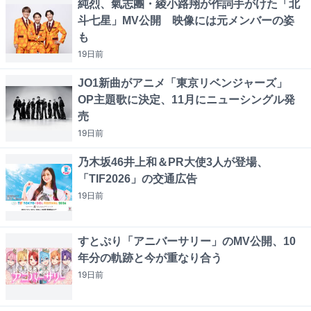
純烈、氣志團・綾小路翔が作詞手がけた「北
斗七星」MV公開 映像には元メンバーの姿
も
19日
前
JO1新曲がアニメ「東京リベンジャーズ」
OP主題歌に決定、11月にニューシングル発
売
19日
前
乃木坂46井上和＆PR大使3人が登場、
「TIF2026」の交通広告
19日
前
すとぷり「アニバーサリー」のMV公開、10
年分の軌跡と今が重なり合う
19日
前