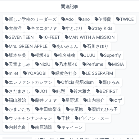
関連記事
新しい学校のリーダーズ
Ado
ano
伊藤蘭
TWICE
大泉洋
キタニタツヤ
すとぷり
Stray Kids
SEVENTEEN
10-FEET
MAN WITH A MISSION
Mrs. GREEN APPLE
あいみょん
石川さゆり
坂本冬美
櫻坂46
椎名林檎
JUJU
Superfly
天童よしみ
NiziU
乃木坂46
Perfume
MISIA
milet
YOASOBI
緑黄色社会
LE SSERAFIM
エレファントカシマシ
Official髭男dism
郷ひろみ
さだまさし
JO1
純烈
鈴木雅之
BE:FIRST
福山雅治
藤井フミヤ
星野源
山内惠介
ゆず
かまいたち
生田絵梨花
寺尾聰
薬師丸ひろ子
ウッチャンナンチャン
千秋
ビビアン・スー
内村光良
南原清隆
キャイ～ン