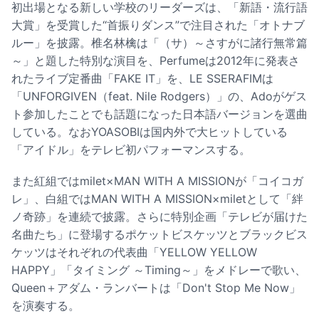
初出場となる新しい学校のリーダーズは、「新語・流行語
大賞」を受賞した“首振りダンス”で注目された「オトナブ
ルー」を披露。椎名林檎は「（サ）～さすがに諸行無常篇
～」と題した特別な演目を、Perfumeは2012年に発表さ
れたライブ定番曲「FAKE IT」を、LE SSERAFIMは
「UNFORGIVEN（feat. Nile Rodgers）」の、Adoがゲス
ト参加したことでも話題になった日本語バージョンを選曲
している。なおYOASOBIは国内外で大ヒットしている
「アイドル」をテレビ初パフォーマンスする。
また紅組ではmilet×MAN WITH A MISSIONが「コイコガ
レ」、白組ではMAN WITH A MISSION×miletとして「絆
ノ奇跡」を連続で披露。さらに特別企画「テレビが届けた
名曲たち」に登場するポケットビスケッツとブラックビス
ケッツはそれぞれの代表曲「YELLOW YELLOW
HAPPY」「タイミング ～Timing～」をメドレーで歌い、
Queen＋アダム・ランバートは「Don't Stop Me Now」
を演奏する。