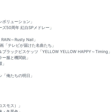
シイレボリューション」
ズ50周年 紅白SPメドレー」
RAIN～Rusty Nail」
企画「テレビが届けた名曲たち」
ラックビスケッツ「YELLOW YELLOW HAPPY～Timing」
ラー服と機関銃」
環」
シ「俺たちの明日」
」
コスモス）」
峡・冬景色」