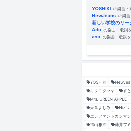
YOSHIKI
の楽曲・
NewJeans
の楽曲
新しい学校のリー
Ado
の楽曲・歌詞
ano
の楽曲・歌詞
YOSHIKI
NewJea
キタニタツヤ
す
Mrs. GREEN APPLE
天童よしみ
NiziU
エレファントカシマ
福山雅治
藤井フ