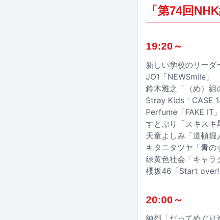
「第74回N
19:20～
新しい学校のリーダ
JO1「NEWSmile」
鈴木雅之「（め）組
Stray Kids「CASE 1
Perfume「FAKE IT
すとぷり「スキスキ
天童よしみ「道頓堀
キタニタツヤ「青の
緑黄色社会「キャラ
櫻坂46「Start over
20:00～
純烈「だってめぐり逢