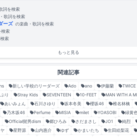
歌詞を検索
・歌詞を検索
ダーズ
の楽曲・歌詞を検索
を検索
を検索
もっと見る
関連記事
ns
新しい学校のリーダーズ
Ado
ano
伊藤蘭
TWICE
とぷり
Stray Kids
SEVENTEEN
10-FEET
MAN WITH A M
あいみょん
石川さゆり
坂本冬美
櫻坂46
椎名林檎
乃木坂46
Perfume
MISIA
milet
YOASOBI
緑黄
シ
Official髭男dism
郷ひろみ
さだまさし
JO1
純烈
ミヤ
星野源
山内惠介
ゆず
かまいたち
生田絵梨花