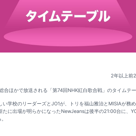
2年以上前
HK総合ほかで放送される「第74回NHK紅白歌合戦」のタイムテ
い学校のリーダーズとJO1が、トリを福山雅治とMISIAが務
に出場が明らかになったNewJeansは後半の21:00台に、YO
る。