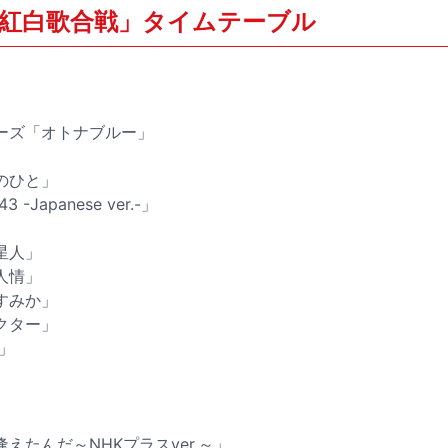
HK紅白歌合戦」タイムテーブル
ーズ「オトナブルー」
のひと」
43 -Japanese ver.-」
」
星人」
人情」
すみか」
クター」
!」
えたんだ～NHKプラスver.～」