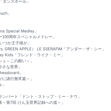
PLE「ダンスホール」
」
ouch」
」
s Special Medley」
ー100周年スペシャルメドレー」
「いつか王子様が」
. GREEN APPLE） LE SSERAFIM「アンダー・ザ・シー」
ray Kids「フレンド・ライク・ミー」
シュ～この願い～」
小さな世界」
hessboard」
がに諸行無常篇～」
ル」
ランバート「ドント・ストップ・ミー・ナウ」
坂～第7回 けん玉世界記録への道～」