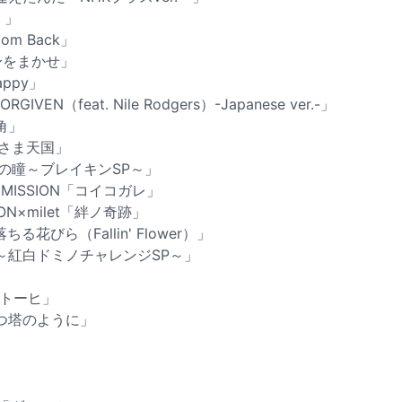
。」
oom Back」
身をまかせ」
happy」
RGIVEN（feat. Nile Rodgers）-Japanese ver.-」
角」
りさま天国」
の瞳～ブレイキンSP～」
 A MISSION「コイコガレ」
SION×milet「絆ノ奇跡」
ちる花びら（Fallin' Flower）」
～紅白ドミノチャレンジSP～」
Eトーヒ」
つ塔のように」