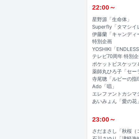
22:00～
星野源「生命体」
Superfly「タマ
伊藤蘭「キャンディー
特別企画
YOSHIKI「ENDLESS 
テレビ70周年 特別
ポケットビスケッツ＆ブ
薬師丸ひろ子「セー
寺尾聰「ルビーの指
Ado「唱」
エレファントカシマ
あいみょん「愛の花
23:00～
さだまさし「秋桜（
石川さゆり「津軽海