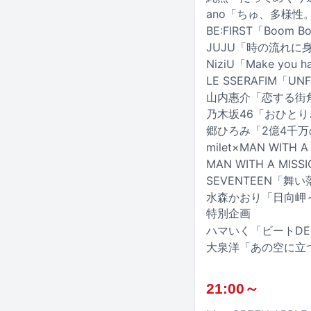
ano「ちゅ、多様性
BE:FIRST「Boom B
JUJU「時の流れに
NiziU「Make you 
LE SSERAFIM「UNFO
山内惠介「恋する街
乃木坂46「おひと
郷ひろみ「2億4千万
milet×MAN WITH
MAN WITH A MIS
SEVENTEEN「舞い落
水森かおり「日向岬
特別企画
ハマいく「ビートD
大泉洋「あの空に立
21:00～