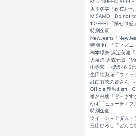
Mrs. GREEN AP
坂本冬美「夜桜お七
MISAMO「Do not t
10-FEET「第ゼロ感
特別企画
NewJeans「NewJean
特別企画「ディズニ
橋本環奈 浜辺美波
大泉洋 大森元貴（Mrs
山寺宏一 櫻坂46 St
生田絵梨花「ウィッ
紅白有志の皆さん「
Official髭男dism「C
椎名林檎「㋚～さす
ゆず「ビューティフ
特別企画
クイーン＋アダム・
三山ひろし「どんこ