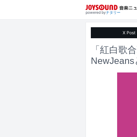
powered by
ナタリー
X Post
「紅白歌
NewJean