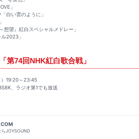
OVE」
ヤ「白い雲のように」
ル」
O～想望』紅白スペシャルメドレー」
ャル2023」
「第74回NHK紅白歌合戦」
）19:20～23:45
BS8K、ラジオ第1でも放送
.COM
らJOYSOUND