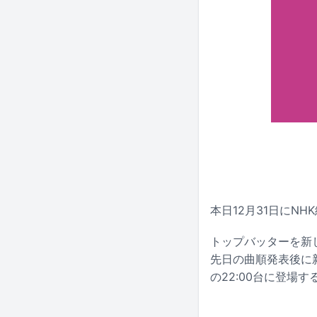
本日12月31日にN
トップバッターを新し
先日の曲順発表後に新た
の22:00台に登場す