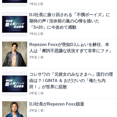
1年以上
前
DJ社長に振り回される「不憫ボーイズ」に
期待の声 / 活休前の嵐の心情を描いた
「5×20」に今改めて感動
1年以上
前
Repezen Foxxが突如DJふぉいを解任、本
人は「摩訶不思議な状況すぎて非常にファ」
2年近く
前
コレサワの「元彼女のみなさまへ」流行の理
由は？ / GINTA ＆ おだけいの「俺たち内
田！」が世界に拡散
2年近く
前
DJ社長がRepezen Foxx脱退
2年近く
前