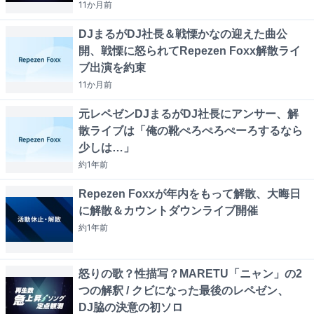
11か月
前
DJまるがDJ社長＆戦慄かなの迎えた曲公
開、戦慄に怒られてRepezen Foxx解散ライ
ブ出演を約束
11か月
前
元レペゼンDJまるがDJ社長にアンサー、解
散ライブは「俺の靴ぺろぺろぺーろするなら
少しは…」
約1年
前
Repezen Foxxが年内をもって解散、大晦日
に解散＆カウントダウンライブ開催
約1年
前
怒りの歌？性描写？MARETU「ニャン」の2
つの解釈 / クビになった最後のレペゼン、
DJ脇の決意の初ソロ