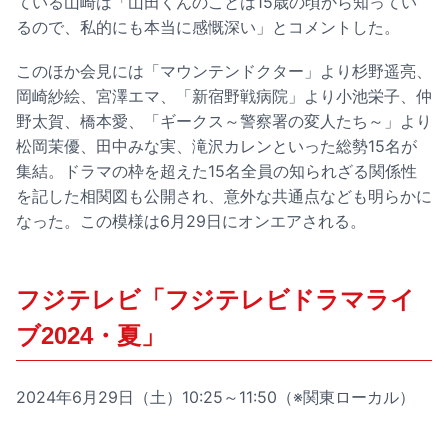
ている山崎は「山田くんのことは15歳の頃から知ってい
るので、私的にも本当に感慨深い」とコメントした。
このほか会見には「マウンテンドクター」より杉野遥亮、
岡崎紗絵、宮澤エマ、「新宿野戦病院」より小池栄子、仲
野太賀、橋本愛、「ギークス～警察署の変人たち～」より
松岡茉優、田中みな実、滝沢カレンといった総勢15名が
集結。ドラマの枠を超えた15名全員の知られざる関係性
を記した相関図も公開され、意外な共通点なども明らかに
なった。この模様は6月29日にオンエアされる。
フジテレビ「フジテレビドラマライ
ブ2024・夏」
2024年6月29日（土）10:25～11:50（※関東ローカル）