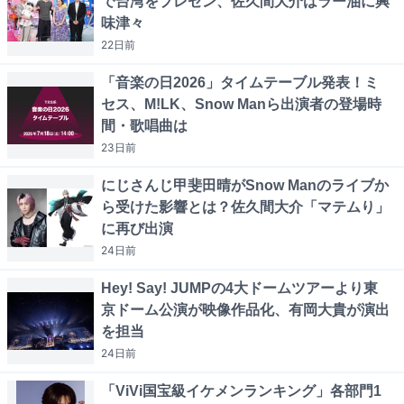
で台湾をプレゼン、佐久間大介はラー油に興
味津々
22日
前
「音楽の日2026」タイムテーブル発表！ミ
セス、M!LK、Snow Manら出演者の登場時
間・歌唱曲は
23日
前
にじさんじ甲斐田晴がSnow Manのライブか
ら受けた影響とは？佐久間大介「マテムり」
に再び出演
24日
前
Hey! Say! JUMPの4大ドームツアーより東
京ドーム公演が映像作品化、有岡大貴が演出
を担当
24日
前
「ViVi国宝級イケメンランキング」各部門1