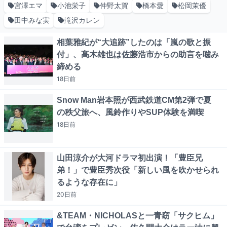
宮澤エマ
小池栄子
仲野太賀
橋本愛
松岡茉優
田中みな実
滝沢カレン
相葉雅紀が“大追跡”したのは「嵐の歌と振
付」、髙木雄也は佐藤浩市からの助言を噛み
締める
18日
前
Snow Man岩本照が西武鉄道CM第2弾で夏
の秩父旅へ、風鈴作りやSUP体験を満喫
18日
前
山田涼介が大河ドラマ初出演！「豊臣兄
弟！」で豊臣秀次役「新しい風を吹かせられ
るような存在に」
20日
前
&TEAM・NICHOLASと一青窈「サクヒム」