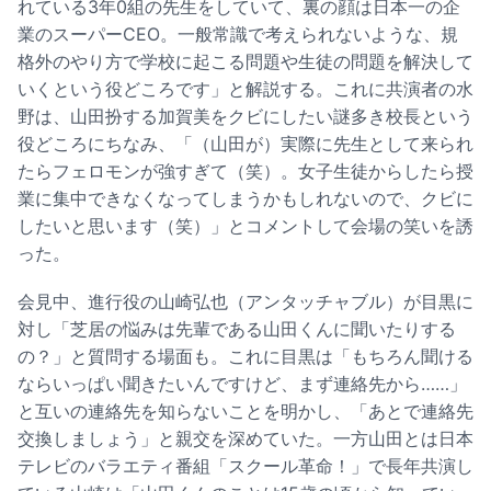
れている3年0組の先生をしていて、裏の顔は日本一の企
業のスーパーCEO。一般常識で考えられないような、規
格外のやり方で学校に起こる問題や生徒の問題を解決して
いくという役どころです」と解説する。これに共演者の水
野は、山田扮する加賀美をクビにしたい謎多き校長という
役どころにちなみ、「（山田が）実際に先生として来られ
たらフェロモンが強すぎて（笑）。女子生徒からしたら授
業に集中できなくなってしまうかもしれないので、クビに
したいと思います（笑）」とコメントして会場の笑いを誘
った。
会見中、進行役の山崎弘也（アンタッチャブル）が目黒に
対し「芝居の悩みは先輩である山田くんに聞いたりする
の？」と質問する場面も。これに目黒は「もちろん聞ける
ならいっぱい聞きたいんですけど、まず連絡先から……」
と互いの連絡先を知らないことを明かし、「あとで連絡先
交換しましょう」と親交を深めていた。一方山田とは日本
テレビのバラエティ番組「スクール革命！」で長年共演し