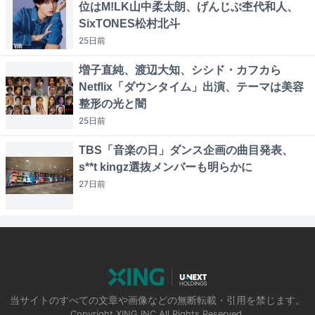
位はM!LK山中柔太朗、げんじぶ杢代和人、
SixTONES松村北斗
25日
前
増子直純、渡辺大知、シシド・カフカら
Netflix「ダウンタイム」出演、テーマは美容
整形の光と闇
25日
前
TBS「音楽の日」ダンス企画の曲目発表、
s**t kingz選抜メンバーも明らかに
27日
前
当サイトのすべての文章や画像などの無断転載・引用を禁じます。
Copyright XING INC.All Rights Reserved.