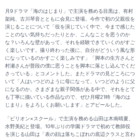
月9ドラマ「海のはじまり」で主演を務める目黒は、有村
架純、古川琴音とともに会見に登場。今作で初の父親役を
演じることについて「役を演じていく中で、今まで感じた
ことのない気持ちだったりとか、こんなことを思うのか
な？いろんな壁があって、それを経験できていくのがすご
く楽しいです。撮り終わった後に、自分がどういう風な形
になっているのかすごく楽しみです」「脚本の生方さんと
村瀬さんが普段の僕に思うことを脚本に落とし込んでくだ
さっている」とコメントした。またドラマの見どころにつ
いて「人はいつどのように母になって、いつどのように父
になるのか。さまざまな親子関係がある中で、それをとて
も丁寧に描いている作品なので、ぜひ月曜21時『海のは
じまり』をよろしくお願いします」とアピールした。
「ビリオン×スクール」で主演を務める山田は木南晴夏、
水野美紀と登場。10年ぶりの学園ドラマで初めて教師役
を演じる山田は「表の顔は落ちこぼれの底辺クラスと言わ