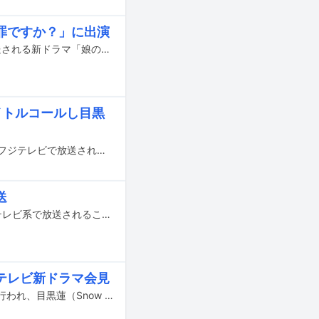
罪ですか？」に出演
長野凌大（原因は自分にある。）が、10月7日よりカンテレ・フジテレビ系で放送される新ドラマ「娘の命を奪ったヤツを殺すのは罪ですか？」に出演することが発表された。
イトルコールし目黒
目黒蓮（Snow Man）、山田涼介（Hey! Say! JUMP）らが出演する、6月24日にフジテレビで放送されるバラエティ特番「THE BET」の新たな企画内容が発表された。
送
二宮和也（嵐）の冠番組「二宮ん家 ザ・ゴールデン」が6月27日19:00よりフジテレビ系で放送されることが決定した。
テレビ新ドラマ会見
フジテレビ系で7月より放送される新ドラマの合同会見イベントが昨日6月11日に行われ、目黒蓮（Snow Man）、山田涼介（Hey! Say! JUMP）らが登壇した。