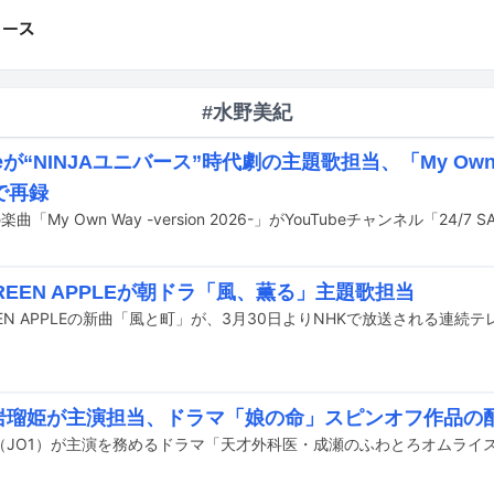
#水野美紀
Sideが“NINJAユニバース”時代劇の主題歌担当、「My Ow
で再録
 GREEN APPLEが朝ドラ「風、薫る」主題歌担当
白岩瑠姫が主演担当、ドラマ「娘の命」スピンオフ作品の