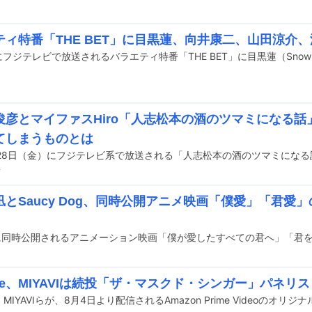
ティ特番「THE BET」に目黒蓮、向井康二、山田涼介
俊彦とマイファスHiro「人志松本の酒のツマミになる話
てしまうものとは
前
凪とSaucy Dog、同時公開アニメ映画「僕愛」「君愛
ume、MIYAVIは続投「ザ・マスクド・シンガー」パネ