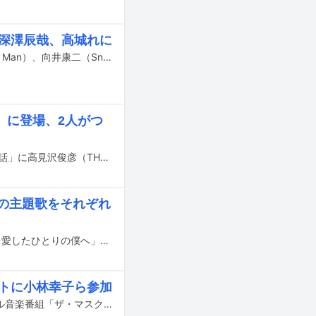
、深澤辰哉、高城れに
6月24日にフジテレビで放送されるバラエティ特番「THE BET」に目黒蓮（Snow Man）、向井康二（Snow Man）、山田涼介（Hey! Say! JUMP）、深澤辰哉（Snow Man）、高城れに（ももいろクローバーZ）らが出演する。
」に登場、2人がつ
明日10月28日（金）にフジテレビ系で放送される「人志松本の酒のツマミになる話」に高見沢俊彦（THE ALFEE）、Hiro（MY FIRST STORY）が出演する。
」の主題歌をそれぞれ
10月7日に同時公開されるアニメーション映画「僕が愛したすべての君へ」「君を愛したひとりの僕へ」の主題歌を須田景凪とSaucy Dogがそれぞれ担当する。
リストに小林幸子ら参加
Perfume、MIYAVIらが、8月4日より配信されるAmazon Prime Videoのオリジナル音楽番組「ザ・マスクド・シンガー」シーズン2に出演することが発表された。