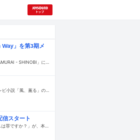
n Way」を第3期メ
fripSideの楽曲「My Own Way -version 2026-」がYouTubeチャンネル「24/7 SAMURAI - SHINOBI」にて配信される新作時代劇「NINJA WARS ～BLACKFOX VS SHOGUN'S NINJA～」の主題歌に決定した。
Mrs. GREEN APPLEの新曲「風と町」が、3月30日よりNHKで放送される連続テレビ小説「風、薫る」の主題歌に決定した。
配信スタート
白岩瑠姫（JO1）が主演を務めるドラマ「天才外科医・成瀬のふわとろオムライスは罪ですか？」が、本日10月14日にTVerで配信された。