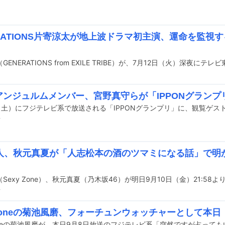
ERATIONS片寄涼太が地上波ドラマ初主演、運命を監視
、アンジュルムメンバー、宮野真守らが「IPPONグラン
前
人、秋元真夏が「人志松本の酒のツマミになる話」で明
前
y Zoneの菊池風磨、フォーチュンウォッチャーとして本