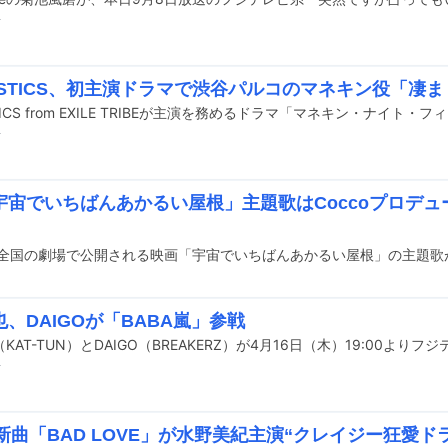
前
TASTICS、初主演ドラマで渋谷パルコのマネキン役「凄
前
宇宙でいちばんあかるい屋根」主題歌はCoccoプロデ
、DAIGOが「BABA嵐」参戦
前
新曲「BAD LOVE」が水野美紀主演“クレイジー狂愛ド