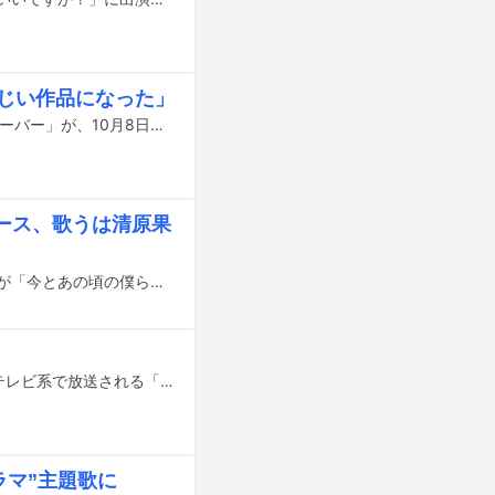
まじい作品になった」
FANTASTICS from EXILE TRIBEが主演を務めるドラマ「マネキン・ナイト・フィーバー」が、10月8日（木）深夜より日本テレビで放送される。
ュース、歌うは清原果
9月4日に全国の劇場で公開される映画「宇宙でいちばんあかるい屋根」の主題歌が「今とあの頃の僕ら」に決定。同楽曲のプロデュースをCoccoが手がける。
亀梨和也（KAT-TUN）とDAIGO（BREAKERZ）が4月16日（木）19:00よりフジテレビ系で放送される「VS嵐」に出演する。
ラマ”主題歌に