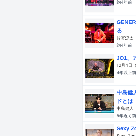
約4年
前
GEN
る
約4年
前
JO1
4年以上
中島健
ドとは
5年近く
Sex