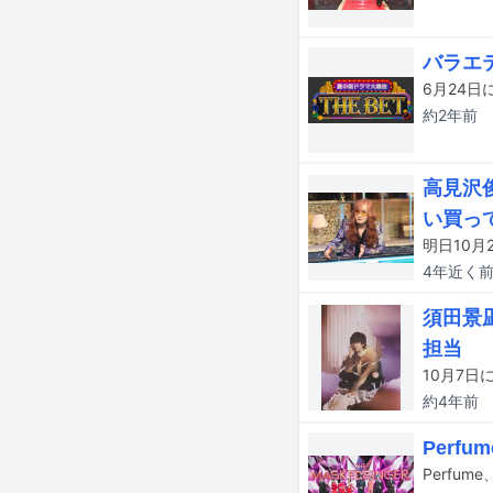
バラエ
約2年
前
高見沢
い買っ
4年近く
須田景
担当
約4年
前
Perf