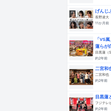
げんじ
11か月
前
「VS
蓮らが
約2年
前
二宮和
約2年
前
目黒蓮
約2年
前