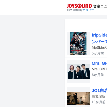
powered by
ナタリー
frip
ンバー
5か月
前
Mrs.
6か月
前
JO1
10か月
前