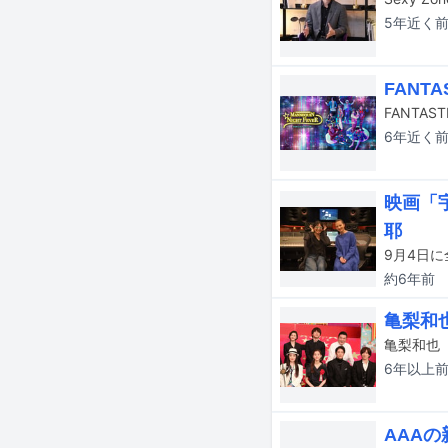
5年近く
FAN
6年近く
映画「
耶
約6年
前
亀梨和也
6年以上
AAAの