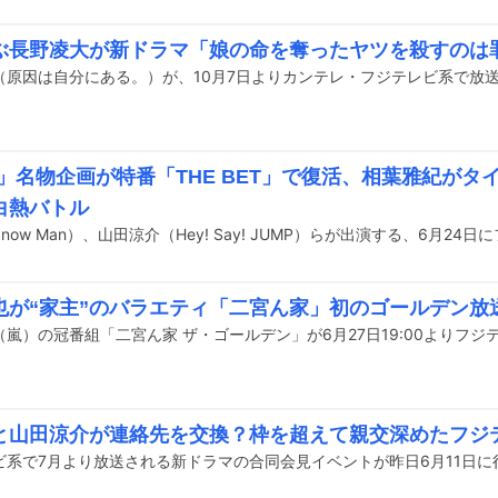
ぶ長野凌大が新ドラマ「娘の命を奪ったヤツを殺すのは
嵐」名物企画が特番「THE BET」で復活、相葉雅紀がタ
白熱バトル
也が“家主”のバラエティ「二宮ん家」初のゴールデン放
と山田涼介が連絡先を交換？枠を超えて親交深めたフジ