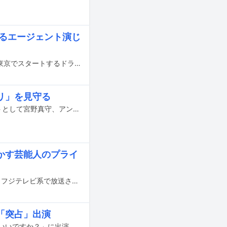
するエージェント演じ
片寄涼太（GENERATIONS from EXILE TRIBE）が、7月12日（火）深夜にテレビ東京でスタートするドラマ「運命警察」の主演を務める。
プリ」を見守る
12月4日（土）にフジテレビ系で放送される「IPPONグランプリ」に、観覧ゲストとして宮野真守、アンジュルムの川村文乃、佐々木莉佳子、竹内朱莉、JO1の大平祥生、河野純喜、與那城奨らが出演する。
かす芸能人のプライ
中島健人（Sexy Zone）、秋元真夏（乃木坂46）が明日9月10日（金）21:58よりフジテレビ系で放送される「人志松本の酒のツマミになる話」に出演する。
日「突占」出演
Sexy Zoneの菊池風磨が、本日9月8日放送のフジテレビ系「突然ですが占ってもいいですか？」に出演する。