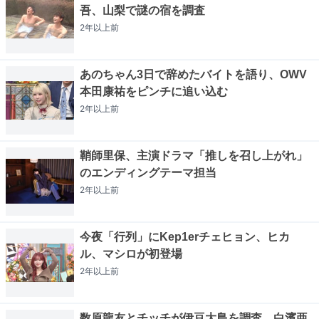
吾、山梨で謎の宿を調査
2年以上
前
あのちゃん3日で辞めたバイトを語り、OWV
本田康祐をピンチに追い込む
2年以上
前
鞘師里保、主演ドラマ「推しを召し上がれ」
のエンディングテーマ担当
2年以上
前
今夜「行列」にKep1erチェヒョン、ヒカ
ル、マシロが初登場
2年以上
前
数原龍友とチッチが伊豆大島を調査、白濱亜