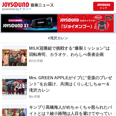
powered by
ナタリー
#滝沢カレン
M!LK冠番組で挑戦する“爆裂ミッション”は
回転寿司、カラオケ、わらしべ長者企画
約1か月
前
Mrs. GREEN APPLEがイブに“音楽のプレゼ
ント”をお届け、共演はくりぃむしちゅー＆
滝沢カレン
8か月
前
キンプリ髙橋海人がめちゃくちゃ怒られたバ
イトとは？綾小路翔は人目を避けてやってい