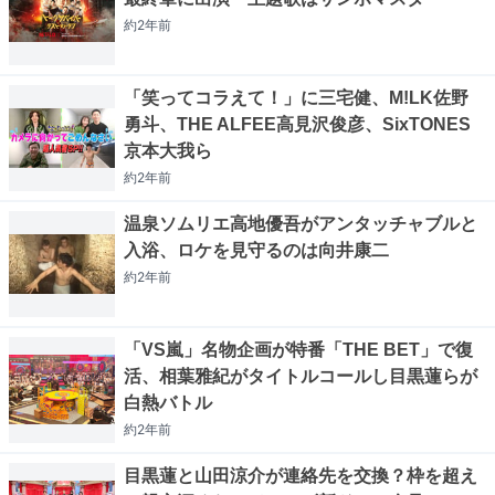
約2年
前
「笑ってコラえて！」に三宅健、M!LK佐野
勇斗、THE ALFEE高見沢俊彦、SixTONES
京本大我ら
約2年
前
温泉ソムリエ高地優吾がアンタッチャブルと
入浴、ロケを見守るのは向井康二
約2年
前
「VS嵐」名物企画が特番「THE BET」で復
活、相葉雅紀がタイトルコールし目黒蓮らが
白熱バトル
約2年
前
目黒蓮と山田涼介が連絡先を交換？枠を超え