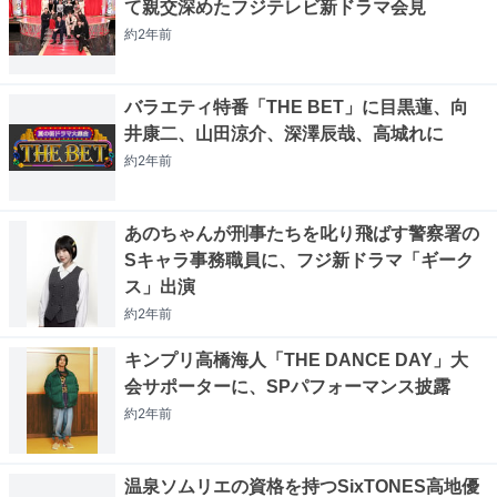
て親交深めたフジテレビ新ドラマ会見
約2年
前
バラエティ特番「THE BET」に目黒蓮、向
井康二、山田涼介、深澤辰哉、高城れに
約2年
前
あのちゃんが刑事たちを叱り飛ばす警察署の
Sキャラ事務職員に、フジ新ドラマ「ギーク
ス」出演
約2年
前
キンプリ高橋海人「THE DANCE DAY」大
会サポーターに、SPパフォーマンス披露
約2年
前
温泉ソムリエの資格を持つSixTONES高地優