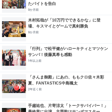
たバイトを告白
9か月
前
木村拓哉が「10万円でできるかな」に登
場、キスマイとゲームで真剣勝負
9か月
前
「行列」で松平健がハローキティとマツケン
サンバ！後藤真希も感動
1年以上
前
「さんま御殿」にあの、ももクロ佐々木彩
夏、FANTASTICS中島颯太
2年近く
前
手越祐也、片寄涼太「トークサバイバー！」
最終章に出演 主題歌はサンボマスター