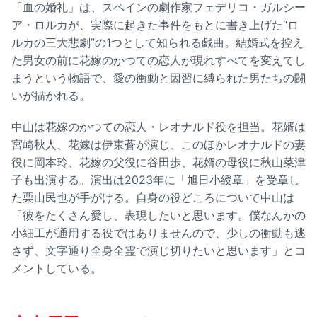
「血の婚礼」は、スペインの劇作家フェデリコ・ガルシー
ア・ロルカが、実際に起きた事件をもとに書き上げた“ロ
ルカの三大悲劇”の1つとして知られる戯曲。結婚式を控え
た男女の前に花嫁のかつての恋人が現れすべてを変えてし
まうという物語で、愛の衝動と因習に縛られた男たちの闘
いが描かれる。
中山は花嫁のかつての恋人・レオナルド役を担当。花婿は
宮崎秋人、花嫁は伊東蒼が演じ、このほかレオナルドの妻
役に岡本玲、花嫁の父役に谷田歩、花婿の母役に秋山菜津
子も出演する。演出は2023年に「旭日小綬章」を受章し
た栗山民也が手がける。自身の役どころについて中山は
「彼をたくさん愛し、表現したいと思います。僕なんかの
小細工が通用する役ではありませんので、少しの衝動も逃
さず、文字通り全身全霊で演じ切りたいと思います」とコ
メントしている。