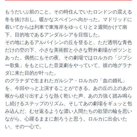
もうだいぶ前のこと、その時住んでいたロンドンの震える
冬を抜け出し、暖かなスペインへ向かった。マドリッドに
着いてからは列車で東海岸をゆっくりと２週間かけて南
下、目的地であるアンダルシアを目指した。
その地にあるアルバイシンの丘を登ると、ただ透明な青色
だけの空の下、小さな美術館と小さな野外劇場がポツンと
あった。偶然にもその夜、その劇場ではロルカの「ジプシ
ー歌集」をもとにした音楽劇をやっていて、彼の地グラナ
ダに来た目的が叶った。
のグラナダで生まれたガルシア・ロルカの「血の婚礼」
を、今回やっと上演することができる。あの丘の上のあの
喉から絞り出すような熱く乾いた声、あの力強く踏み鳴ら
し続けるステップのリズム、そしてあの劇場をギュッと包
み込んだ、むせ返るような濃い人間たちの欲望の輪を思い
ながら、心躍るままに創ろうと思う。ロルカに出会いた
い、その一心で。