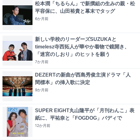
松本潤「ちるらん」で新撰組の生みの親・松
平容保に、山田裕貴と幕末でタッグ
6か月
前
新しい学校のリーダーズSUZUKAと
timelesz寺西拓人が華やか着物で鏡開き、
「迷宮のしおり」のヒットを願う
7か月
前
DEZERTの新曲が西島秀俊主演ドラマ「人
間標本」の挿入歌に決定
9か月
前
SUPER EIGHT丸山隆平が「月刊わんこ」表
紙に、平祐奈と「FOGDOG」バディで
12か月
前