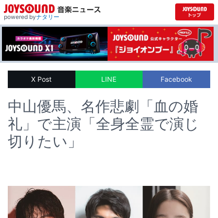
powered by
ナタリー
X Post
LINE
Facebook
中山優馬、名作悲劇「血の婚
礼」で主演「全身全霊で演じ
切りたい」