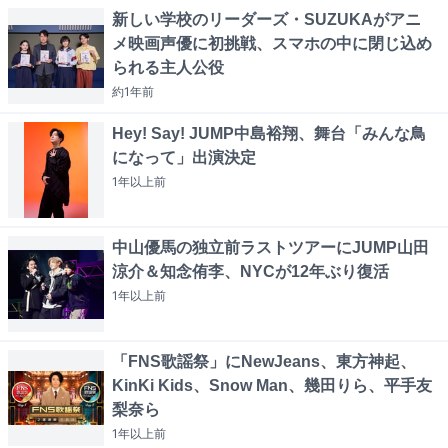
新しい学校のリーダーズ・SUZUKAがアニ
メ映画声優に初挑戦、スマホの中に閉じ込め
られる主人公役
約1年
前
Hey! Say! JUMP中島裕翔、舞台「みんな鳥
になって」出演決定
1年以上
前
中山優馬の独立前ラストツアーにJUMP山田
涼介＆知念侑李、NYCが12年ぶり復活
1年以上
前
「FNS歌謡祭」にNewJeans、東方神起、
KinKi Kids、Snow Man、幾田りら、平手友
梨奈ら
1年以上
前