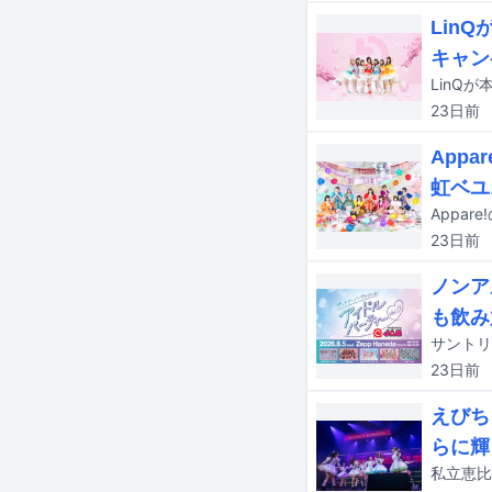
Lin
キャン
LinQ
23日
前
App
虹ベユ
Appa
23日
前
ノンア
も飲み
23日
前
えびち
らに輝