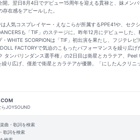
ン全開。翌日8月4日でデビュー15周年を迎える貫禄と、妹メン
の存在感をアピールした。
では人気コスプレイヤー・えなこらが所属するPPE41や、セク
N DANCERSも「TIF」のステージに。昨年12月にデビューし
・WHITE SCORPIONは「TIF」初出演を果たし、フジテレ
内のDOLL FACTORYで気迫のこもったパフォーマンスを繰り広
タンバリンダンス選手権」の2日目は衛星とカラテア、Peel the
勝負を繰り広げ、僅差で衛星とカラテアが優勝。「にしたんクリ
。
.COM
らJOYSOUND
楽曲・歌詞を検索
・歌詞を検索
を検索