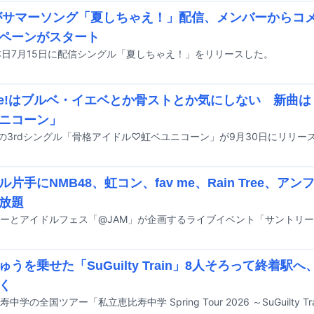
Qがサマーソング「夏しちゃえ！」配信、メンバーからコメン
ペーンがスタート
が本日7月15日に配信シングル「夏しちゃえ！」をリリースした。
are!はブルベ・イエベとか骨ストとか気にしない 新曲
ニコーン」
re!の3rdシングル「骨格アイドル♡虹ベユニコーン」が9月30日にリリー
ル片手にNMB48、虹コン、fav me、Rain Tree、
放題
ゅうを乗せた「SuGuilty Train」8人そろって終着
く