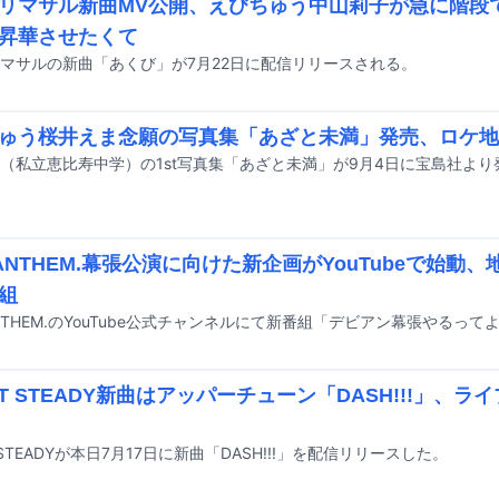
リマサル新曲MV公開、えびちゅう中山莉子が急に階段
昇華させたくて
マサルの新曲「あくび」が7月22日に配信リリースされる。
ゅう桜井えま念願の写真集「あざと未満」発売、ロケ地
（私立恵比寿中学）の1st写真集「あざと未満」が9月4日に宝島社より
il ANTHEM.幕張公演に向けた新企画がYouTubeで始
組
ET STEADY新曲はアッパーチューン「DASH!!!」、
 STEADYが本日7月17日に新曲「DASH!!!」を配信リリースした。