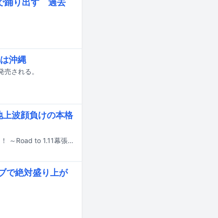
で踊り出す 過去
は沖縄
発売される。
動、地上波顔負けの本格
Devil ANTHEM.のYouTube公式チャンネルにて新番組「デビアン幕張やるってよ！ ～Road to 1.11幕張～」が始動した。
ライブで絶対盛り上が