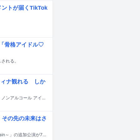
トが届くTikTok
は「骨格アイドル♡
スされる。
アンフィナ観れる しか
サントリーとアイドルフェス「@JAM」が企画するライブイベント「サントリー ノンアルコール アイドルパーティー Vol.0 Produced by @JAM」が、8月5日に東京・Zepp Haneda（TOKYO）で開催される。
駅へ、その先の未来はさ
私立恵比寿中学の全国ツアー「私立恵比寿中学 Spring Tour 2026 ～SuGuilty Train～」の追加公演が7月11日と12日に東京・立川ステージガーデンで開催された。