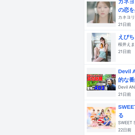
カネヨ
の恋を
カネヨリ
21日
前
えびち
桜井えま
21日
前
Dev
的な番
21日
前
SWE
る
SWEET
22日
前