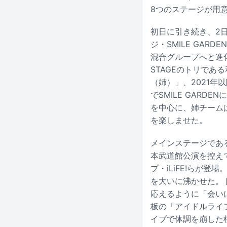
8つのステージが用
初日に引き続き、2
ジ・SMILE GA
混合グループへと進化し
STAGEのトリであ
（姉）」、2021
でSMILE GAR
を中心に、姉チームは
を楽しませた。
メインステージである
本武道館公演を控えて
プ・iLiFE!らが登
を大いに沸かせた。ト
応えるように「会いに
板の「アイドルライ
イブで体調を崩した桜