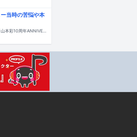
ュー当時の苦悩や本
今年ソロアーティストデビュー10周年を迎える山本彩のアニバーサリーブック「山本彩10周年ANNIVERSARY BOOK（仮）」が9月24日にワニブックスから発売される。