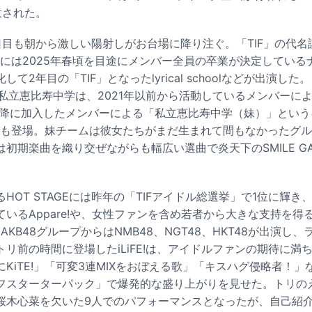
意された。
日目も朝から激しい陽射しがお台場に降り注ぐ。「TIF」の代名
RDENには2025年春頃を目途にメンバー全員の卒業が決定してい
て2年目の「TIF」となったlyrical schoolなどが出演した
る私立恵比寿中学は、2021年以前から活動しているメンバーに
年以降に加入したメンバーによる「私立恵比寿中学（妹）」とい
DENにも登場。妹チームは彼女たちがまだ生まれて間もなかったグ
初期楽曲を織り交ぜながらも幅広い選曲で炎天下のSMILE GA
HOT STAGEには昨年の「TIFアイドル総選挙」で1位に輝き
いるAppare!や、女性ファンを含め若者から大きな支持を得
場。AKB48グループからはNMB48、NGT48、HKT48が出演
リ前の時間に登場したiLiFE!は、アイドルファンの期待に満
KiTE!」「可変3連MIXをおぼえる歌」「キスハグ侵略者！
フスターターパック」で爆発的な盛り上がりを見せた。トリの
木心菜を欠いた9人でのパフォーマンスとなったが、自己紹介ラッ