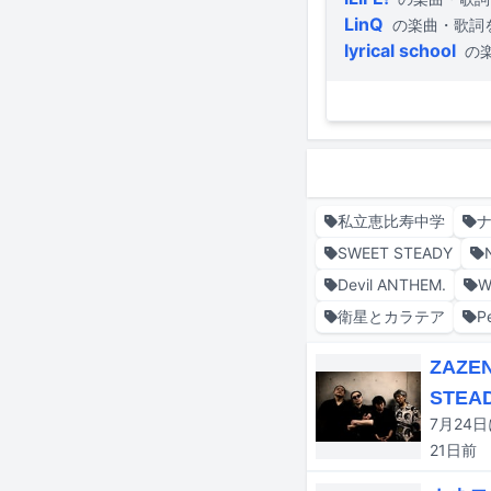
LinQ
の楽曲・歌詞
lyrical school
の
私立恵比寿中学
SWEET STEADY
Devil ANTHEM.
W
衛星とカラテア
P
ZAZ
STEA
21日
前