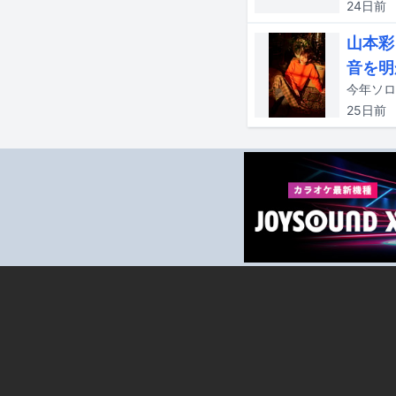
24日
前
山本彩
音を明
25日
前