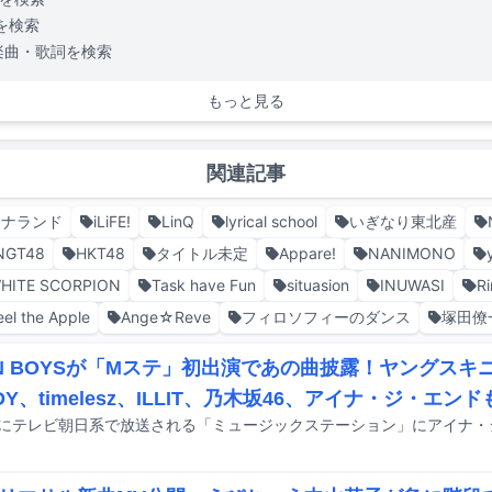
を検索
楽曲・歌詞を検索
もっと見る
関連記事
ナナランド
iLiFE!
LinQ
lyrical school
いぎなり東北産
NGT48
HKT48
タイトル未定
Appare!
NANIMONO
HITE SCORPION
Task have Fun
situasion
INUWASI
R
eel the Apple
Ange☆Reve
フィロソフィーのダンス
塚田僚
EN BOYSが「Mステ」初出演であの曲披露！ヤングスキニ
DY、timelesz、ILLIT、乃木坂46、アイナ・ジ・エン