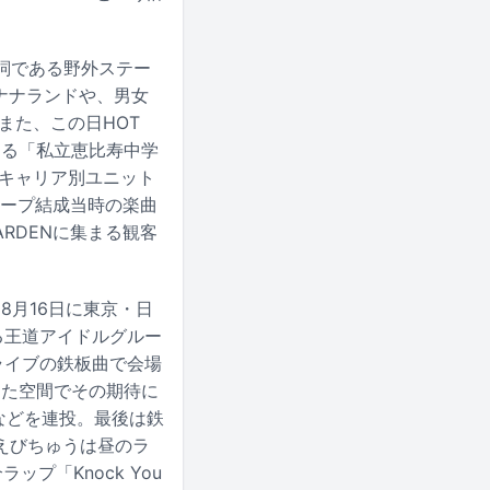
詞である野外ステー
るナナランドや、男女
。また、この日HOT
よる「私立恵比寿中学
うキャリア別ユニット
ループ結成当時の楽曲
RDENに集まる観客
、8月16日に東京・日
る王道アイドルグルー
し、ライブの鉄板曲で会場
ちた空間でその期待に
」などを連投。最後は鉄
えびちゅうは昼のラ
プ「Knock You