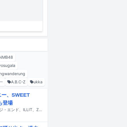
NMB48
yosugala
ingwanderung
一
A.B.C-Z
ukka
ー、SWEET
ドも登場
7月24日にテレビ朝日系で放送される「ミュージックステーション」にアイナ・ジ・エンド、ILLIT、ZAZEN BOYS、SWEET STEADY、timelesz、乃木坂46、ヤングスキニーが出演する。