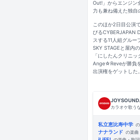
Out!」からエンジ
力も兼ね備えた独自
このほか2日目公演
びるCYBERJAPA
スする11人組グループ
SKY STAGEと屋
「にしたんクリニック 
Ange☆Reveが
出演権をゲットした
JOYSOUND
カラオケ歌うな
私立恵比寿中学
の
ナナランド
の楽曲
iLiFE!
の楽曲・歌詞