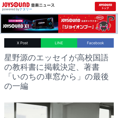
powered by
ナタリー
X Post
LINE
Facebook
星野源のエッセイが高校国語
の教科書に掲載決定、著書
「いのちの車窓から」の最後
の一編