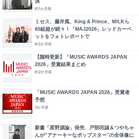
演
約1か月
前
ミセス、藤井風、King & Prince、M!LKら
60組超が続々！「MAJ2026」レッドカーペ
ットをフォトレポートで
約2か月
前
【随時更新】「MUSIC AWARDS JAPAN
2026」受賞結果まとめ
約2か月
前
「MUSIC AWARDS JAPAN 2026」受賞者
予想
3か月
前
新書「星野源論」発売、戸部田誠＆つやちゃ
んが“アナーキーなポップスター”の全体像に