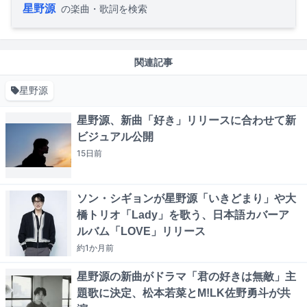
星野源
の楽曲・歌詞を検索
関連記事
星野源
星野源、新曲「好き」リリースに合わせて新
ビジュアル公開
15日
前
ソン・シギョンが星野源「いきどまり」や大
橋トリオ「Lady」を歌う、日本語カバーア
ルバム「LOVE」リリース
約1か月
前
星野源の新曲がドラマ「君の好きは無敵」主
題歌に決定、松本若菜とM!LK佐野勇斗が共