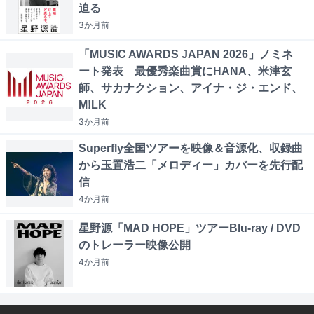
迫る
3か月
前
「MUSIC AWARDS JAPAN 2026」ノミネ
ート発表 最優秀楽曲賞にHANA、米津玄
師、サカナクション、アイナ・ジ・エンド、
M!LK
3か月
前
Superfly全国ツアーを映像＆音源化、収録曲
から玉置浩二「メロディー」カバーを先行配
信
4か月
前
星野源「MAD HOPE」ツアーBlu-ray / DVD
のトレーラー映像公開
4か月
前