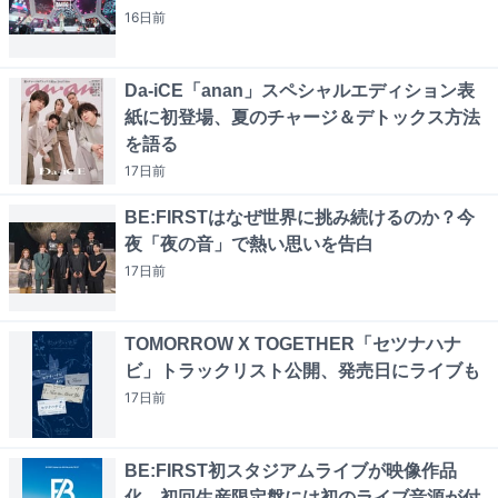
16日
前
Da-iCE「anan」スペシャルエディション表
紙に初登場、夏のチャージ＆デトックス方法
を語る
17日
前
BE:FIRSTはなぜ世界に挑み続けるのか？今
夜「夜の音」で熱い思いを告白
17日
前
TOMORROW X TOGETHER「セツナハナ
ビ」トラックリスト公開、発売日にライブも
17日
前
BE:FIRST初スタジアムライブが映像作品
化、初回生産限定盤には初のライブ音源が付