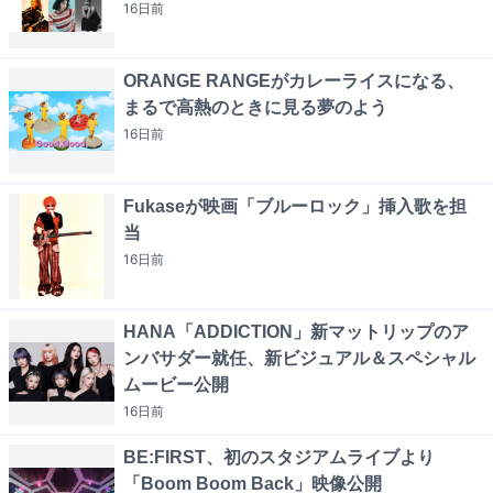
16日
前
ORANGE RANGEがカレーライスになる、
まるで高熱のときに見る夢のよう
16日
前
Fukaseが映画「ブルーロック」挿入歌を担
当
16日
前
HANA「ADDICTION」新マットリップのア
ンバサダー就任、新ビジュアル＆スペシャル
ムービー公開
16日
前
BE:FIRST、初のスタジアムライブより
「Boom Boom Back」映像公開