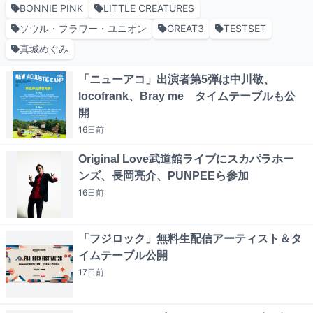
BONNIE PINK
LITTLE CREATURES
ソウル・フラワー・ユニオン
GREAT3
TESTSET
真城めぐみ
「ニューアコ」出演者第5弾は中川敬、
locofrank、Bray me タイムテーブルも公
開
16日
前
Original Love武道館ライブにスカパラホー
ンズ、長岡亮介、PUNPEEら参加
16日
前
「フジロック」無料生配信アーティスト＆タ
イムテーブル公開
17日
前