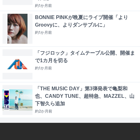
約1か月
前
BONNIE PINKが晩夏にライブ開催「より
Groovyに、よりダンサブルに」
約1か月
前
「フジロック」タイムテーブル公開、開催ま
で1カ月を切る
約1か月
前
「THE MUSIC DAY」第3弾発表で亀梨和
也、CANDY TUNE、超特急、MAZZEL、山
下智久ら追加
約2か月
前