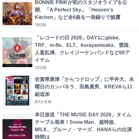
BONNIE PINKが初のスタジオライブを公
開、「A Perfect Sky」「Heaven's
Kitchen」など全6曲を一発録りで披露
19日
前
「レコードの日 2026」DAY1にglobe、
TRF、m-flo、ELT、kurayamisaka、雪国、
人畜乱弾、クレイジーケンバンドなど60ア
イテム
22日
前
佐賀県唐津「からつドロップ」に平井大、水
曜日のカンパネラ、田島貴男、KREVAら11
組追加
約1か月
前
本日放送「THE MUSIC DAY 2026」タイム
テーブル発表！Snow Man、超特急、
M!LK、ブルーノ・マーズ、HANAらの出演
時間は