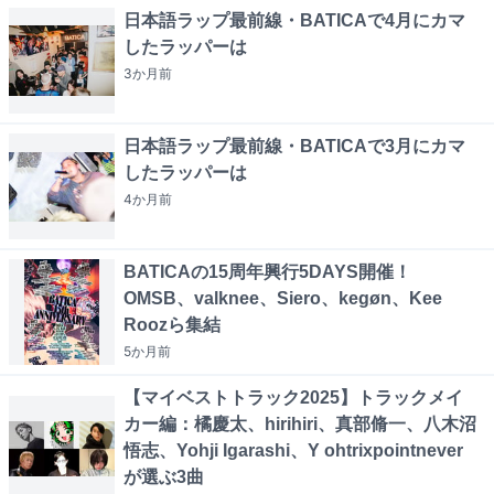
日本語ラップ最前線・BATICAで4月にカマ
したラッパーは
3か月
前
日本語ラップ最前線・BATICAで3月にカマ
したラッパーは
4か月
前
BATICAの15周年興行5DAYS開催！
OMSB、valknee、Siero、kegøn、Kee
Roozら集結
5か月
前
【マイベストトラック2025】トラックメイ
カー編：橘慶太、hirihiri、真部脩一、八木沼
悟志、Yohji Igarashi、Y ohtrixpointnever
が選ぶ3曲