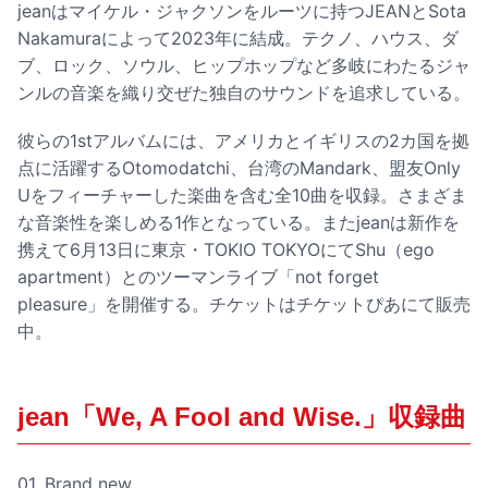
jeanはマイケル・ジャクソンをルーツに持つJEANとSota
Nakamuraによって2023年に結成。テクノ、ハウス、ダ
ブ、ロック、ソウル、ヒップホップなど多岐にわたるジャ
ンルの音楽を織り交ぜた独自のサウンドを追求している。
彼らの1stアルバムには、アメリカとイギリスの2カ国を拠
点に活躍するOtomodatchi、台湾のMandark、盟友Only
Uをフィーチャーした楽曲を含む全10曲を収録。さまざま
な音楽性を楽しめる1作となっている。またjeanは新作を
携えて6月13日に東京・TOKIO TOKYOにてShu（ego
apartment）とのツーマンライブ「not forget
pleasure」を開催する。チケットはチケットぴあにて販売
中。
jean「We, A Fool and Wise.」収録曲
01. Brand new