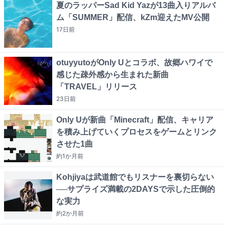
夏のラッパーSad Kid Yazが13曲入りアルバ
ム「SUMMER」配信、kZm迎えたMV公開
17日
前
otuyyutoがOnly Uとコラボ、故郷ハワイで
感じた疎外感から生まれた新曲
「TRAVEL」リリース
23日
前
Only Uが新曲「Minecraft」配信、キャリア
を積み上げていくプロセスをゲームとリンク
させた1曲
約1か月
前
Kohjiyaは武道館でもリスナーを裏切らない
──サプライズ満載の2DAYSで示した圧倒的
な実力
約2か月
前