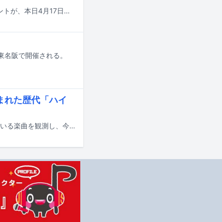
著作権等管理事業を行うNexToneのアワード「NexTone Award」の授賞式イベントが、本日4月17日に東京・EX THEATER ROPPONGIで行われた。
かけて東名阪で開催される。
込まれた歴代「ハイ
YouTubeでの視聴回数チャートや、ストリーミングサービスでの再生数が伸びている楽曲を観測し、今何が注目されているのかを解説する週刊連載「再生数急上昇ソング定点観測」。今週はYouTubeで2月16日から2月22日にかけて集計されたミュージックビデオランキングの中から要注目トピックをピックアップします。