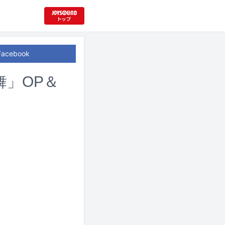
Facebook
舞」OP＆