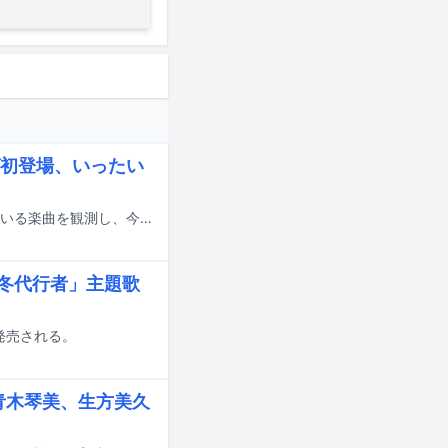
グ初登場、いったい
YouTubeでの視聴回数チャートや、ストリーミングサービスでの再生数が伸びている楽曲を観測し、今何が注目されているのかを解説する週イチ連載「再生数急上昇ソング定点観測」。今週はYouTubeで4月10日から4月16日にかけて集計されたミュージックビデオランキングの中から要注目トピックをピックアップします。
秋冬代行者」主題歌
に発売される。
、青木琴美、生方美久