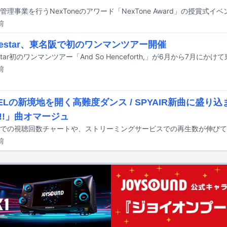
前
ngestar、東名阪で初のワンマンツアー開催
estar初のワンマンツアー「And So Henceforth,」が6月から7月に
前
ZELの新境地を開く高難度ダンス / SPYAIR新曲に盛り
!!」曲オマージュ
前