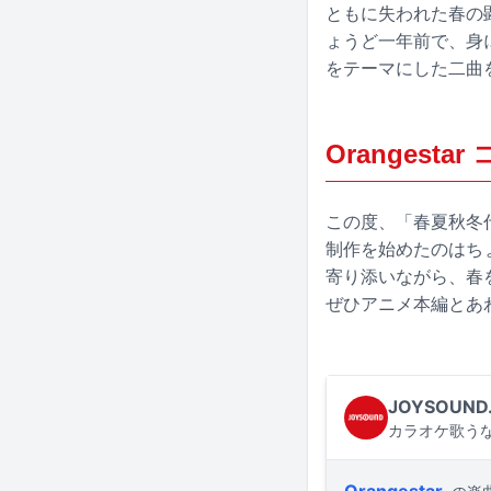
ともに失われた春の顕
ょうど一年前で、身
をテーマにした二曲
Orangesta
この度、「春夏秋冬
制作を始めたのはち
寄り添いながら、春
ぜひアニメ本編とあ
JOYSOUND
カラオケ歌うな
Orangestar