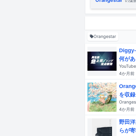
の楽
Orangestar
Dig
何があ
4か月
前
Ora
を収録
Orang
4か月
前
野田洋
らが寄