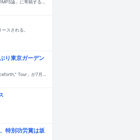
12月19日発売の野田洋次郎（RADWIMPS）の歌詞集「野田洋次郎 歌詞集 RADWIMPS論」に寄稿する8人が発表された。
リースされる。
2年ぶり東京ガーデン
Orangestarのワンマンライブツアー「Orangestar ONEMAN LIVE "And So Henceforth," Tour」が7月19日に東京・東京ガーデンシアターで最終日を迎えた。東名阪で行われた公演のうち、この記事ではファイナル公演の模様をレポートする。
ス
受賞、特別功労賞は坂