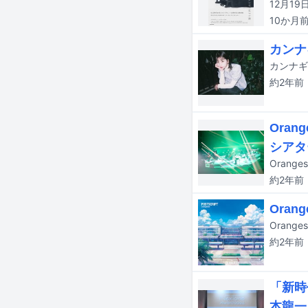
10か月
カンナ
カンナギ
約2年
前
Ora
シアタ
約2年
前
Ora
Orang
約2年
前
「新時
本龍一