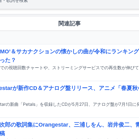
曲・歌詞を検索
関連記事
gy-MO’＆サカナクションの懐かしの曲が令和にランキン
った？
ngestarが新作CD＆アナログ盤リリース、アニメ「春夏
estarの新曲「Petals」を収録したCDが5月27日、アナログ盤が7月1日
次郎の歌詞集にOrangestar、三浦しをん、岩井俊二
稿