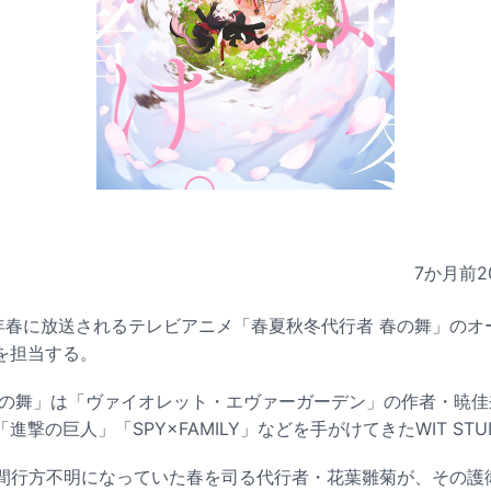
7か月前
2
が2026年春に放送されるテレビアニメ「春夏秋冬代行者 春の舞」の
を担当する。
春の舞」は「ヴァイオレット・エヴァーガーデン」の作者・暁
撃の巨人」「SPY×FAMILY」などを手がけてきたWIT STU
年間行方不明になっていた春を司る代行者・花葉雛菊が、その護