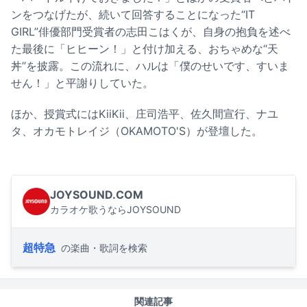
ンをつなげたが、続いて回答することになった“IT
GIRL”俳優部門受賞者の志田こはくが、自身の抱負を述べ
た最後に「ヒヒーン！」と付け加える、おちゃめな“天
丼”を披露。この流れに、ハルは「僕のせいです、すいま
せん！」と平謝りしていた。
ほか、授賞式にはKiiKii、庄司浩平、佐久間宣行、ナユ
タ、オカモトレイジ（OKAMOTO'S）が登壇した。
JOYSOUND.COM
カラオケ歌うならJOYSOUND
超特急
の楽曲・歌詞を検索
関連記事