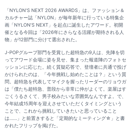
「NYLON'S NEXT 2026 AWARDS」は、ファッション＆
カルチャー誌「NYLON」が毎年新年に行っている特集企
画「NYLON'S NEXT」を起点に誕生したアワード。初開
催となる今回は「2026年にさらなる活躍が期待される人
物」が12部門に分けて選出された。
J-POPグループ部門を受賞した超特急の9人は、先陣を切
ってアワード会場に姿を見せ、集まった報道陣のフォトセ
ッションに応じた。続く質疑応答で、登壇者に共通で投げ
かけられたのは、「今年挑戦し始めたことは？」という質
問。超特急を代表してマイクを握ったリーダーのリョウガ
は「僕たち超特急、普段から非常に仲がよくて。楽屋はす
ごくうるさくて、男子校みたいな雰囲気なんですよ。で、
今年結成15周年を迎えさせていただくタイミングという
ことで、これから挑戦していきたいと思っていること
は……」と前置きすると「定期的なミーティング☆」と書
かれたフリップを掲げた。