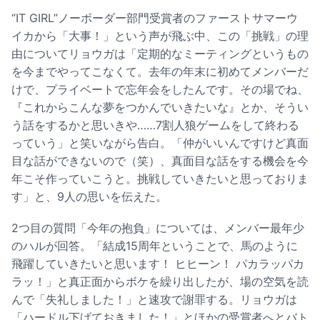
“IT GIRL”ノーボーダー部門受賞者のファーストサマーウ
イカから「大事！」という声が飛ぶ中、この「挑戦」の理
由についてリョウガは「定期的なミーティングというもの
を今までやってこなくて。去年の年末に初めてメンバーだ
けで、プライベートで忘年会をしたんです。その場でね、
『これからこんな夢をつかんでいきたいな』とか、そうい
う話をするかと思いきや……7割人狼ゲームをして終わる
っていう」と笑いながら告白。「仲がいいんですけど真面
目な話ができないので（笑）、真面目な話をする機会を今
年こそ作っていこうと。挑戦していきたいと思っておりま
す」と、9人の思いを伝えた。
2つ目の質問「今年の抱負」については、メンバー最年少
のハルが回答。「結成15周年ということで、馬のように
飛躍していきたいと思います！ ヒヒーン！ パカラッパカ
ラッ！」と真正面からボケを繰り出したが、場の空気を読
んで「失礼しました！」と速攻で謝罪する。リョウガは
「ハードル下げておきました！」とほかの受賞者へとバト