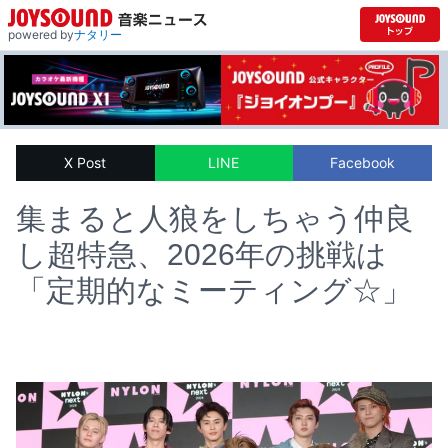
powered by
ナタリー
X Post
LINE
Facebook
集まると人狼をしちゃう仲良
し超特急、2026年の挑戦は
「定期的なミーティング☆」