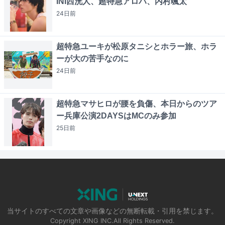
INI西洸人、超特急アロハ、内村颯太
24日
前
超特急ユーキが松原タニシとホラー旅、ホラ
ーが大の苦手なのに
24日
前
超特急マサヒロが腰を負傷、本日からのツア
ー兵庫公演2DAYSはMCのみ参加
25日
前
当サイトのすべての文章や画像などの無断転載・引用を禁じます。
Copyright XING INC.All Rights Reserved.