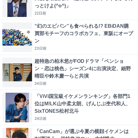
っとけよ(^o^)」
22日
前
“幻のエビパン”も食べられる!? EBiDAN購
買部モチーフのコラボカフェ、東阪にオープ
ン
23日
前
超特急の柏木悠がFODドラマ「ペンショ
ン・恋は桃色」シーズン4に出演決定、細野
晴臣や鈴木慶一らと共演
24日
前
「ViVi国宝級イケメンランキング」各部門1
位はM!LK山中柔太朗、げんじぶ杢代和人、
SixTONES松村北斗
24日
前
「CanCam」が選ぶ今夏の横顔イケメンは