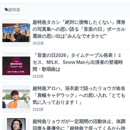
超特急
超特急タカシ「絶対に後悔したくない」渾身
の写真集への思い語る「音楽の日」ボーカル
選抜の思い出は“みんなでオタケビ”
20日
前
「音楽の日2026」タイムテーブル発表！ミ
セス、M!LK、Snow Manら出演者の登場時
間・歌唱曲は
22日
前
超特急アロハ、浴衣姿で語ったリョウガ命名
「肩幅キャデラック」への思い入れ「とても
気に入っております！」
22日
前
超特急リョウガが一定期間の活動休止、体調
回復を最優先に「超特急で戻ってくるから待