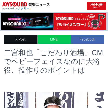
powered by
ナタリー
X Post
LINE
Facebook
二宮和也「こだわり酒場」CM
でベビーフェイスなのに大将
役、役作りのポイントは