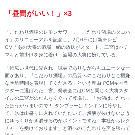
「昼間がいい！」×3
「こだわり酒場のレモンサワー」「こだわり酒場のタコハ
イ」のリニューアルを記念し、2月6日には新テレビ
CM「あの大将の酒場」編の放送がスタート。二宮はハチ
マキと前掛けを身に着け、酒場の大将に扮している。
「幅広い世代に愛され、誠実でありながらもユニークな一
面があり、『こだわり酒場』の品質へのこだわりとご機嫌
な晩酌時間を表現してくださる」という理由でCMキャラ
クターに選ばれた二宮。発表会にはCMと同じく大将スタ
イルの二宮がのれんをくぐって登場し、「お酒はこだわっ
たほうがうまいので！ タンブラーはキンキンに冷やし
て、氷は山盛りに入れていただいて。炭酸が抜けないよう
にゆっくりかき混ぜるのがポイントですね。本社からレク
チャーを受けております」と酒へのこだわりを声を張って