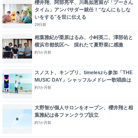
櫻井翔、阿部亮平、川島如恵留が「プーさん
タイム」アンバサダー就任！“なんにもしな
いをする”を世に伝える
29日
前
相葉雅紀が栗原はるみ、小峠英二、澤部佑と
横浜市都筑区へ 採れたて夏野菜に感激
約1か月
前
スノスト、キンプリ、timeleszら参加「THE
MUSIC DAY」シャッフルメドレー歌唱曲は
約1か月
前
大野智が個人サロンをオープン、櫻井翔と相
葉雅紀は各ファンクラブ設立
約1か月
前