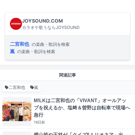
JOYSOUND.COM
カラオケ歌うならJOYSOUND
二宮和也
の楽曲・歌詞を検索
嵐
の楽曲・歌詞を検索
関連記事
二宮和也
嵐
M!LKは二宮和也の「VIVANT」オールアッ
プを祝えるか、塩﨑＆曽野は自転車で現場へ
急行
19日
前
横山裕や王林が「クイズ$ミリオネア」出