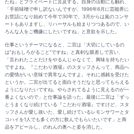
たね」とプライベートに言及する。自身の活動にも触れ、
「手前味噌で申し訳ないんですが、1996年6月に芸能界に
お世話になり始めて今年で30年で。3月からは嵐のコンサ
ートもありますし、リハーサルも始まりつつあるので、い
ろんな人をご機嫌にしたいですね」と意欲を示した。
仕事というテーマになると、二宮は「大切にしているの
は“おもしろがること”ですね」と真剣な眼差しで言い、
「言われたことだけをやるんじゃなくて、興味を持ちたい
ですよね。『こだわり酒場』のスタッフさんって、商品へ
の愛情がいい意味で異常なんですよ。それに感銘を受けた
というか。二宮が出てると面白そうだなと思ってもらえる
ようになりたいですね。やらされてるように見えるのが一
番よくないので」と仕事論を語った。最後に二宮は「ずっ
とうまくなり続けている『こだわり酒場』ですけど、スタ
ッフさんが愛し抜いた、愛し続けているレモンサワーとタ
コハイを1人でも多くの方に飲んでもらいたいです」と商
品をアピールし、のれんの奥へと姿を消した。