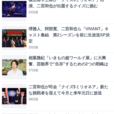
演、二宮和也が出題するクイズに挑む
22日
前
堺雅人、阿部寛、二宮和也ら「VIVANT」キ
ャスト集結 第2シーズンを前に生放送SP決
定
25日
前
相葉雅紀「いきもの超ワールド展」に大興
奮、芸能界で“生存”するための2つの戦略は
27日
前
二宮和也が司会「クイズ$ミリオネア」新た
な挑戦者を迎えて今月と来年元日に放送
28日
前