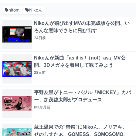
hitomi
Nikoん
Nikoんが飛び出すMVの未完成版を公開、い
ろんな意味でさらに飛び出す
24日
前
Nikoんが新曲「as it is /（not）as」MV公
開、3Dメガネを着用して観てみよう
28日
前
平野友里がトニー・バジル「MICKEY」カバ
ー、加茂啓太郎がプロデュース
約1か月
前
蔵王温泉での“奇祭”にNikoん、ノリアキ、
せのしすたぁ、GOMESS、SOMOSOMO、