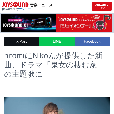
powered by
ナタリー
X Post
LINE
Facebook
hitomiにNikoんが提供した新
曲、ドラマ「鬼女の棲む家」
の主題歌に