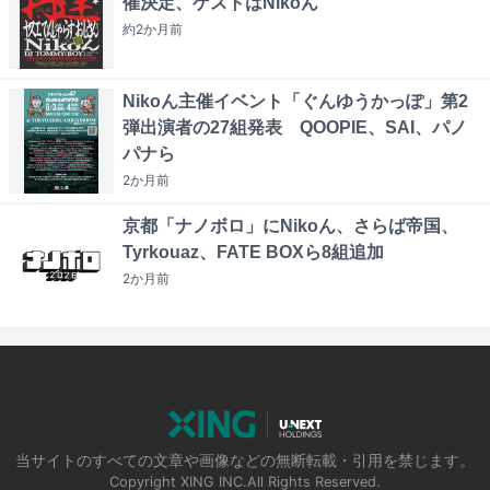
催決定、ゲストはNikoん
約2か月
前
Nikoん主催イベント「ぐんゆうかっぽ」第2
弾出演者の27組発表 QOOPIE、SAI、パノ
パナら
2か月
前
京都「ナノボロ」にNikoん、さらば帝国、
Tyrkouaz、FATE BOXら8組追加
2か月
前
当サイトのすべての文章や画像などの無断転載・引用を禁じます。
Copyright XING INC.All Rights Reserved.