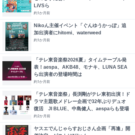
LiVSら
約1か月
前
Nikoん主催イベント「ぐんゆうかっぽ」追
加出演者にhitomi、waterweed
約1か月
前
「テレ東音楽祭2026夏」タイムテーブル発
表！aespa、AKB48、モナキ、LUNA SEA
ら出演者の登場時間は
約1か月
前
「テレ東音楽祭」長渕剛がテレ東初出演！ド
ラマ主題歌メドレー企画で32年ぶりデュオ
復活 JI BLUE、中島健人、aespaらも登場
約2か月
前
ヤスエでんじゃらすおじさん企画「再逢」開