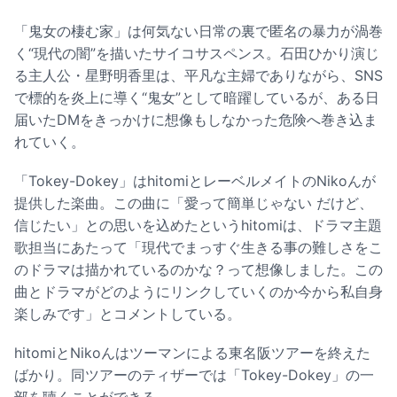
「鬼女の棲む家」は何気ない日常の裏で匿名の暴力が渦巻
く“現代の闇”を描いたサイコサスペンス。石田ひかり演じ
る主人公・星野明香里は、平凡な主婦でありながら、SNS
で標的を炎上に導く“鬼女”として暗躍しているが、ある日
届いたDMをきっかけに想像もしなかった危険へ巻き込ま
れていく。
「Tokey-Dokey」はhitomiとレーベルメイトのNikoんが
提供した楽曲。この曲に「愛って簡単じゃない だけど、
信じたい」との思いを込めたというhitomiは、ドラマ主題
歌担当にあたって「現代でまっすぐ生きる事の難しさをこ
のドラマは描かれているのかな？って想像しました。この
曲とドラマがどのようにリンクしていくのか今から私自身
楽しみです」とコメントしている。
hitomiとNikoんはツーマンによる東名阪ツアーを終えた
ばかり。同ツアーのティザーでは「Tokey-Dokey」の一