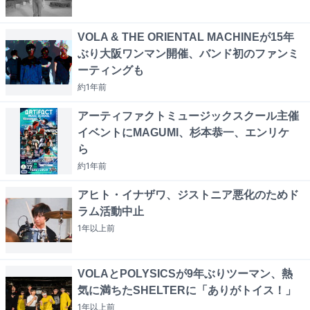
VOLA & THE ORIENTAL MACHINEが15年
ぶり大阪ワンマン開催、バンド初のファンミ
ーティングも
約1年
前
アーティファクトミュージックスクール主催
イベントにMAGUMI、杉本恭一、エンリケ
ら
約1年
前
アヒト・イナザワ、ジストニア悪化のためド
ラム活動中止
1年以上
前
VOLAとPOLYSICSが9年ぶりツーマン、熱
気に満ちたSHELTERに「ありがトイス！」
1年以上
前