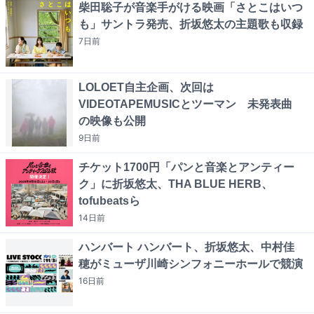
柴田聡子が音楽手がける映画「さとこはいつ
も」サントラ発売、折坂悠太の主題歌も収録
7日
前
LOLOET自主企画、次回は
VIDEOTAPEMUSICとツーマン 未発表曲
の映像も公開
9日
前
チケット1700円「パンと音楽とアンティー
ク」に折坂悠太、THA BLUE HERB、
tofubeatsら
14日
前
ハンバート ハンバート、折坂悠太、中村佳
穂がミューザ川崎シンフォニーホールで競演
16日
前