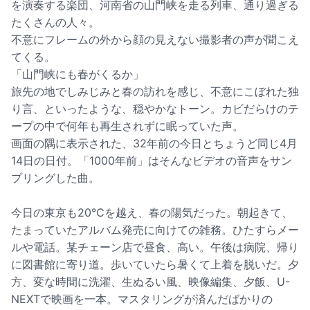
を演奏する楽団、河南省の山門峡を走る列車、通り過ぎる
たくさんの人々。
不意にフレームの外から顔の見えない撮影者の声が聞こえ
てくる。
「山門峡にも春がくるか」
旅先の地でしみじみと春の訪れを感じ、不意にこぼれた独
り言、といったような、穏やかなトーン。カビだらけのテ
ープの中で何年も再生されずに眠っていた声。
画面の隅に表示された、32年前の今日とちょうど同じ4月
14日の日付。「1000年前」はそんなビデオの音声をサン
プリングした曲。
今日の東京も20℃を越え、春の陽気だった。朝起きて、
たまっていたアルバム発売に向けての雑務。ひたすらメー
ルや電話。某チェーン店で昼食、高い。午後は病院、帰り
に図書館に寄り道。歩いていたら暑くて上着を脱いだ。夕
方、変な時間に洗濯、生ぬるい風、映像編集、夕飯、U-
NEXTで映画を一本。マスタリングが済んだばかりの