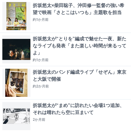
折坂悠太×柴田聡子、沖田修一監督の強い希
望で映画「さとこはいつも」主題歌を担当
約1か月
前
折坂悠太が“とりを”編成で魅せた一夜、新た
なライブも発表「また楽しい時間が来るって
よ」
約1か月
前
折坂悠太のバンド編成ライブ「せぞん」東京
と大阪で開催
約2か月
前
折坂悠太が“まめ”に訪れたい会場1つ追加、
それは晴れたら空に豆まいて
2か月
前