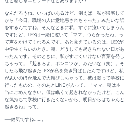
なと感じるエピソードなどありますか？
なんだろうね。いっぱいあるけど、例えば、私が帰宅して
から「今日、職場の人に意地悪されちゃった」みたいな話
をするんですね。そんなときに私、すぐに泣いてしまうん
ですけど、LEXは一緒に泣いて「ママ、つらかったね」っ
て声をかけてくれるんです。あと覚えているのは、LEXが
中学生くらいのとき。朝、どうしても起きられない日があ
ったんです。そのときに、私がすごくいけない言葉を発し
ちゃって。「起きろよ、ポンコツが」みたいな（笑）。そ
したら飛び起きたLEXが私を突き飛ばしたんですけど、私
が思いのほか飛んで大転びしちゃって。彼は黙って学校に
行ったものの、そのあとLINEが入って。「ママ、朝は本
当にごめんなさい。僕は眠くて起きれなかったけど、こん
な気持ちで学校に行きたくないから、明日からはちゃんと
起きるね」って。
──健気ですね……。