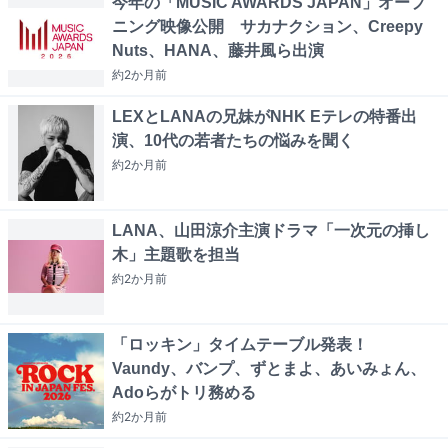
今年の「MUSIC AWARDS JAPAN」オープ
ニング映像公開 サカナクション、Creepy
Nuts、HANA、藤井風ら出演
約2か月
前
LEXとLANAの兄妹がNHK Eテレの特番出
演、10代の若者たちの悩みを聞く
約2か月
前
LANA、山田涼介主演ドラマ「一次元の挿し
木」主題歌を担当
約2か月
前
「ロッキン」タイムテーブル発表！
Vaundy、バンプ、ずとまよ、あいみょん、
Adoらがトリ務める
約2か月
前