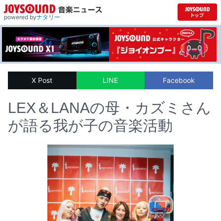
powered by
ナタリー
X Post
LINE
Facebook
LEX＆LANAの母・カズミさん
が語る我が子の音楽活動