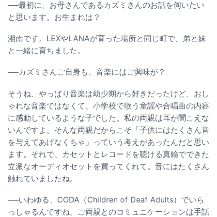
──最初に、お母さんであるカズミさんのお話を伺いたい
と思います。お生まれは？
湘南です。LEXやLANAが育った場所と同じ町で、弟と妹
と一緒に育ちました。
──カズミさんご自身も、音楽にはご興味が？
そうね、やっぱり音楽は幼少期から好きだったけど、おし
ゃれな音楽ではなくて、小学校で歌う童謡や合唱曲の内容
に感動しているような子でした。私の両親は耳が聞こえな
いんですよ。そんな両親だからこそ「子供にはたくさん音
を与えてあげなくちゃ」っていう考えがあったんだと思い
ます。それで、カセットとレコードを聴ける真鍮でできた
立派なオーディオセットを買ってくれて。音にはたくさん
触れていましたね。
──いわゆる、CODA（Children of Deaf Adults）でいら
っしゃるんですね。ご両親とのコミュニケーションは手話