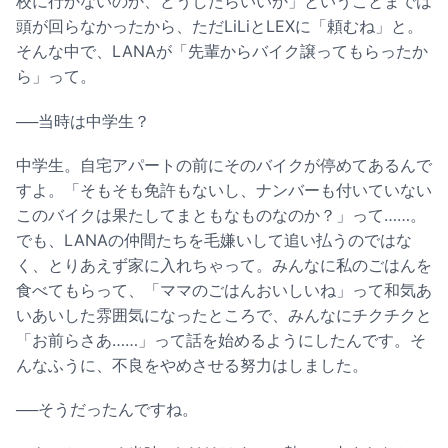
校に行かないのか、どうしたらいいか」ということまでは
頭が回らなかったから、ただLiLiとLEXに「頼むね」と。
そんな中で、LANAが「先輩からバイク譲ってもらったか
ら」って。
──当時は中学生？
中学生。自宅アパートの前にそのバイクが停めてあるんで
すよ。「そもそも免許もないし、ナンバーも付いていない
このバイクは果たしてまともなものなのか？」って……。
でも、LANAの仲間たちを毛嫌いして追い払うのではな
く、とりあえず家に入れちゃって。みんなに私のごはんを
食べてもらって、「ママのごはんおいしいね」って和気あ
いあいした雰囲気になったところで、みんなにチクチクと
「お前らさあ……」って話を始めるようにしたんです。そ
んなふうに、不良をやめさせる努力はしました。
──そうだったんですね。