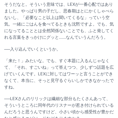
そうだなと。そういう意味では、LEXが一番心配ではあり
ました。やっぱり男の子だし、思春期はとにかくしゃべら
ないし、「必要なこと以上は聞いてくるな」っていう空
気。一緒にごはんを食べてるときも沈黙ですよ。でも、気
になってることとは全然関係ないことでも、ふと発してく
れる言葉をきっかけにグッと……なんていうんだろう。
──入り込んでいくというか。
「来た！」みたいな。でも、すぐ本題に入るんじゃなく
て、「それ、すごいね」って答えつつ、少しずつ話題を広
げていくんです。LEXに対してはワーッと言うことができ
なくて、本当に、そっと見守るぐらいしかできなかったで
すね。
──LEXさんのリリックは繊細な部分もたくさんあって、
そういうところに同年代のリスナーが惹き付けられている
んだろうと思うんですけど、小さい頃から感受性が豊かだ