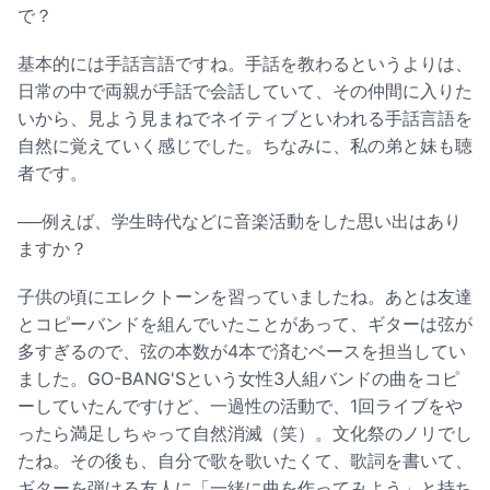
で？
基本的には手話言語ですね。手話を教わるというよりは、
日常の中で両親が手話で会話していて、その仲間に入りた
いから、見よう見まねでネイティブといわれる手話言語を
自然に覚えていく感じでした。ちなみに、私の弟と妹も聴
者です。
──例えば、学生時代などに音楽活動をした思い出はあり
ますか？
子供の頃にエレクトーンを習っていましたね。あとは友達
とコピーバンドを組んでいたことがあって、ギターは弦が
多すぎるので、弦の本数が4本で済むベースを担当してい
ました。GO-BANG'Sという女性3人組バンドの曲をコピ
ーしていたんですけど、一過性の活動で、1回ライブをや
ったら満足しちゃって自然消滅（笑）。文化祭のノリでし
たね。その後も、自分で歌を歌いたくて、歌詞を書いて、
ギターを弾ける友人に「一緒に曲を作ってみよう」と持ち