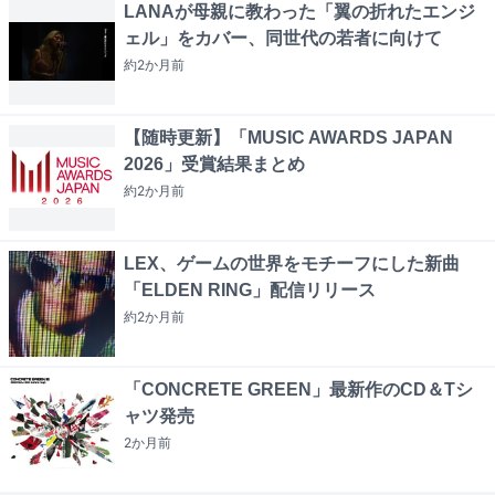
LANAが母親に教わった「翼の折れたエンジ
ェル」をカバー、同世代の若者に向けて
約2か月
前
【随時更新】「MUSIC AWARDS JAPAN
2026」受賞結果まとめ
約2か月
前
LEX、ゲームの世界をモチーフにした新曲
「ELDEN RING」配信リリース
約2か月
前
「CONCRETE GREEN」最新作のCD＆Tシ
ャツ発売
2か月
前