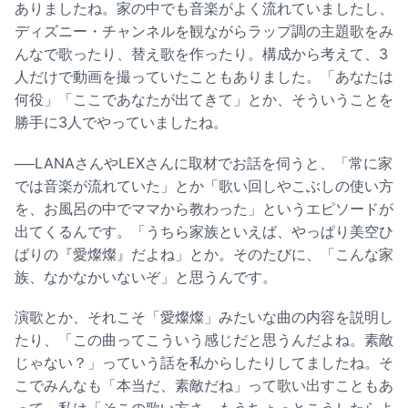
ありましたね。家の中でも音楽がよく流れていましたし、
ディズニー・チャンネルを観ながらラップ調の主題歌をみ
んなで歌ったり、替え歌を作ったり。構成から考えて、3
人だけで動画を撮っていたこともありました。「あなたは
何役」「ここであなたが出てきて」とか、そういうことを
勝手に3人でやっていましたね。
──LANAさんやLEXさんに取材でお話を伺うと、「常に家
では音楽が流れていた」とか「歌い回しやこぶしの使い方
を、お風呂の中でママから教わった」というエピソードが
出てくるんです。「うちら家族といえば、やっぱり美空ひ
ばりの『愛燦燦』だよね」とか。そのたびに、「こんな家
族、なかなかいないぞ」と思うんです。
演歌とか、それこそ「愛燦燦」みたいな曲の内容を説明し
たり、「この曲ってこういう感じだと思うんだよね。素敵
じゃない？」っていう話を私からしたりしてましたね。そ
こでみんなも「本当だ、素敵だね」って歌い出すこともあ
って、私は「そこの歌い方さ、もうちょっとこうしたらよ