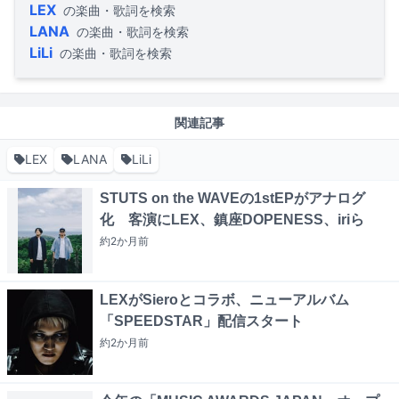
LEX
の楽曲・歌詞を検索
LANA
の楽曲・歌詞を検索
LiLi
の楽曲・歌詞を検索
関連記事
LEX
LANA
LiLi
STUTS on the WAVEの1stEPがアナログ
化 客演にLEX、鎮座DOPENESS、iriら
約2か月
前
LEXがSieroとコラボ、ニューアルバム
「SPEEDSTAR」配信スタート
約2か月
前