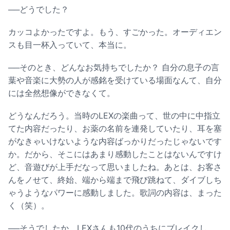
──どうでした？
カッコよかったですよ。もう、すごかった。オーディエン
スも目一杯入っていて、本当に。
──そのとき、どんなお気持ちでしたか？ 自分の息子の言
葉や音楽に大勢の人が感銘を受けている場面なんて、自分
には全然想像ができなくて。
どうなんだろう。当時のLEXの楽曲って、世の中に中指立
てた内容だったり、お薬の名前を連発していたり、耳を塞
がなきゃいけないような内容ばっかりだったじゃないです
か。だから、そこにはあまり感動したことはないんですけ
ど、音遊びが上手だなって思いましたね。あとは、お客さ
んをノせて、終始、端から端まで飛び跳ねて、ダイブしち
ゃうようなパワーに感動しました。歌詞の内容は、まった
く（笑）。
──そうでしたか。LEXさんも10代のうちにブレイクし