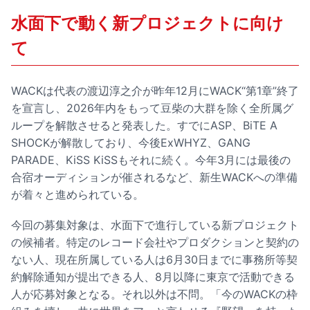
水面下で動く新プロジェクトに向け
て
WACKは代表の渡辺淳之介が昨年12月にWACK“第1章”終了
を宣言し、2026年内をもって豆柴の大群を除く全所属グ
ループを解散させると発表した。すでにASP、BiTE A
SHOCKが解散しており、今後ExWHYZ、GANG
PARADE、KiSS KiSSもそれに続く。今年3月には最後の
合宿オーディションが催されるなど、新生WACKへの準備
が着々と進められている。
今回の募集対象は、水面下で進行している新プロジェクト
の候補者。特定のレコード会社やプロダクションと契約の
ない人、現在所属している人は6月30日までに事務所等契
約解除通知が提出できる人、8月以降に東京で活動できる
人が応募対象となる。それ以外は不問。「今のWACKの枠