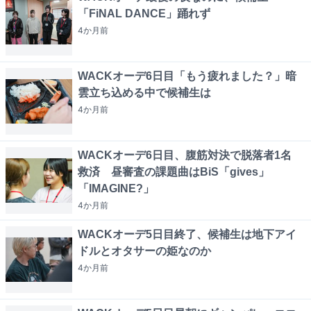
「FiNAL DANCE」踊れず
4か月
前
WACKオーデ6日目「もう疲れました？」暗
雲立ち込める中で候補生は
4か月
前
WACKオーデ6日目、腹筋対決で脱落者1名
救済 昼審査の課題曲はBiS「gives」
「IMAGINE?」
4か月
前
WACKオーデ5日目終了、候補生は地下アイ
ドルとオタサーの姫なのか
4か月
前