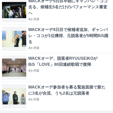
WACKオーデ5日目早朝にギャンパレ・ココ
去る、候補生5名だけのパフォーマンス審査
へ
4か月
前
WACKオーデ4日目で候補者追加、ギャンパ
レ・ココが1位獲得、元脱落者が5時間BiS踊
る
4か月
前
WACKオーデ、脱落者RYUUSEiKOが
BiS「LOVE」80回連続歌唱で復帰
4か月
前
WACKオーデ参加者を募る緊急面接で新た
に3名が合流、うち2名は元脱落者
4か月
前