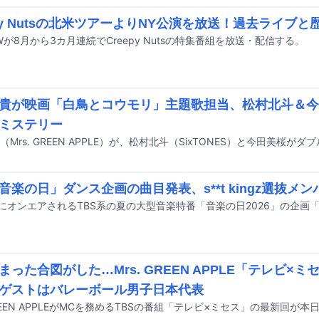
epy Nutsの北米ツアーよりNY公演を放送！過去ライブ
Wが8月から3カ月連続でCreepy Nutsの特集番組を放送・配信する。
貴が映画「白鳥とコウモリ」主題歌担当、松村北斗＆今
ミステリー
「音楽の日」ダンス企画の曲目発表、s**t kingz選抜メ
まった合図がした…Mrs. GREEN APPLE「テレビ×
ゲストはバレーボール男子日本代表
 GREEN APPLEがMCを務めるTBSの番組「テレビ×ミセス」の最新回が