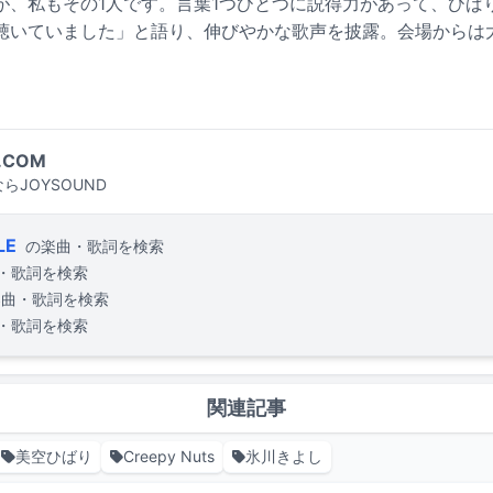
が、私もその1人です。言葉1つひとつに説得力があって、ひば
聴いていました」と語り、伸びやかな歌声を披露。会場からは
.COM
らJOYSOUND
LE
の楽曲・歌詞を検索
・歌詞を検索
楽曲・歌詞を検索
・歌詞を検索
関連記事
美空ひばり
Creepy Nuts
氷川きよし