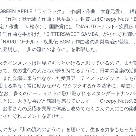
. GREEN APPLE「ライラック」（作詞・作曲：大森元貴）、
詞：秋元康 / 作曲：見岳章）、銅賞にはCreepy Nuts「Bling
指定 / 作曲：DJ松永）、国際賞には「NARUTO-ナルト- 疾風
詞作曲を手がけた「BITTERSWEET SAMBA」がそれぞれ
NARUTO-ナルト- 疾風伝 BGM」作曲者の高梨康治が登壇
て登場し、「川の流れのように」を歌唱した。
タテインメントは世界でもっといけると思っているので、まだ
って、次の世代の人たちが夢を持てるように、日本の音楽の活
。また会場に来られなかった受賞アーティストのメッセージを
固まる事なく常に励みながら ワクワクするかを基準に、精進
てなお、多くのアーティストに歌い継がれるスタンダードナンバ
とに、大きな喜びと感謝を感じています」、Creepy Nuts
、お客さんの反応を実際に体感し改めてたくさんの人にこの楽
とそれぞれコメントを寄せた。
んの方が『川の流れのように』を聴いて、生きる力をもらった