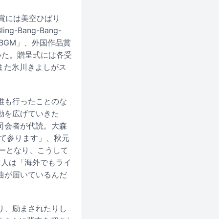
銀賞には美空ひばり
-Bang-Bang-
伝 BGM」、外国作品賞
輝いた。贈呈式には各受
。また氷川きよしがス
誰も行ったことのな
動を広げていきた
司会者が代読。大森
して参ります」、秋元
ーとなり、こうして
の2人は「海外でもライ
曲が届いているんだ
り、励まされたりし