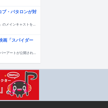
イコブ・バタロンが対
7月31日に日米同時公開される映画「スパイダーマン：ブランド・ニュー・デイ」のメインキャストを務めるトム・ホランド、ゼンデイヤ、ジェイコブ・バタロンと、日本版主題歌を担当するMrs. GREEN APPLEによる対談映像がYouTubeで公開された。
開、映画「スパイダー
Mrs. GREEN APPLEが明日7月13日に配信リリースする新曲「Brand New」のカバーアートが公開された。