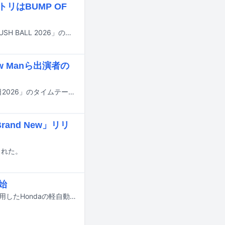
リはBUMP OF
8月29日と30日に大阪・泉大津フェニックスで行われる野外ライブイベント「RUSH BALL 2026」のタイムテーブルが公開された。
w Manら出演者の
明日7月18日にTBS系で8時間にわたって放送される夏の大型音楽特番「音楽の日2026」のタイムテーブルが発表された。
and New」リリ
開された。
開始
Creepy Nutsの楽曲「Running Wheel」と「のびしろ」をタイアップソングに使用したHondaの軽自動車「N-BOX」シリーズの新テレビCMが、本日7月16日より全国で放送されている。