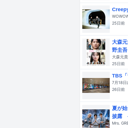
Cre
WOWO
25日
前
大森元
野圭吾
25日
前
TBS
26日
前
夏が始
披露 
Mrs.