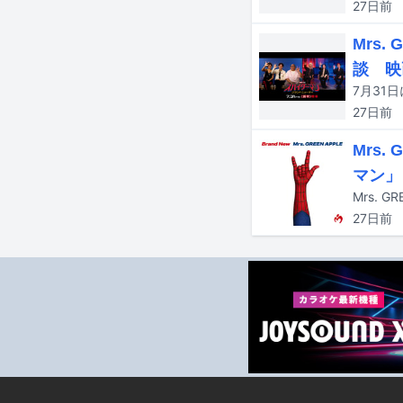
27日
前
Mrs
談 映
27日
前
Mrs.
マン」
27日
前