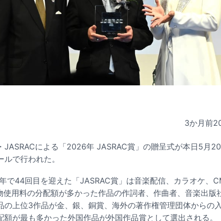
3か月前
2
ASRACによる「2026年 JASRAC賞」の贈呈式が本日5月20
ールで行われた。
今年で44回目を迎えた「JASRAC賞」は音楽配信、カラオケ、
著作物使用料の分配額が多かった作品の作詞者、作曲者、音楽出版
品の上位3作品が金、銀、銅賞、海外の著作権管理団体からの
配額が最も多かった外国作品が外国作品賞として選出される。