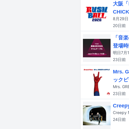
大阪「
CHICK
20日
前
「音楽
登場時
23日
前
Mrs.
ックビ
Mrs. 
23日
前
Cree
24日
前