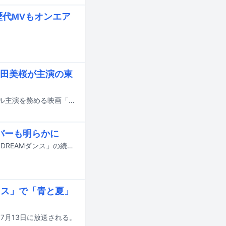
と歴代MVもオンエア
田美桜が主演の東
大森元貴（Mrs. GREEN APPLE）が、松村北斗（SixTONES）と今田美桜がダブル主演を務める映画「白鳥とコウモリ」の主題歌を担当する。
ンバーも明らかに
7月18日にオンエアされるTBS系の夏の大型音楽特番「音楽の日2026」の企画「DREAMダンス」の続報が明らかに。番組の出演アーティスト第4弾やそのほかの企画詳細も発表された。
ミセス」で「青と夏」
本日7月13日に放送される。