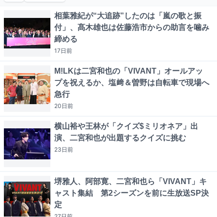
相葉雅紀が“大追跡”したのは「嵐の歌と振
付」、髙木雄也は佐藤浩市からの助言を噛み
締める
17日
前
M!LKは二宮和也の「VIVANT」オールアッ
プを祝えるか、塩﨑＆曽野は自転車で現場へ
急行
20日
前
横山裕や王林が「クイズ$ミリオネア」出
演、二宮和也が出題するクイズに挑む
23日
前
堺雅人、阿部寛、二宮和也ら「VIVANT」キ
ャスト集結 第2シーズンを前に生放送SP決
定
27日
前