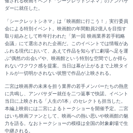
催される映画イベント「シークレットシネマ」のアンバサ
ダーに就任した。
「シークレットシネマ」は「映画館に行こう！」実行委員
会による特別イベント。映画館の年間動員2億人を目指す
取り組みとして昨年行われた「第一回 映画業界若手戦略
会議」にて選出された企画だ。このイベントでは情報があ
ふれる現代において、あえて作品を知らずに劇場へ足を運
ぶ“偶然の出会い”や、映画館という特別な空間でしか得ら
れないワクワク感を提案。当日は幕が上がるまで上映タイ
トルが一切明かされない状態で作品が上映される。
二宮は映画界の未来を担う業界の若手メンバーたちの熱意
に共鳴し、アンバサダー就任を二つ返事で快諾。イベント
当日に上映される「人生の1本」のセレクトも担当した。
本編上映前には二宮によるトークショーを開催予定。二宮
はいち映画ファンとして、映画への熱い思いや映画館の魅
力を語る。なおトークショーの模様は全国の対象劇場で生
中継される。