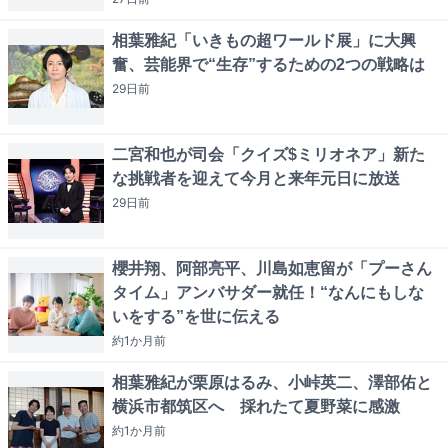
相葉雅紀「いきもの超ワールド展」に大興
奮、芸能界で“生存”するための2つの戦略は
29日
前
二宮和也が司会「クイズ$ミリオネア」新た
な挑戦者を迎えて今月と来年元日に放送
29日
前
櫻井翔、阿部亮平、川島如恵留が「プーさん
タイム」アンバサダー就任！“なんにもしな
いをする”を世に伝える
約1か月
前
相葉雅紀が栗原はるみ、小峠英二、澤部佑と
横浜市都筑区へ 採れたて夏野菜に感激
約1か月
前