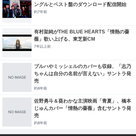
ングルとベスト盤のダウンロード配信開始
約7年
前
有村架純がTHE BLUE HEARTS「情熱の薔
薇」歌い上げる、東芝新CM
7年以上
前
ブルハやミッシェルのカバーも収録、「志乃
ちゃんは自分の名前が言えない」サントラ発
NO IMAGE
売
約8年
前
佐野勇斗＆葵わかな主演映画「青夏」、橋本
じゅんカバー「情熱の薔薇」含むサントラ発
NO IMAGE
売
約8年
前