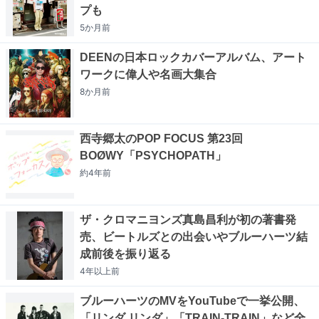
プも
5か月
前
DEENの日本ロックカバーアルバム、アート
ワークに偉人や名画大集合
8か月
前
西寺郷太のPOP FOCUS 第23回
BOØWY「PSYCHOPATH」
約4年
前
ザ・クロマニヨンズ真島昌利が初の著書発
売、ビートルズとの出会いやブルーハーツ結
成前後を振り返る
4年以上
前
ブルーハーツのMVをYouTubeで一挙公開、
「リンダ リンダ」「TRAIN-TRAIN」など全