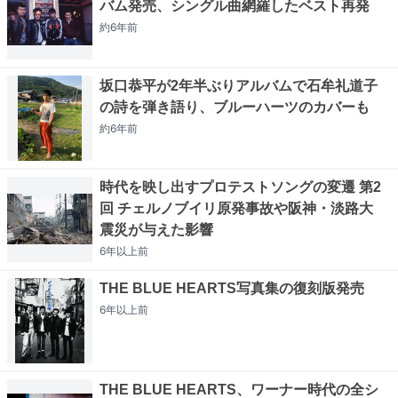
バム発売、シングル曲網羅したベスト再発
約6年
前
坂口恭平が2年半ぶりアルバムで石牟礼道子
の詩を弾き語り、ブルーハーツのカバーも
約6年
前
時代を映し出すプロテストソングの変遷 第2
回 チェルノブイリ原発事故や阪神・淡路大
震災が与えた影響
6年以上
前
THE BLUE HEARTS写真集の復刻版発売
6年以上
前
THE BLUE HEARTS、ワーナー時代の全シ