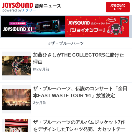
powered by
ナタリー
#ザ・ブルーハーツ
加藤ひさしがTHE COLLECTORSに賭けた
理由
約2か月
前
ザ・ブルーハーツ、伝説のコンサート「全日
本EAST WASTE TOUR '91」放送決定
3か月
前
ザ・ブルーハーツのアルバムジャケット7作
をデザインしたTシャツ発売、カセットテー