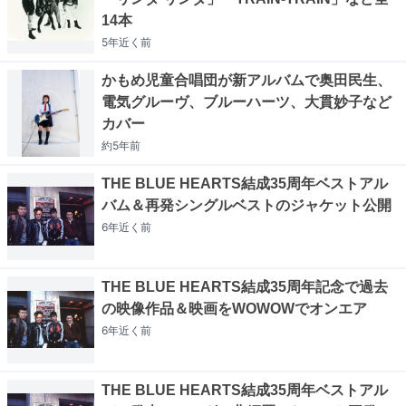
14本
5年近く
前
かもめ児童合唱団が新アルバムで奥田民生、
電気グルーヴ、ブルーハーツ、大貫妙子など
カバー
約5年
前
THE BLUE HEARTS結成35周年ベストアル
バム＆再発シングルベストのジャケット公開
6年近く
前
THE BLUE HEARTS結成35周年記念で過去
の映像作品＆映画をWOWOWでオンエア
6年近く
前
THE BLUE HEARTS結成35周年ベストアル